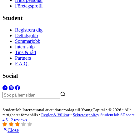
Hitta personal
Företagsprofil
Student
Registrera dig
Deltidsjobb
Sommarjobb
Internship
Tips & råd
Partners
F.A.Q.
Social
StudentJob International är ett dotterbolag till YoungCapital • © 2026 • Alla
rättigheter förbehålls •
Regler & Villkor
•
Sekretesspolicy
StudentJob SE score
4.5 - 2 reviews
Close