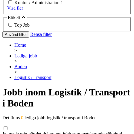
Kontor / Administration
1
Visa fler
Etikett
Top Job
Rensa filter
Använd filter
Home
>
Lediga jobb
>
Boden
>
Logistik / Transport
Jobb inom Logistik / Transport
i Boden
Det finns
0
lediga jobb logistik / transport i Boden .
Ja, maila mig när det dyker upp jobb som matchar min sökning!