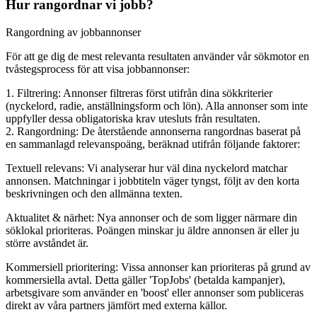
Hur rangordnar vi jobb?
Rangordning av jobbannonser
För att ge dig de mest relevanta resultaten använder vår sökmotor en
tvåstegsprocess för att visa jobbannonser:
1. Filtrering: Annonser filtreras först utifrån dina sökkriterier
(nyckelord, radie, anställningsform och lön). Alla annonser som inte
uppfyller dessa obligatoriska krav utesluts från resultaten.
2. Rangordning: De återstående annonserna rangordnas baserat på
en sammanlagd relevanspoäng, beräknad utifrån följande faktorer:
Textuell relevans: Vi analyserar hur väl dina nyckelord matchar
annonsen. Matchningar i jobbtiteln väger tyngst, följt av den korta
beskrivningen och den allmänna texten.
Aktualitet & närhet: Nya annonser och de som ligger närmare din
söklokal prioriteras. Poängen minskar ju äldre annonsen är eller ju
större avståndet är.
Kommersiell prioritering: Vissa annonser kan prioriteras på grund av
kommersiella avtal. Detta gäller 'TopJobs' (betalda kampanjer),
arbetsgivare som använder en 'boost' eller annonser som publiceras
direkt av våra partners jämfört med externa källor.