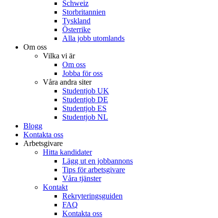
Schweiz
Storbritannien
Tyskland
Österrike
Alla jobb utomlands
Om oss
Vilka vi är
Om oss
Jobba för oss
Våra andra siter
Studentjob UK
Studentjob DE
Studentjob ES
Studentjob NL
Blogg
Kontakta oss
Arbetsgivare
Hitta kandidater
Lägg ut en jobbannons
Tips för arbetsgivare
Våra tjänster
Kontakt
Rekryteringsguiden
FAQ
Kontakta oss