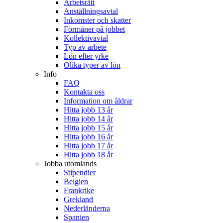
Arbetsrätt
Anställningsavtal
Inkomster och skatter
Förmåner på jobbet
Kollektivavtal
Typ av arbete
Lön efter yrke
Olika typer av lön
Info
FAQ
Kontakta oss
Information om åldrar
Hitta jobb 13 år
Hitta jobb 14 år
Hitta jobb 15 år
Hitta jobb 16 år
Hitta jobb 17 år
Hitta jobb 18 år
Jobba utomlands
Stipendier
Belgien
Frankrike
Grekland
Nederländerna
Spanien