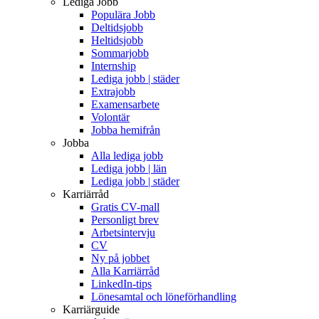
Lediga Jobb
Populära Jobb
Deltidsjobb
Heltidsjobb
Sommarjobb
Internship
Lediga jobb | städer
Extrajobb
Examensarbete
Volontär
Jobba hemifrån
Jobba
Alla lediga jobb
Lediga jobb | län
Lediga jobb | städer
Karriärråd
Gratis CV-mall
Personligt brev
Arbetsintervju
CV
Ny på jobbet
Alla Karriärråd
LinkedIn-tips
Lönesamtal och löneförhandling
Karriärguide