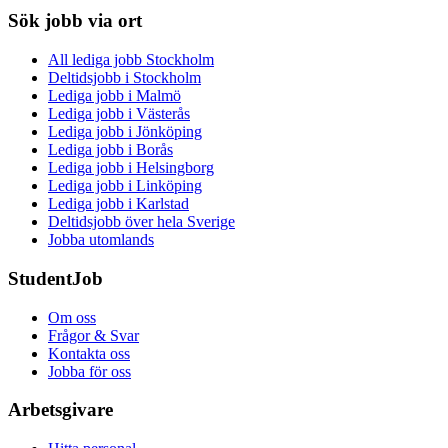
Sök jobb via ort
All lediga jobb Stockholm
Deltidsjobb i Stockholm
Lediga jobb i Malmö
Lediga jobb i Västerås
Lediga jobb i Jönköping
Lediga jobb i Borås
Lediga jobb i Helsingborg
Lediga jobb i Linköping
Lediga jobb i Karlstad
Deltidsjobb över hela Sverige
Jobba utomlands
StudentJob
Om oss
Frågor & Svar
Kontakta oss
Jobba för oss
Arbetsgivare