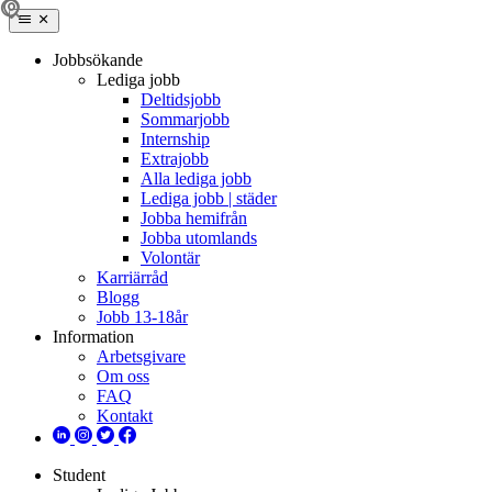
Jobbsökande
Lediga jobb
Deltidsjobb
Sommarjobb
Internship
Extrajobb
Alla lediga jobb
Lediga jobb | städer
Jobba hemifrån
Jobba utomlands
Volontär
Karriärråd
Blogg
Jobb 13-18år
Information
Arbetsgivare
Om oss
FAQ
Kontakt
Student