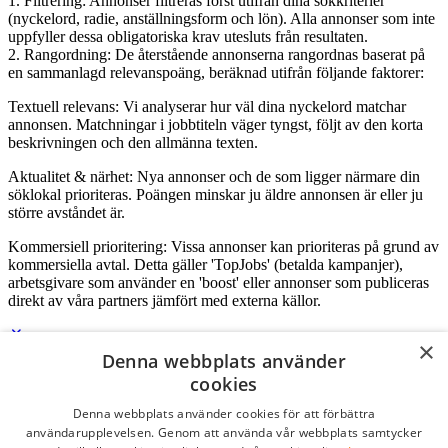
1. Filtrering: Annonser filtreras först utifrån dina sökkriterier
(nyckelord, radie, anställningsform och lön). Alla annonser som inte
uppfyller dessa obligatoriska krav utesluts från resultaten.
2. Rangordning: De återstående annonserna rangordnas baserat på
en sammanlagd relevanspoäng, beräknad utifrån följande faktorer:
Textuell relevans: Vi analyserar hur väl dina nyckelord matchar
annonsen. Matchningar i jobbtiteln väger tyngst, följt av den korta
beskrivningen och den allmänna texten.
Aktualitet & närhet: Nya annonser och de som ligger närmare din
söklokal prioriteras. Poängen minskar ju äldre annonsen är eller ju
större avståndet är.
Kommersiell prioritering: Vissa annonser kan prioriteras på grund av
kommersiella avtal. Detta gäller 'TopJobs' (betalda kampanjer),
arbetsgivare som använder en 'boost' eller annonser som publiceras
direkt av våra partners jämfört med externa källor.
×
Denna webbplats använder
Logga in som företag
cookies
Denna webbplats använder cookies för att förbättra
E-post
*
användarupplevelsen. Genom att använda vår webbplats samtycker