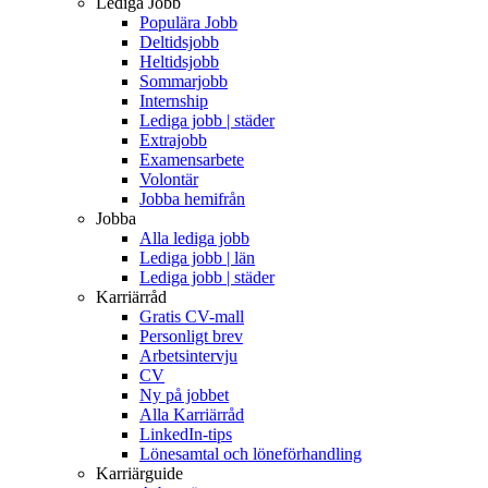
Lediga Jobb
Populära Jobb
Deltidsjobb
Heltidsjobb
Sommarjobb
Internship
Lediga jobb | städer
Extrajobb
Examensarbete
Volontär
Jobba hemifrån
Jobba
Alla lediga jobb
Lediga jobb | län
Lediga jobb | städer
Karriärråd
Gratis CV-mall
Personligt brev
Arbetsintervju
CV
Ny på jobbet
Alla Karriärråd
LinkedIn-tips
Lönesamtal och löneförhandling
Karriärguide