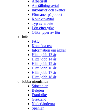
Arbetsrätt
Anställningsavtal
Inkomster och skatter
Förmåner på jobbet
Kollektivavtal
Typ av arbete
Lön efter yrke
Olika typer av lön
Info
FAQ
Kontakta oss
Information om åldrar
Hitta jobb 13 år
Hitta jobb 14 år
Hitta jobb 15 år
Hitta jobb 16 år
Hitta jobb 17 år
Hitta jobb 18 år
Jobba utomlands
Stipendier
Belgien
Frankrike
Grekland
Nederländerna
Spanien