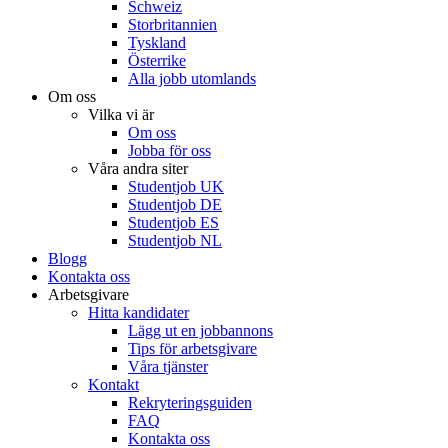
Schweiz
Storbritannien
Tyskland
Österrike
Alla jobb utomlands
Om oss
Vilka vi är
Om oss
Jobba för oss
Våra andra siter
Studentjob UK
Studentjob DE
Studentjob ES
Studentjob NL
Blogg
Kontakta oss
Arbetsgivare
Hitta kandidater
Lägg ut en jobbannons
Tips för arbetsgivare
Våra tjänster
Kontakt
Rekryteringsguiden
FAQ
Kontakta oss