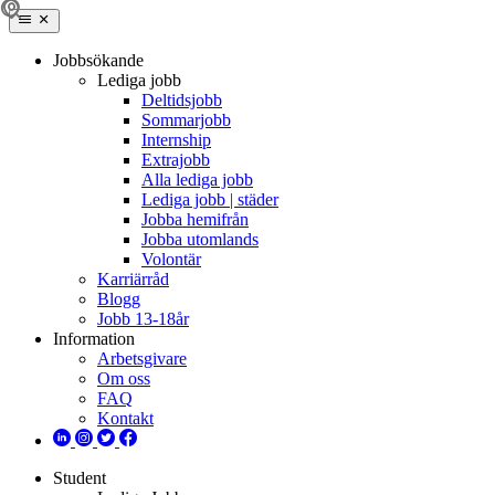
Jobbsökande
Lediga jobb
Deltidsjobb
Sommarjobb
Internship
Extrajobb
Alla lediga jobb
Lediga jobb | städer
Jobba hemifrån
Jobba utomlands
Volontär
Karriärråd
Blogg
Jobb 13-18år
Information
Arbetsgivare
Om oss
FAQ
Kontakt
Student