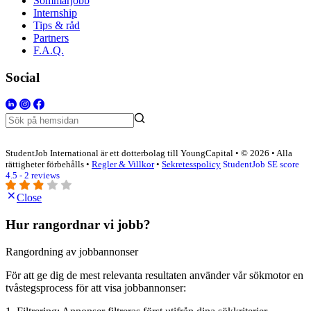
Sommarjobb
Internship
Tips & råd
Partners
F.A.Q.
Social
StudentJob International är ett dotterbolag till YoungCapital • © 2026 • Alla
rättigheter förbehålls •
Regler & Villkor
•
Sekretesspolicy
StudentJob SE score
4.5 - 2 reviews
Close
Hur rangordnar vi jobb?
Rangordning av jobbannonser
För att ge dig de mest relevanta resultaten använder vår sökmotor en
tvåstegsprocess för att visa jobbannonser: