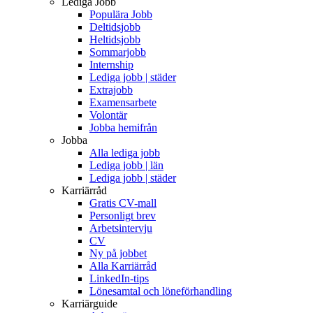
Lediga Jobb
Populära Jobb
Deltidsjobb
Heltidsjobb
Sommarjobb
Internship
Lediga jobb | städer
Extrajobb
Examensarbete
Volontär
Jobba hemifrån
Jobba
Alla lediga jobb
Lediga jobb | län
Lediga jobb | städer
Karriärråd
Gratis CV-mall
Personligt brev
Arbetsintervju
CV
Ny på jobbet
Alla Karriärråd
LinkedIn-tips
Lönesamtal och löneförhandling
Karriärguide