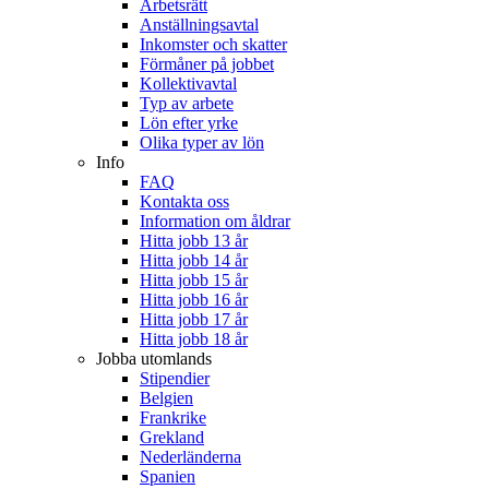
Arbetsrätt
Anställningsavtal
Inkomster och skatter
Förmåner på jobbet
Kollektivavtal
Typ av arbete
Lön efter yrke
Olika typer av lön
Info
FAQ
Kontakta oss
Information om åldrar
Hitta jobb 13 år
Hitta jobb 14 år
Hitta jobb 15 år
Hitta jobb 16 år
Hitta jobb 17 år
Hitta jobb 18 år
Jobba utomlands
Stipendier
Belgien
Frankrike
Grekland
Nederländerna
Spanien