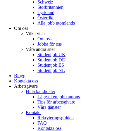
Schweiz
Storbritannien
Tyskland
Österrike
Alla jobb utomlands
Om oss
Vilka vi är
Om oss
Jobba för oss
Våra andra siter
Studentjob UK
Studentjob DE
Studentjob ES
Studentjob NL
Blogg
Kontakta oss
Arbetsgivare
Hitta kandidater
Lägg ut en jobbannons
Tips för arbetsgivare
Våra tjänster
Kontakt
Rekryteringsguiden
FAQ
Kontakta oss