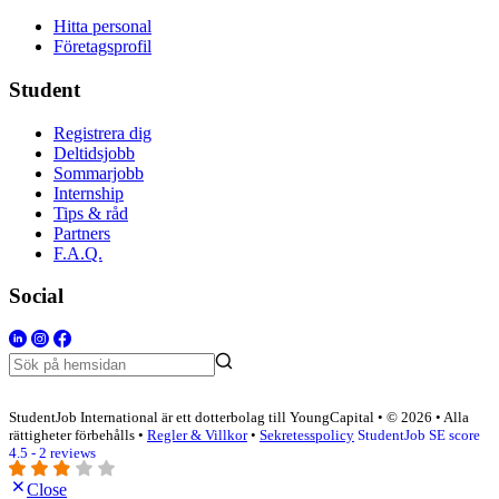
Hitta personal
Företagsprofil
Student
Registrera dig
Deltidsjobb
Sommarjobb
Internship
Tips & råd
Partners
F.A.Q.
Social
StudentJob International är ett dotterbolag till YoungCapital • © 2026 • Alla
rättigheter förbehålls •
Regler & Villkor
•
Sekretesspolicy
StudentJob SE score
4.5 - 2 reviews
Close