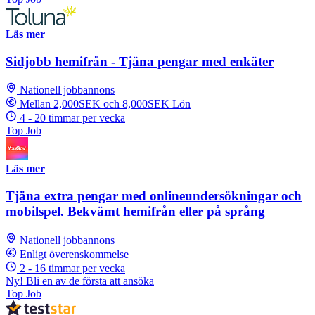
Läs mer
Sidjobb hemifrån - Tjäna pengar med enkäter
Nationell jobbannons
Mellan 2,000SEK och 8,000SEK Lön
4 - 20 timmar per vecka
Top Job
Läs mer
Tjäna extra pengar med onlineundersökningar och
mobilspel. Bekvämt hemifrån eller på språng
Nationell jobbannons
Enligt överenskommelse
2 - 16 timmar per vecka
Ny! Bli en av de första att ansöka
Top Job