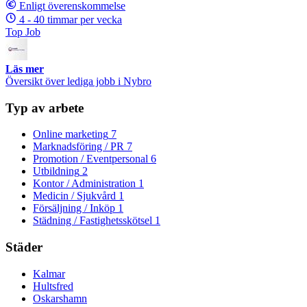
Enligt överenskommelse
4 - 40 timmar per vecka
Top Job
Läs mer
Översikt över lediga jobb i Nybro
Typ av arbete
Online marketing
7
Marknadsföring / PR
7
Promotion / Eventpersonal
6
Utbildning
2
Kontor / Administration
1
Medicin / Sjukvård
1
Försäljning / Inköp
1
Städning / Fastighetsskötsel
1
Städer
Kalmar
Hultsfred
Oskarshamn