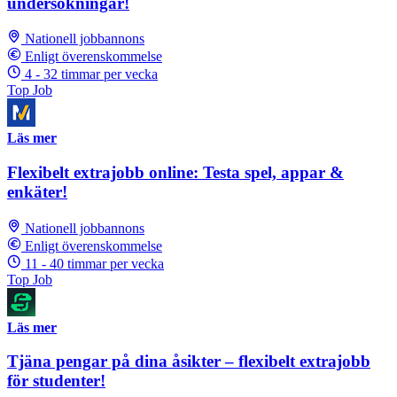
undersökningar!
Nationell jobbannons
Enligt överenskommelse
4 - 32 timmar per vecka
Top Job
Läs mer
Flexibelt extrajobb online: Testa spel, appar &
enkäter!
Nationell jobbannons
Enligt överenskommelse
11 - 40 timmar per vecka
Top Job
Läs mer
Tjäna pengar på dina åsikter – flexibelt extrajobb
för studenter!