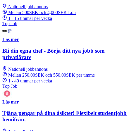
Nationell jobbannons
Mellan 500SEK och 4,000SEK Lön
1 - 15 timmar per vecka
Top Job
Läs mer
Bli din egna chef - Börja ditt nya jobb som
privatlärare
Nationell jobbannons
Mellan 250.00SEK och 550.00SEK per timme
1 - 40 timmar per vecka
Top Job
Läs mer
Tjäna pengar på dina åsikter! Flexibelt studentjobb
hemifrån.