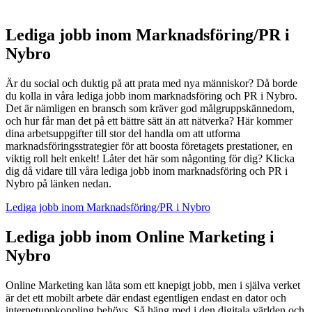
Lediga jobb inom Marknadsföring/PR i
Nybro
Är du social och duktig på att prata med nya människor? Då borde
du kolla in våra lediga jobb inom marknadsföring och PR i Nybro.
Det är nämligen en bransch som kräver god målgruppskännedom,
och hur får man det på ett bättre sätt än att nätverka? Här kommer
dina arbetsuppgifter till stor del handla om att utforma
marknadsföringsstrategier för att boosta företagets prestationer, en
viktig roll helt enkelt! Låter det här som någonting för dig? Klicka
dig då vidare till våra lediga jobb inom marknadsföring och PR i
Nybro på länken nedan.
Lediga jobb inom Marknadsföring/PR i Nybro
Lediga jobb inom Online Marketing i
Nybro
Online Marketing kan låta som ett knepigt jobb, men i själva verket
är det ett mobilt arbete där endast egentligen endast en dator och
internetuppkoppling behövs. Så häng med i den digitala världen och