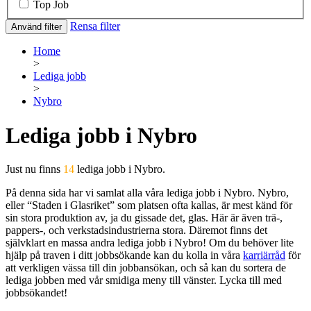
Top Job
Rensa filter
Använd filter
Home
>
Lediga jobb
>
Nybro
Lediga jobb i Nybro
Just nu finns
14
lediga jobb i Nybro.
På denna sida har vi samlat alla våra lediga jobb i Nybro. Nybro,
eller “Staden i Glasriket” som platsen ofta kallas, är mest känd för
sin stora produktion av, ja du gissade det, glas. Här är även trä-,
pappers-, och verkstadsindustrierna stora. Däremot finns det
självklart en massa andra lediga jobb i Nybro! Om du behöver lite
hjälp på traven i ditt jobbsökande kan du kolla in våra
karriärråd
för
att verkligen vässa till din jobbansökan, och så kan du sortera de
lediga jobben med vår smidiga meny till vänster. Lycka till med
jobbsökandet!