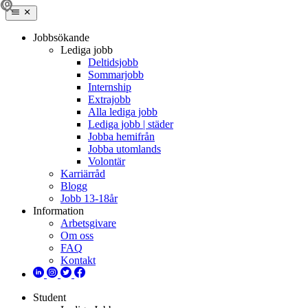
Jobbsökande
Lediga jobb
Deltidsjobb
Sommarjobb
Internship
Extrajobb
Alla lediga jobb
Lediga jobb | städer
Jobba hemifrån
Jobba utomlands
Volontär
Karriärråd
Blogg
Jobb 13-18år
Information
Arbetsgivare
Om oss
FAQ
Kontakt
Student