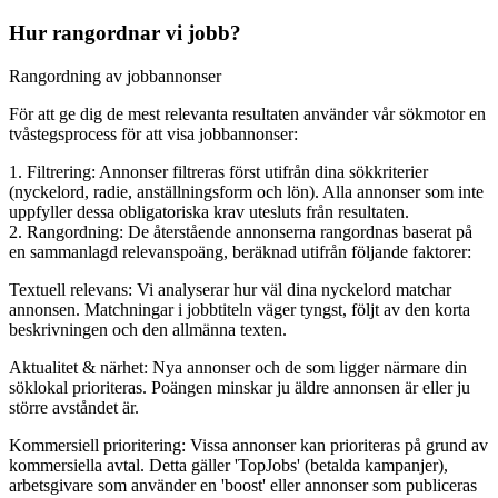
Hur rangordnar vi jobb?
Rangordning av jobbannonser
För att ge dig de mest relevanta resultaten använder vår sökmotor en
tvåstegsprocess för att visa jobbannonser:
1. Filtrering: Annonser filtreras först utifrån dina sökkriterier
(nyckelord, radie, anställningsform och lön). Alla annonser som inte
uppfyller dessa obligatoriska krav utesluts från resultaten.
2. Rangordning: De återstående annonserna rangordnas baserat på
en sammanlagd relevanspoäng, beräknad utifrån följande faktorer:
Textuell relevans: Vi analyserar hur väl dina nyckelord matchar
annonsen. Matchningar i jobbtiteln väger tyngst, följt av den korta
beskrivningen och den allmänna texten.
Aktualitet & närhet: Nya annonser och de som ligger närmare din
söklokal prioriteras. Poängen minskar ju äldre annonsen är eller ju
större avståndet är.
Kommersiell prioritering: Vissa annonser kan prioriteras på grund av
kommersiella avtal. Detta gäller 'TopJobs' (betalda kampanjer),
arbetsgivare som använder en 'boost' eller annonser som publiceras