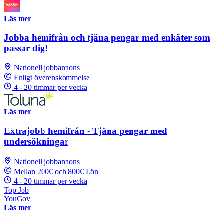
Läs mer
Jobba hemifrån och tjäna pengar med enkäter som
passar dig!
Nationell jobbannons
Enligt överenskommelse
4 - 20 timmar per vecka
Läs mer
Extrajobb hemifrån - Tjäna pengar med
undersökningar
Nationell jobbannons
Mellan 200€ och 800€ Lön
4 - 20 timmar per vecka
Top Job
YouGov
Läs mer