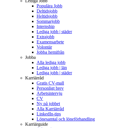
Lediga Jobb
Populära Jobb
Deltidsjobb
Heltidsjobb
Sommarjobb
Internship
Lediga jobb | städer
Extrajobb
Examensarbete
Volontär
Jobba hemifrån
Jobba
Alla lediga jobb
Lediga jobb | län
Lediga jobb | städer
Karriärråd
Gratis CV-mall
Personligt brev
Arbetsintervju
CV
Ny på jobbet
Alla Karriärråd
LinkedIn-tips
Lönesamtal och löneförhandling
Karriärguide