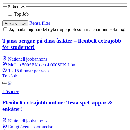
Etikett
Top Job
Rensa filter
Använd filter
Ja, maila mig när det dyker upp jobb som matchar min sökning!
Tjäna pengar på dina åsikter – flexibelt extrajobb
för studenter!
Nationell jobbannons
Mellan 500SEK och 4,000SEK Lön
1 - 15 timmar per vecka
Top Job
Läs mer
Flexibelt extrajobb online: Testa spel, appar &
enkäter!
Nationell jobbannons
Enligt överenskommelse