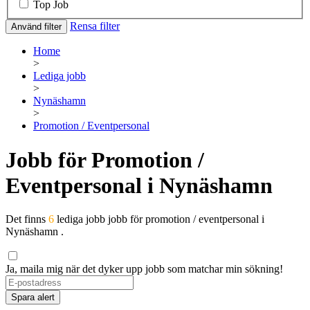
Top Job
Rensa filter
Använd filter
Home
>
Lediga jobb
>
Nynäshamn
>
Promotion / Eventpersonal
Jobb för Promotion /
Eventpersonal i Nynäshamn
Det finns
6
lediga jobb jobb för promotion / eventpersonal i
Nynäshamn .
Ja, maila mig när det dyker upp jobb som matchar min sökning!
If
you
Spara alert
are