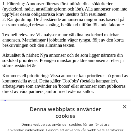
1. Filtrering: Annonser filtreras först utifrån dina sökkriterier
(nyckelord, radie, anställningsform och lön). Alla annonser som inte
uppfyller dessa obligatoriska krav utesluts från resultaten.
2. Rangordning: De återstående annonserna rangordnas baserat på
en sammanlagd relevanspoäng, beräknad utifrån följande faktorer:
Textuell relevans: Vi analyserar hur väl dina nyckelord matchar
annonsen. Matchningar i jobbtiteln väger tyngst, följt av den korta
beskrivningen och den allmänna texten.
Aktualitet & närhet: Nya annonser och de som ligger närmare din
söklokal prioriteras. Poängen minskar ju äldre annonsen är eller ju
större avståndet är.
Kommersiell prioritering: Vissa annonser kan prioriteras på grund av
kommersiella avtal. Detta gäller 'TopJobs' (betalda kampanjer),
arbetsgivare som använder en 'boost' eller annonser som publiceras
direkt av våra partners jämfört med externa källor.
×
Denna webbplats använder
Logga in som företag
cookies
Denna webbplats använder cookies för att förbättra
E-post
*
användarupplevelsen. Genom att använda vår webbplats samtycker