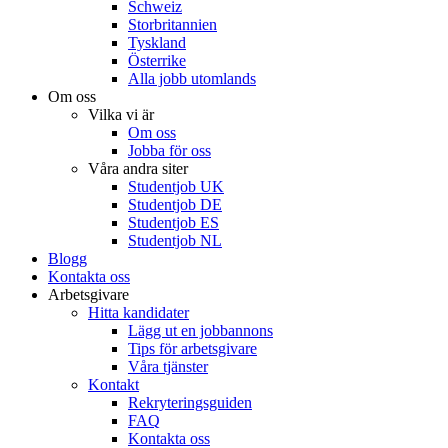
Schweiz
Storbritannien
Tyskland
Österrike
Alla jobb utomlands
Om oss
Vilka vi är
Om oss
Jobba för oss
Våra andra siter
Studentjob UK
Studentjob DE
Studentjob ES
Studentjob NL
Blogg
Kontakta oss
Arbetsgivare
Hitta kandidater
Lägg ut en jobbannons
Tips för arbetsgivare
Våra tjänster
Kontakt
Rekryteringsguiden
FAQ
Kontakta oss