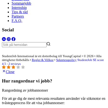
Sommarjobb
Internship
Tips & råd
Partners
F.A.Q.
Social
StudentJob International är ett dotterbolag till YoungCapital • © 2026 • Alla
rättigheter förbehålls •
Regler & Villkor
•
Sekretesspolicy
StudentJob SE score
4.5 - 2 reviews
Close
Hur rangordnar vi jobb?
Rangordning av jobbannonser
För att ge dig de mest relevanta resultaten använder vår sökmotor en
tvåstegsprocess för att visa jobbannonser: