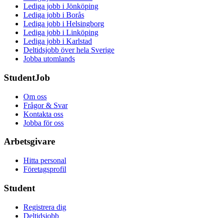
Lediga jobb i Jönköping
Lediga jobb i Borås
Lediga jobb i Helsingborg
Lediga jobb i Linköping
Lediga jobb i Karlstad
Deltidsjobb över hela Sverige
Jobba utomlands
StudentJob
Om oss
Frågor & Svar
Kontakta oss
Jobba för oss
Arbetsgivare
Hitta personal
Företagsprofil
Student
Registrera dig
Deltidsjobb