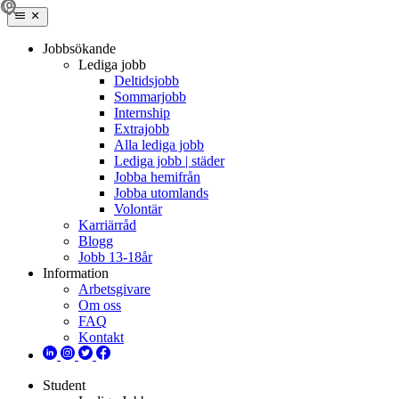
Jobbsökande
Lediga jobb
Deltidsjobb
Sommarjobb
Internship
Extrajobb
Alla lediga jobb
Lediga jobb | städer
Jobba hemifrån
Jobba utomlands
Volontär
Karriärråd
Blogg
Jobb 13-18år
Information
Arbetsgivare
Om oss
FAQ
Kontakt
Student