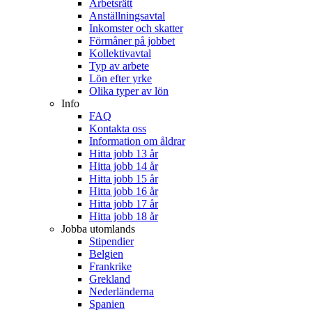
Arbetsrätt
Anställningsavtal
Inkomster och skatter
Förmåner på jobbet
Kollektivavtal
Typ av arbete
Lön efter yrke
Olika typer av lön
Info
FAQ
Kontakta oss
Information om åldrar
Hitta jobb 13 år
Hitta jobb 14 år
Hitta jobb 15 år
Hitta jobb 16 år
Hitta jobb 17 år
Hitta jobb 18 år
Jobba utomlands
Stipendier
Belgien
Frankrike
Grekland
Nederländerna
Spanien