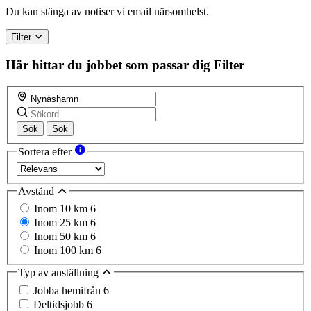
a
Du kan stänga av notiser vi email närsomhelst.
human,
ignore
Filter
this
field
Här hittar du jobbet som passar dig
Filter
Sök
Sök
Sortera efter
Avstånd
Inom 10 km
6
Inom 25 km
6
Inom 50 km
6
Inom 100 km
6
Typ av anställning
Jobba hemifrån
6
Deltidsjobb
6