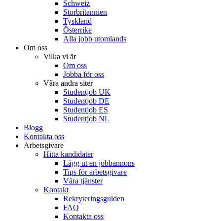
Schweiz
Storbritannien
Tyskland
Österrike
Alla jobb utomlands
Om oss
Vilka vi är
Om oss
Jobba för oss
Våra andra siter
Studentjob UK
Studentjob DE
Studentjob ES
Studentjob NL
Blogg
Kontakta oss
Arbetsgivare
Hitta kandidater
Lägg ut en jobbannons
Tips för arbetsgivare
Våra tjänster
Kontakt
Rekryteringsguiden
FAQ
Kontakta oss