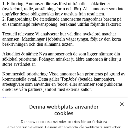
1. Filtrering: Annonser filtreras först utifrån dina sökkriterier
(nyckelord, radie, anställningsform och lön). Alla annonser som inte
uppfyller dessa obligatoriska krav utesluts från resultaten.
2. Rangordning: De återstående annonserna rangordnas baserat på
en sammanlagd relevanspoäng, beräknad utifrån följande faktorer:
Textuell relevans: Vi analyserar hur väl dina nyckelord matchar
annonsen. Matchningar i jobbtiteln väger tyngst, följt av den korta
beskrivningen och den allmänna texten.
Aktualitet & närhet: Nya annonser och de som ligger närmare din
söklokal prioriteras. Poängen minskar ju äldre annonsen är eller ju
större avståndet är.
Kommersiell prioritering: Vissa annonser kan prioriteras på grund av
kommersiella avtal. Detta gäller 'TopJobs' (betalda kampanjer),
arbetsgivare som använder en 'boost' eller annonser som publiceras
direkt av våra partners jämfört med externa källor.
×
Denna webbplats använder
Logga in som företag
cookies
Denna webbplats använder cookies för att förbättra
E-post
*
användarupplevelsen. Genom att använda vår webbplats samtycker