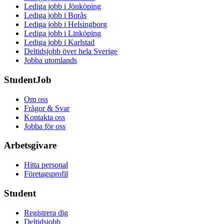
Lediga jobb i Jönköping
Lediga jobb i Borås
Lediga jobb i Helsingborg
Lediga jobb i Linköping
Lediga jobb i Karlstad
Deltidsjobb över hela Sverige
Jobba utomlands
StudentJob
Om oss
Frågor & Svar
Kontakta oss
Jobba för oss
Arbetsgivare
Hitta personal
Företagsprofil
Student
Registrera dig
Deltidsjobb