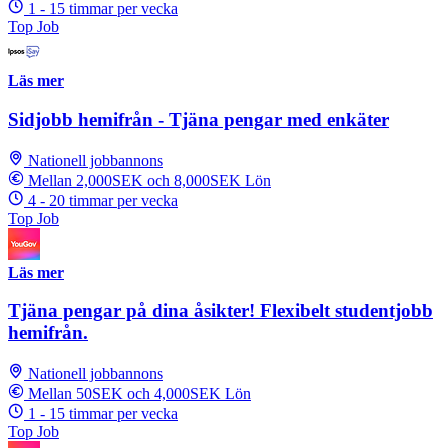
1 - 15 timmar per vecka
Top Job
Läs mer
Sidjobb hemifrån - Tjäna pengar med enkäter
Nationell jobbannons
Mellan 2,000SEK och 8,000SEK Lön
4 - 20 timmar per vecka
Top Job
Läs mer
Tjäna pengar på dina åsikter! Flexibelt studentjobb
hemifrån.
Nationell jobbannons
Mellan 50SEK och 4,000SEK Lön
1 - 15 timmar per vecka
Top Job