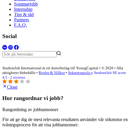
Sommarjobb
Internship
Tips & råd
Partners
F.A.Q.
Social
StudentJob International är ett dotterbolag till YoungCapital • © 2026 • Alla
rättigheter förbehålls •
Regler & Villkor
•
Sekretesspolicy
StudentJob SE score
4.5 - 2 reviews
Close
Hur rangordnar vi jobb?
Rangordning av jobbannonser
För att ge dig de mest relevanta resultaten använder vår sökmotor en
tvåstegsprocess för att visa jobbannonser: