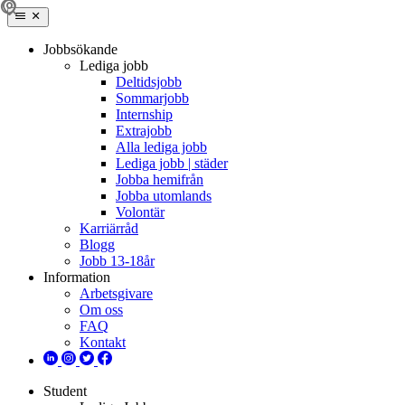
Jobbsökande
Lediga jobb
Deltidsjobb
Sommarjobb
Internship
Extrajobb
Alla lediga jobb
Lediga jobb | städer
Jobba hemifrån
Jobba utomlands
Volontär
Karriärråd
Blogg
Jobb 13-18år
Information
Arbetsgivare
Om oss
FAQ
Kontakt
Student