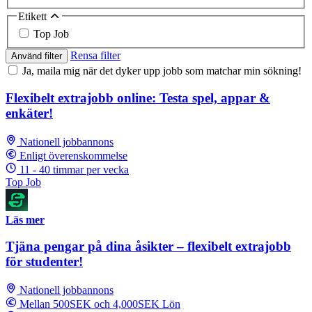
Etikett
Top Job
Rensa filter
Använd filter
Ja, maila mig när det dyker upp jobb som matchar min sökning!
Flexibelt extrajobb online: Testa spel, appar &
enkäter!
Nationell jobbannons
Enligt överenskommelse
11 - 40 timmar per vecka
Top Job
Läs mer
Tjäna pengar på dina åsikter – flexibelt extrajobb
för studenter!
Nationell jobbannons
Mellan 500SEK och 4,000SEK Lön