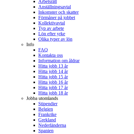
Arbetsrätt
Anställningsavtal
Inkomster och skatter
Förmåner på jobbet
Kollektivavtal
Typ av arbete
Lön efter yrke
Olika typer av lön
Info
FAQ
Kontakta oss
Information om åldrar
Hitta jobb 13 år
Hitta jobb 14 år
Hitta jobb 15 år
Hitta jobb 16 år
Hitta jobb 17 år
Hitta jobb 18 år
Jobba utomlands
Stipendier
Belgien
Frankrike
Grekland
Nederländerna
Spanien