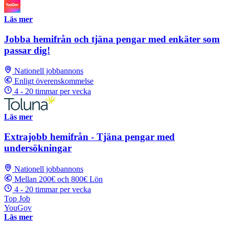
Läs mer
Jobba hemifrån och tjäna pengar med enkäter som
passar dig!
Nationell jobbannons
Enligt överenskommelse
4 - 20 timmar per vecka
Läs mer
Extrajobb hemifrån - Tjäna pengar med
undersökningar
Nationell jobbannons
Mellan 200€ och 800€ Lön
4 - 20 timmar per vecka
Top Job
YouGov
Läs mer