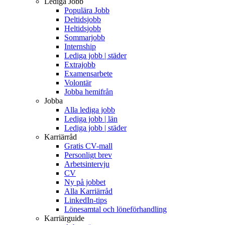
Lediga Jobb
Populära Jobb
Deltidsjobb
Heltidsjobb
Sommarjobb
Internship
Lediga jobb | städer
Extrajobb
Examensarbete
Volontär
Jobba hemifrån
Jobba
Alla lediga jobb
Lediga jobb | län
Lediga jobb | städer
Karriärråd
Gratis CV-mall
Personligt brev
Arbetsintervju
CV
Ny på jobbet
Alla Karriärråd
LinkedIn-tips
Lönesamtal och löneförhandling
Karriärguide