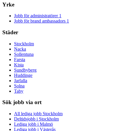
Yrke
Jobb för administratörer
1
Jobb för brand ambassadors
1
Städer
Stockholm
Nacka
Sollentuna
Farsta
Kista
Sundbyberg
Huddinge
Jarfalla
Solna
Taby
Sök jobb via ort
All lediga jobb Stockholm
Deltidsjobb i Stockholm
Lediga jobb i Malmö
Lediga jobb i Västerås