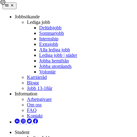
Jobbsökande
Lediga jobb
Deltidsjobb
Sommarjobb
Internship
Extrajobb
Alla lediga jobb
Lediga jobb | städer
Jobba hemifrån
Jobba utomlands
Volontär
Karriärråd
Blogg
Jobb 13-18år
Information
Arbetsgivare
Om oss
FAQ
Kontakt
Student