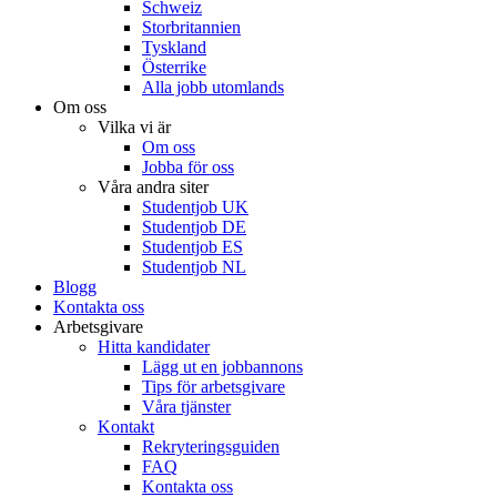
Schweiz
Storbritannien
Tyskland
Österrike
Alla jobb utomlands
Om oss
Vilka vi är
Om oss
Jobba för oss
Våra andra siter
Studentjob UK
Studentjob DE
Studentjob ES
Studentjob NL
Blogg
Kontakta oss
Arbetsgivare
Hitta kandidater
Lägg ut en jobbannons
Tips för arbetsgivare
Våra tjänster
Kontakt
Rekryteringsguiden
FAQ
Kontakta oss