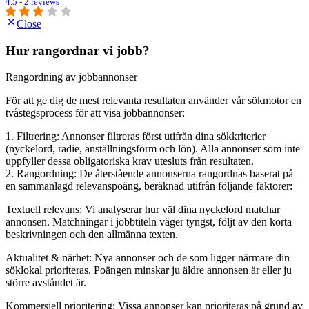
4.5 - 2 reviews
Close
Hur rangordnar vi jobb?
Rangordning av jobbannonser
För att ge dig de mest relevanta resultaten använder vår sökmotor en
tvåstegsprocess för att visa jobbannonser:
1. Filtrering: Annonser filtreras först utifrån dina sökkriterier
(nyckelord, radie, anställningsform och lön). Alla annonser som inte
uppfyller dessa obligatoriska krav utesluts från resultaten.
2. Rangordning: De återstående annonserna rangordnas baserat på
en sammanlagd relevanspoäng, beräknad utifrån följande faktorer:
Textuell relevans: Vi analyserar hur väl dina nyckelord matchar
annonsen. Matchningar i jobbtiteln väger tyngst, följt av den korta
beskrivningen och den allmänna texten.
Aktualitet & närhet: Nya annonser och de som ligger närmare din
söklokal prioriteras. Poängen minskar ju äldre annonsen är eller ju
större avståndet är.
Kommersiell prioritering: Vissa annonser kan prioriteras på grund av