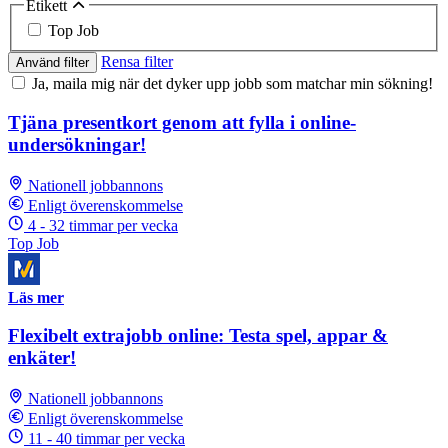
Etikett
Top Job
Rensa filter
Använd filter
Ja, maila mig när det dyker upp jobb som matchar min sökning!
Tjäna presentkort genom att fylla i online-
undersökningar!
Nationell jobbannons
Enligt överenskommelse
4 - 32 timmar per vecka
Top Job
Läs mer
Flexibelt extrajobb online: Testa spel, appar &
enkäter!
Nationell jobbannons
Enligt överenskommelse
11 - 40 timmar per vecka