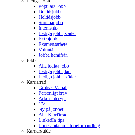
Lediga Jobb
Populära Jobb
Deltidsjobb
Heltidsjobb
Sommarjobb
Internship
Lediga jobb | städer
Extrajobb
Examensarbete
Volontär
Jobba hemifrån
Jobba
Alla lediga jobb
Lediga jobb | län
Lediga jobb | städer
Karriärråd
Gratis CV-mall
Personligt brev
Arbetsintervju
CV
Ny på jobbet
Alla Karriärråd
LinkedIn-tips
Lönesamtal och löneförhandling
Karriärguide