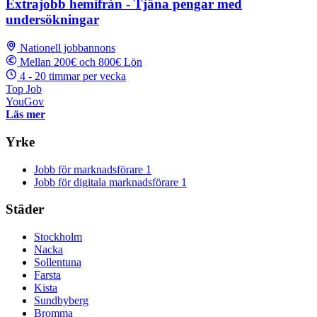
Extrajobb hemifrån - Tjäna pengar med
undersökningar
Nationell jobbannons
Mellan 200€ och 800€ Lön
4 - 20 timmar per vecka
Top Job
YouGov
Läs mer
Yrke
Jobb för marknadsförare
1
Jobb för digitala marknadsförare
1
Städer
Stockholm
Nacka
Sollentuna
Farsta
Kista
Sundbyberg
Bromma