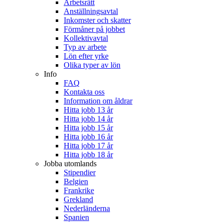
Arbetsrätt
Anställningsavtal
Inkomster och skatter
Förmåner på jobbet
Kollektivavtal
Typ av arbete
Lön efter yrke
Olika typer av lön
Info
FAQ
Kontakta oss
Information om åldrar
Hitta jobb 13 år
Hitta jobb 14 år
Hitta jobb 15 år
Hitta jobb 16 år
Hitta jobb 17 år
Hitta jobb 18 år
Jobba utomlands
Stipendier
Belgien
Frankrike
Grekland
Nederländerna
Spanien