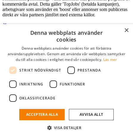
kommersiella avtal. Detta gäller 'TopJobs' (betalda kampanjer),
arbetsgivare som använder en 'boost' eller annonser som publiceras
direkt av våra partners jämfört med externa källor.
×
Denna webbplats använder
Logga in som företag
cookies
Denna webbplats använder cookies för att förbättra
E-post
*
användarupplevelsen. Genom att använda vår webbplats samtycker
du till alla cookies i enlighet med vår cookiepolicy.
Läs mer
Lösenord
STRIKT NÖDVÄNDIGT
PRESTANDA
kom ihåg mig
glömt ditt lösenord?
logga in
INRIKTNING
FUNKTIONER
Kostnadsfri företagsprofil
OKLASSIFICERADE
Om du har företagskonto hos StudentJob SE, kan du enkelt logga in
och söka efter passande kandidater till ditt företag.
ACCEPTERA ALLA
AVVISA ALLT
Har du inte ett företagskonto?
VISA DETALJER
skapa profil gratis