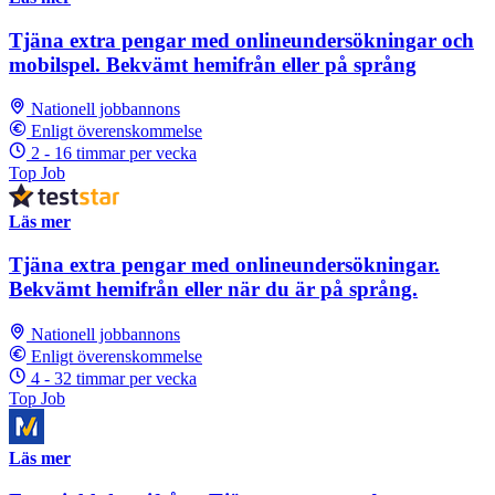
Tjäna extra pengar med onlineundersökningar och
mobilspel. Bekvämt hemifrån eller på språng
Nationell jobbannons
Enligt överenskommelse
2 - 16 timmar per vecka
Top Job
Läs mer
Tjäna extra pengar med onlineundersökningar.
Bekvämt hemifrån eller när du är på språng.
Nationell jobbannons
Enligt överenskommelse
4 - 32 timmar per vecka
Top Job
Läs mer