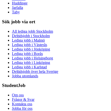
Huddinge
Jarfalla
Taby
Sök jobb via ort
All lediga jobb Stockholm
Deltidsjobb i Stockholm
Lediga jobb i Malmö
Lediga jobb i Västerås
Lediga jobb i Jönköping
Lediga jobb i Borås
Lediga jobb i Helsingborg
Lediga jobb i Linköping
Lediga jobb i Karlstad
Deltidsjobb över hela Sverige
Jobba utomlands
StudentJob
Om oss
Frågor & Svar
Kontakta oss
Jobba för oss