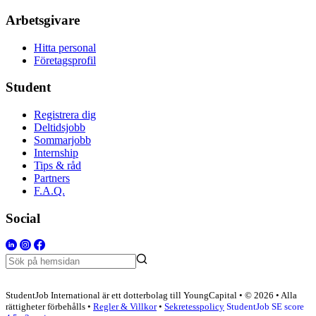
Arbetsgivare
Hitta personal
Företagsprofil
Student
Registrera dig
Deltidsjobb
Sommarjobb
Internship
Tips & råd
Partners
F.A.Q.
Social
StudentJob International är ett dotterbolag till YoungCapital • © 2026 • Alla
rättigheter förbehålls •
Regler & Villkor
•
Sekretesspolicy
StudentJob SE score