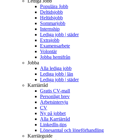
Lediga Jobb
Populära Jobb
Deltidsjobb
Heltidsjobb
Sommarjobb
Internship
Lediga jobb | städer
Extrajobb
Examensarbete
Volontär
Jobba hemifrån
Jobba
Alla lediga jobb
Lediga jobb | län
Lediga jobb | städer
Karriärråd
Gratis CV-mall
Personligt brev
Arbetsintervju
CV
Ny på jobbet
Alla Karriärråd
LinkedIn-tips
Lönesamtal och löneförhandling
Karriärguide