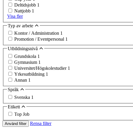
Deltidsjobb
1
Nattjobb
1
Visa fler
Typ av arbete
Kontor / Administration
1
Promotion / Eventpersonal
1
Utbildningsnivå
Grundskola
1
Gymnasium
1
Universitet/Högskolestudier
1
Yrkesutbildning
1
Annan
1
Språk
Svenska
1
Etikett
Top Job
Rensa filter
Använd filter