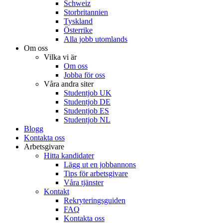
Schweiz
Storbritannien
Tyskland
Österrike
Alla jobb utomlands
Om oss
Vilka vi är
Om oss
Jobba för oss
Våra andra siter
Studentjob UK
Studentjob DE
Studentjob ES
Studentjob NL
Blogg
Kontakta oss
Arbetsgivare
Hitta kandidater
Lägg ut en jobbannons
Tips för arbetsgivare
Våra tjänster
Kontakt
Rekryteringsguiden
FAQ
Kontakta oss