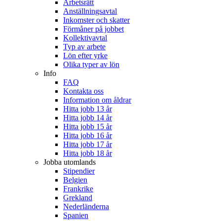
Arbetsrätt
Anställningsavtal
Inkomster och skatter
Förmåner på jobbet
Kollektivavtal
Typ av arbete
Lön efter yrke
Olika typer av lön
Info
FAQ
Kontakta oss
Information om åldrar
Hitta jobb 13 år
Hitta jobb 14 år
Hitta jobb 15 år
Hitta jobb 16 år
Hitta jobb 17 år
Hitta jobb 18 år
Jobba utomlands
Stipendier
Belgien
Frankrike
Grekland
Nederländerna
Spanien