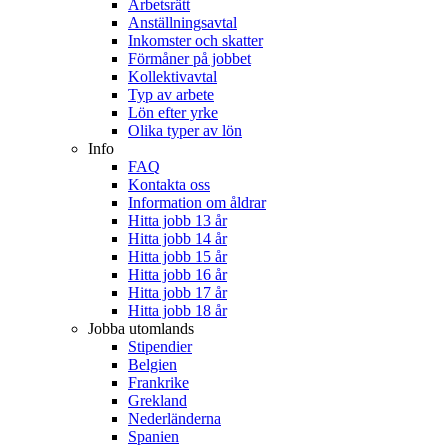
Arbetsrätt
Anställningsavtal
Inkomster och skatter
Förmåner på jobbet
Kollektivavtal
Typ av arbete
Lön efter yrke
Olika typer av lön
Info
FAQ
Kontakta oss
Information om åldrar
Hitta jobb 13 år
Hitta jobb 14 år
Hitta jobb 15 år
Hitta jobb 16 år
Hitta jobb 17 år
Hitta jobb 18 år
Jobba utomlands
Stipendier
Belgien
Frankrike
Grekland
Nederländerna
Spanien