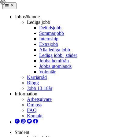
Jobbsökande
Lediga jobb
Deltidsjobb
Sommarjobb
Internship
Extrajobb
Alla lediga jobb
Lediga jobb | städer
Jobba hemifrån
Jobba utomlands
Volontär
Karriärråd
Blogg
Jobb 13-18år
Information
Arbetsgivare
Om oss
FAQ
Kontakt
Student