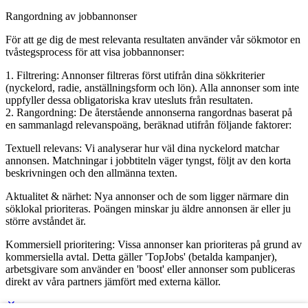
Rangordning av jobbannonser
För att ge dig de mest relevanta resultaten använder vår sökmotor en
tvåstegsprocess för att visa jobbannonser:
1. Filtrering: Annonser filtreras först utifrån dina sökkriterier
(nyckelord, radie, anställningsform och lön). Alla annonser som inte
uppfyller dessa obligatoriska krav utesluts från resultaten.
2. Rangordning: De återstående annonserna rangordnas baserat på
en sammanlagd relevanspoäng, beräknad utifrån följande faktorer:
Textuell relevans: Vi analyserar hur väl dina nyckelord matchar
annonsen. Matchningar i jobbtiteln väger tyngst, följt av den korta
beskrivningen och den allmänna texten.
Aktualitet & närhet: Nya annonser och de som ligger närmare din
söklokal prioriteras. Poängen minskar ju äldre annonsen är eller ju
större avståndet är.
Kommersiell prioritering: Vissa annonser kan prioriteras på grund av
kommersiella avtal. Detta gäller 'TopJobs' (betalda kampanjer),
arbetsgivare som använder en 'boost' eller annonser som publiceras
direkt av våra partners jämfört med externa källor.