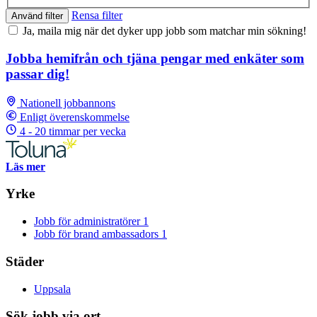
Rensa filter
Använd filter
Ja, maila mig när det dyker upp jobb som matchar min sökning!
Jobba hemifrån och tjäna pengar med enkäter som
passar dig!
Nationell jobbannons
Enligt överenskommelse
4 - 20 timmar per vecka
Läs mer
Yrke
Jobb för administratörer
1
Jobb för brand ambassadors
1
Städer
Uppsala
Sök jobb via ort