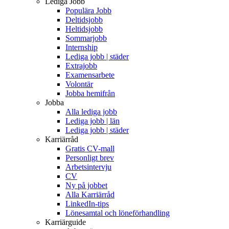
Lediga Jobb
Populära Jobb
Deltidsjobb
Heltidsjobb
Sommarjobb
Internship
Lediga jobb | städer
Extrajobb
Examensarbete
Volontär
Jobba hemifrån
Jobba
Alla lediga jobb
Lediga jobb | län
Lediga jobb | städer
Karriärråd
Gratis CV-mall
Personligt brev
Arbetsintervju
CV
Ny på jobbet
Alla Karriärråd
LinkedIn-tips
Lönesamtal och löneförhandling
Karriärguide