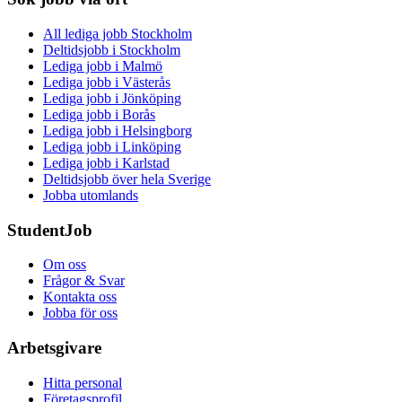
All lediga jobb Stockholm
Deltidsjobb i Stockholm
Lediga jobb i Malmö
Lediga jobb i Västerås
Lediga jobb i Jönköping
Lediga jobb i Borås
Lediga jobb i Helsingborg
Lediga jobb i Linköping
Lediga jobb i Karlstad
Deltidsjobb över hela Sverige
Jobba utomlands
StudentJob
Om oss
Frågor & Svar
Kontakta oss
Jobba för oss
Arbetsgivare
Hitta personal
Företagsprofil