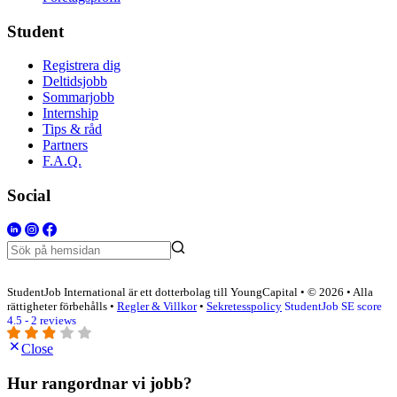
Student
Registrera dig
Deltidsjobb
Sommarjobb
Internship
Tips & råd
Partners
F.A.Q.
Social
StudentJob International är ett dotterbolag till YoungCapital • © 2026 • Alla
rättigheter förbehålls •
Regler & Villkor
•
Sekretesspolicy
StudentJob SE score
4.5 - 2 reviews
Close
Hur rangordnar vi jobb?