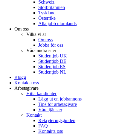
Schweiz
Storbritannien
Tyskland
Österrike
Alla jobb utomlands
Om oss
Vilka vi är
Om oss
Jobba för oss
Våra andra siter
Studentjob UK
Studentjob DE
Studentjob ES
Studentjob NL
Blogg
Kontakta oss
Arbetsgivare
Hitta kandidater
Lägg ut en jobbannons
Tips för arbetsgivare
Våra tjänster
Kontakt
Rekryteringsguiden
FAQ
Kontakta oss