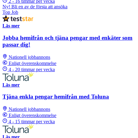
2 - 16 timmar per vecka
Ny! Bli en av de första att ansöka
Top Job
Läs mer
Jobba hemifrån och tjäna pengar med enkäter som
passar dig!
Nationell jobbannons
Enligt överenskommelse
4 - 20 timmar per vecka
Läs mer
Tjäna enkla pengar hemifrån med Toluna
Nationell jobbannons
Enligt överenskommelse
4 - 15 timmar per vecka
Läs mer