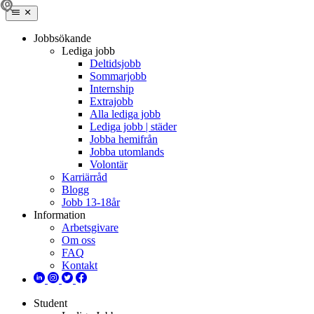
Jobbsökande
Lediga jobb
Deltidsjobb
Sommarjobb
Internship
Extrajobb
Alla lediga jobb
Lediga jobb | städer
Jobba hemifrån
Jobba utomlands
Volontär
Karriärråd
Blogg
Jobb 13-18år
Information
Arbetsgivare
Om oss
FAQ
Kontakt
Student