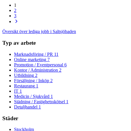
1
2
3
Översikt över lediga jobb i Saltsjöbaden
Typ av arbete
Marknadsföring / PR
11
Online marketing
7
Promotion / Eventpersonal
6
Kontor / Administration
2
Utbildning
2
Försäljning / Inköp
2
Restaurang
1
IT
1
Medicin / Sjukvård
1
Städning / Fastighetsskötsel
1
Detaljhandel
1
Städer
Stockholm