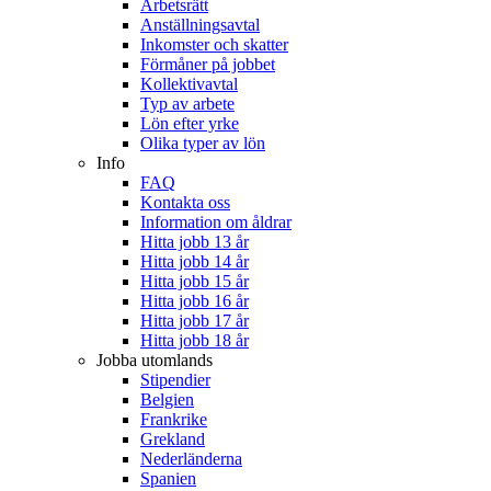
Arbetsrätt
Anställningsavtal
Inkomster och skatter
Förmåner på jobbet
Kollektivavtal
Typ av arbete
Lön efter yrke
Olika typer av lön
Info
FAQ
Kontakta oss
Information om åldrar
Hitta jobb 13 år
Hitta jobb 14 år
Hitta jobb 15 år
Hitta jobb 16 år
Hitta jobb 17 år
Hitta jobb 18 år
Jobba utomlands
Stipendier
Belgien
Frankrike
Grekland
Nederländerna
Spanien