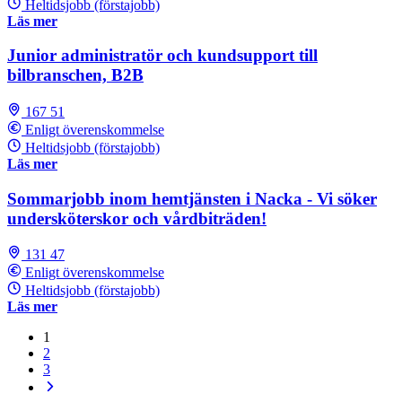
Heltidsjobb (förstajobb)
Läs mer
Junior administratör och kundsupport till
bilbranschen, B2B
167 51
Enligt överenskommelse
Heltidsjobb (förstajobb)
Läs mer
Sommarjobb inom hemtjänsten i Nacka - Vi söker
undersköterskor och vårdbiträden!
131 47
Enligt överenskommelse
Heltidsjobb (förstajobb)
Läs mer
1
2
3