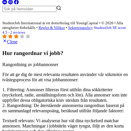
StudentJob International är ett dotterbolag till YoungCapital • © 2026 • Alla
rättigheter förbehålls •
Regler & Villkor
•
Sekretesspolicy
StudentJob SE score
4.5 - 2 reviews
Close
Hur rangordnar vi jobb?
Rangordning av jobbannonser
För att ge dig de mest relevanta resultaten använder vår sökmotor en
tvåstegsprocess för att visa jobbannonser:
1. Filtrering: Annonser filtreras först utifrån dina sökkriterier
(nyckelord, radie, anställningsform och lön). Alla annonser som inte
uppfyller dessa obligatoriska krav utesluts från resultaten.
2. Rangordning: De återstående annonserna rangordnas baserat på
en sammanlagd relevanspoäng, beräknad utifrån följande faktorer:
Textuell relevans: Vi analyserar hur väl dina nyckelord matchar
annonsen. Matchningar i jobbtiteln väger tyngst, följt av den korta