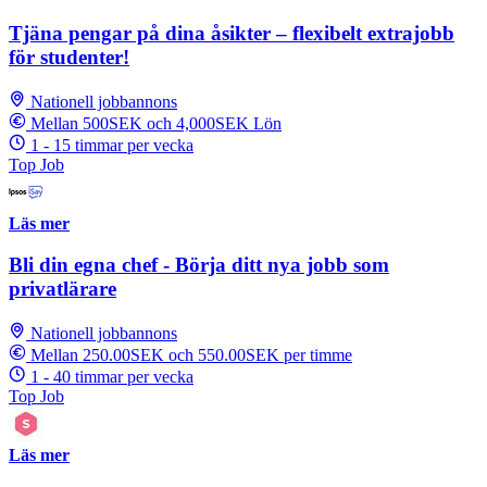
Tjäna pengar på dina åsikter – flexibelt extrajobb
för studenter!
Nationell jobbannons
Mellan 500SEK och 4,000SEK Lön
1 - 15 timmar per vecka
Top Job
Läs mer
Bli din egna chef - Börja ditt nya jobb som
privatlärare
Nationell jobbannons
Mellan 250.00SEK och 550.00SEK per timme
1 - 40 timmar per vecka
Top Job
Läs mer