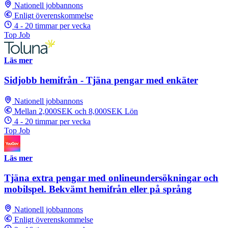
Nationell jobbannons
Enligt överenskommelse
4 - 20 timmar per vecka
Top Job
Läs mer
Sidjobb hemifrån - Tjäna pengar med enkäter
Nationell jobbannons
Mellan 2,000SEK och 8,000SEK Lön
4 - 20 timmar per vecka
Top Job
Läs mer
Tjäna extra pengar med onlineundersökningar och
mobilspel. Bekvämt hemifrån eller på språng
Nationell jobbannons
Enligt överenskommelse