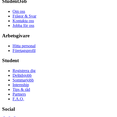
StudentJob
Om oss
Frågor & Svar
Kontakta oss
Jobba för oss
Arbetsgivare
Hitta personal
Företagsprofil
Student
Registrera dig
Deltidsjobb
Sommarjobb
Internship
Tips & råd
Partners
F.A.Q.
Social