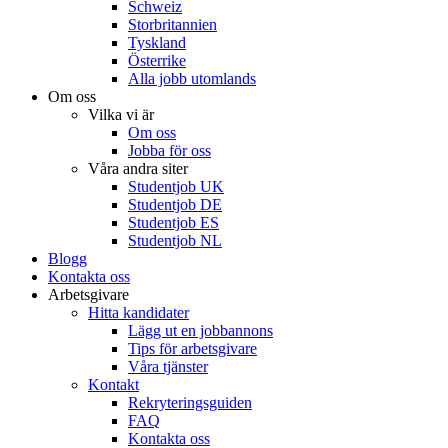
Schweiz
Storbritannien
Tyskland
Österrike
Alla jobb utomlands
Om oss
Vilka vi är
Om oss
Jobba för oss
Våra andra siter
Studentjob UK
Studentjob DE
Studentjob ES
Studentjob NL
Blogg
Kontakta oss
Arbetsgivare
Hitta kandidater
Lägg ut en jobbannons
Tips för arbetsgivare
Våra tjänster
Kontakt
Rekryteringsguiden
FAQ
Kontakta oss