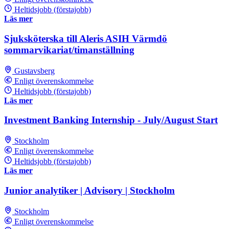
Heltidsjobb (förstajobb)
Läs mer
Sjuksköterska till Aleris ASIH Värmdö
sommarvikariat/timanställning
Gustavsberg
Enligt överenskommelse
Heltidsjobb (förstajobb)
Läs mer
Investment Banking Internship - July/August Start
Stockholm
Enligt överenskommelse
Heltidsjobb (förstajobb)
Läs mer
Junior analytiker | Advisory | Stockholm
Stockholm
Enligt överenskommelse