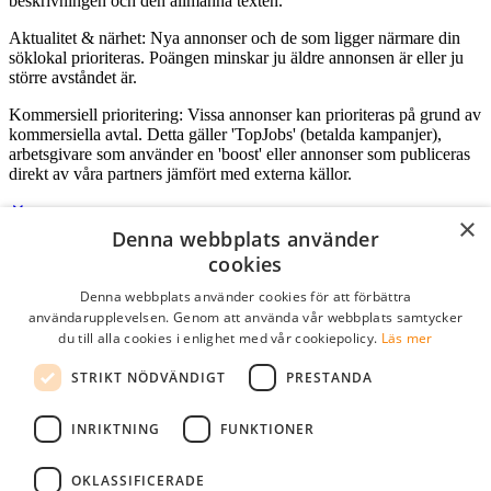
beskrivningen och den allmänna texten.
Aktualitet & närhet: Nya annonser och de som ligger närmare din
söklokal prioriteras. Poängen minskar ju äldre annonsen är eller ju
större avståndet är.
Kommersiell prioritering: Vissa annonser kan prioriteras på grund av
kommersiella avtal. Detta gäller 'TopJobs' (betalda kampanjer),
arbetsgivare som använder en 'boost' eller annonser som publiceras
direkt av våra partners jämfört med externa källor.
×
Denna webbplats använder
Logga in som företag
cookies
Denna webbplats använder cookies för att förbättra
E-post
*
användarupplevelsen. Genom att använda vår webbplats samtycker
du till alla cookies i enlighet med vår cookiepolicy.
Läs mer
Lösenord
STRIKT NÖDVÄNDIGT
PRESTANDA
kom ihåg mig
glömt ditt lösenord?
logga in
INRIKTNING
FUNKTIONER
Kostnadsfri företagsprofil
OKLASSIFICERADE