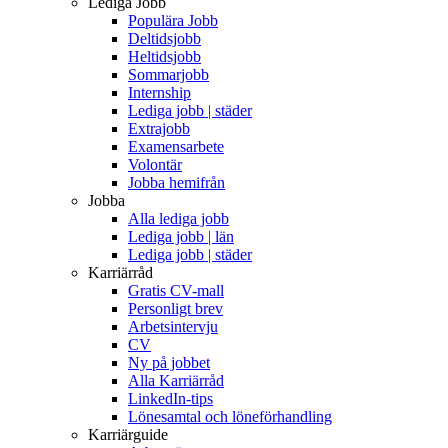
Lediga Jobb
Populära Jobb
Deltidsjobb
Heltidsjobb
Sommarjobb
Internship
Lediga jobb | städer
Extrajobb
Examensarbete
Volontär
Jobba hemifrån
Jobba
Alla lediga jobb
Lediga jobb | län
Lediga jobb | städer
Karriärråd
Gratis CV-mall
Personligt brev
Arbetsintervju
CV
Ny på jobbet
Alla Karriärråd
LinkedIn-tips
Lönesamtal och löneförhandling
Karriärguide