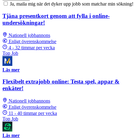
Ja, maila mig när det dyker upp jobb som matchar min sökning!
Tjäna presentkort genom att fylla i online-
undersökningar!
Nationell jobbannons
Enligt överenskommelse
4 - 32 timmar per vecka
Top Job
Läs mer
Flexibelt extrajobb online: Testa spel, appar &
enkäter!
Nationell jobbannons
Enligt överenskommelse
11 - 40 timmar per vecka
Top Job
Läs mer