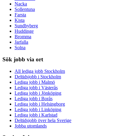
Nacka
Sollentuna
Farsta
Kista
Sundbyberg
Huddinge
Bromma
Jarfalla
Solna
Sök jobb via ort
All lediga jobb Stockholm
Deltidsjobb i Stockholm
Lediga jobb i Malmö
Lediga jobb i Västerås
Lediga jobb i Jönköping
Lediga jobb i Borås
Lediga jobb i Helsingborg
Lediga jobb i Linköping
Lediga jobb i Karlstad
Deltidsjobb över hela Sverige
Jobba utomlands