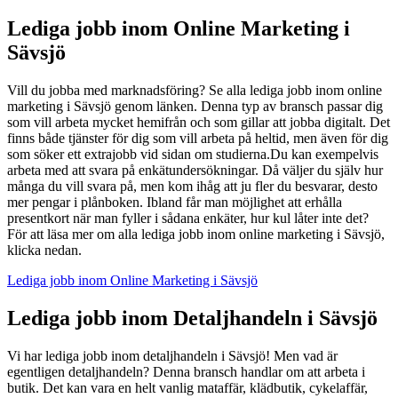
Lediga jobb inom Online Marketing i
Sävsjö
Vill du jobba med marknadsföring? Se alla lediga jobb inom online
marketing i Sävsjö genom länken. Denna typ av bransch passar dig
som vill arbeta mycket hemifrån och som gillar att jobba digitalt. Det
finns både tjänster för dig som vill arbeta på heltid, men även för dig
som söker ett extrajobb vid sidan om studierna.Du kan exempelvis
arbeta med att svara på enkätundersökningar. Då väljer du själv hur
många du vill svara på, men kom ihåg att ju fler du besvarar, desto
mer pengar i plånboken. Ibland får man möjlighet att erhålla
presentkort när man fyller i sådana enkäter, hur kul låter inte det?
För att läsa mer om alla lediga jobb inom online marketing i Sävsjö,
klicka nedan.
Lediga jobb inom Online Marketing i Sävsjö
Lediga jobb inom Detaljhandeln i Sävsjö
Vi har lediga jobb inom detaljhandeln i Sävsjö! Men vad är
egentligen detaljhandeln? Denna bransch handlar om att arbeta i
butik. Det kan vara en helt vanlig mataffär, klädbutik, cykelaffär,