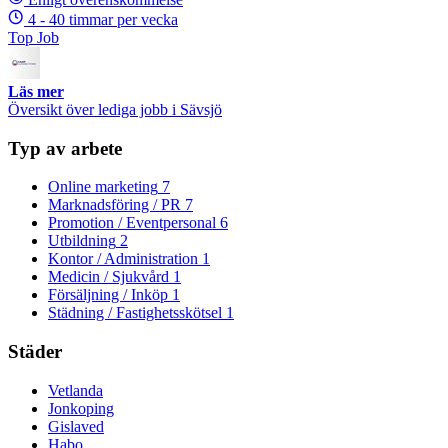
4 - 40 timmar per vecka
Top Job
Läs mer
Översikt över lediga jobb i Sävsjö
Typ av arbete
Online marketing
7
Marknadsföring / PR
7
Promotion / Eventpersonal
6
Utbildning
2
Kontor / Administration
1
Medicin / Sjukvård
1
Försäljning / Inköp
1
Städning / Fastighetsskötsel
1
Städer
Vetlanda
Jonkoping
Gislaved
Habo