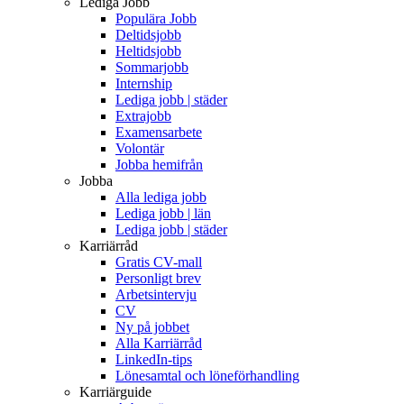
Lediga Jobb
Populära Jobb
Deltidsjobb
Heltidsjobb
Sommarjobb
Internship
Lediga jobb | städer
Extrajobb
Examensarbete
Volontär
Jobba hemifrån
Jobba
Alla lediga jobb
Lediga jobb | län
Lediga jobb | städer
Karriärråd
Gratis CV-mall
Personligt brev
Arbetsintervju
CV
Ny på jobbet
Alla Karriärråd
LinkedIn-tips
Lönesamtal och löneförhandling
Karriärguide