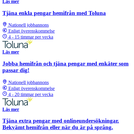
Läs mer
Tjäna enkla pengar hemifrån med Toluna
Nationell jobbannons
Enligt överenskommelse
4 - 15 timmar per vecka
Läs mer
Jobba hemifrån och tjäna pengar med enkäter som
passar dig!
Nationell jobbannons
Enligt överenskommelse
4 - 20 timmar per vecka
Läs mer
Tjäna extra pengar med onlineundersökningar.
Bekvämt hemifrån eller när du är på språng.