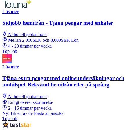
Läs mer
Sidjobb hemifrån - Tjäna pengar med enkäter
Nationell jobbannons
Mellan 2,000SEK och 8,000SEK Lön
4 - 20 timmar per vecka
Top Job
Läs mer
Tjäna extra pengar med onlineundersökningar och
mobilspel. Bekvämt hemifrån eller på språng
Nationell jobbannons
Enligt överenskommelse
2 - 16 timmar per vecka
Ny! Bli en av de första att ansöka
Top Job