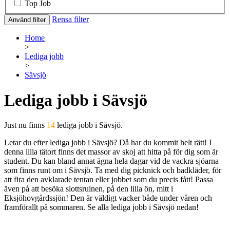
Top Job
Rensa filter
Använd filter
Home
>
Lediga jobb
>
Sävsjö
Lediga jobb i Sävsjö
Just nu finns
14
lediga jobb i Sävsjö.
Letar du efter lediga jobb i Sävsjö? Då har du kommit helt rätt! I
denna lilla tätort finns det massor av skoj att hitta på för dig som är
student. Du kan bland annat ägna hela dagar vid de vackra sjöarna
som finns runt om i Sävsjö. Ta med dig picknick och badkläder, för
att fira den avklarade tentan eller jobbet som du precis fått! Passa
även på att besöka slottsruinen, på den lilla ön, mitt i
Eksjöhovgårdssjön! Den är väldigt vacker både under våren och
framförallt på sommaren. Se alla lediga jobb i Sävsjö nedan!