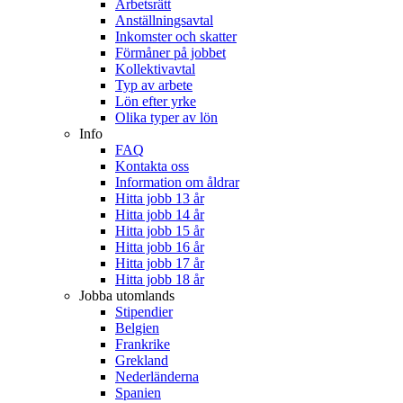
Arbetsrätt
Anställningsavtal
Inkomster och skatter
Förmåner på jobbet
Kollektivavtal
Typ av arbete
Lön efter yrke
Olika typer av lön
Info
FAQ
Kontakta oss
Information om åldrar
Hitta jobb 13 år
Hitta jobb 14 år
Hitta jobb 15 år
Hitta jobb 16 år
Hitta jobb 17 år
Hitta jobb 18 år
Jobba utomlands
Stipendier
Belgien
Frankrike
Grekland
Nederländerna
Spanien