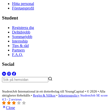
Hitta personal
Företagsprofil
Student
Registrera dig
Deltidsjobb
Sommarjobb
Internship
Tips & råd
Partners
F.A.Q.
Social
StudentJob International är ett dotterbolag till YoungCapital • © 2026 • Alla
rättigheter förbehålls •
Regler & Villkor
•
Sekretesspolicy
StudentJob SE score
4.5 - 2 reviews
Close