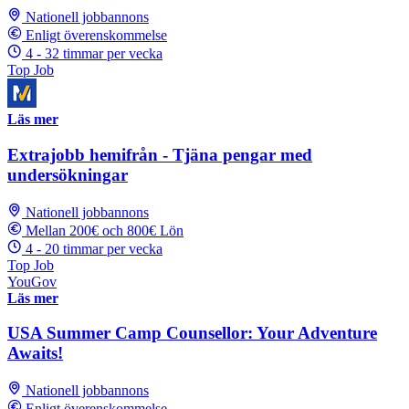
Nationell jobbannons
Enligt överenskommelse
4 - 32 timmar per vecka
Top Job
Läs mer
Extrajobb hemifrån - Tjäna pengar med
undersökningar
Nationell jobbannons
Mellan 200€ och 800€ Lön
4 - 20 timmar per vecka
Top Job
YouGov
Läs mer
USA Summer Camp Counsellor: Your Adventure
Awaits!
Nationell jobbannons
Enligt överenskommelse