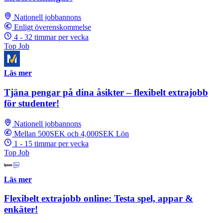
Nationell jobbannons
Enligt överenskommelse
4 - 32 timmar per vecka
Top Job
Läs mer
Tjäna pengar på dina åsikter – flexibelt extrajobb
för studenter!
Nationell jobbannons
Mellan 500SEK och 4,000SEK Lön
1 - 15 timmar per vecka
Top Job
Läs mer
Flexibelt extrajobb online: Testa spel, appar &
enkäter!