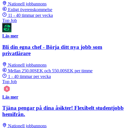
Nationell jobbannons
Enligt överenskommelse
11 - 40 timmar per vecka
Top Job
Läs mer
Bli din egna chef - Börja ditt nya jobb som
privatlärare
Nationell jobbannons
Mellan 250.00SEK och 550.00SEK per timme
1 - 40 timmar per vecka
Top Job
Läs mer
Tjäna pengar på dina åsikter! Flexibelt studentjobb
hemifrån.
Nationell jobbannons