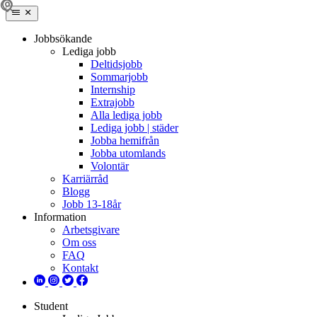
Jobbsökande
Lediga jobb
Deltidsjobb
Sommarjobb
Internship
Extrajobb
Alla lediga jobb
Lediga jobb | städer
Jobba hemifrån
Jobba utomlands
Volontär
Karriärråd
Blogg
Jobb 13-18år
Information
Arbetsgivare
Om oss
FAQ
Kontakt
Student