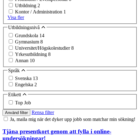
Utbildning
2
Kontor / Administration
1
Visa fler
Utbildningsnivå
Grundskola
14
Gymnasium
8
Universitet/Högskolestudier
8
Yrkesutbildning
8
Annan
10
Språk
Svenska
13
Engelska
2
Etikett
Top Job
Rensa filter
Använd filter
Ja, maila mig när det dyker upp jobb som matchar min sökning!
Tjäna presentkort genom att fylla i online-
undersökningar!