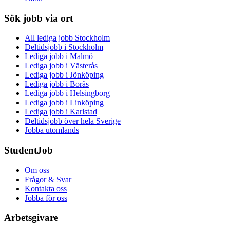
Sök jobb via ort
All lediga jobb Stockholm
Deltidsjobb i Stockholm
Lediga jobb i Malmö
Lediga jobb i Västerås
Lediga jobb i Jönköping
Lediga jobb i Borås
Lediga jobb i Helsingborg
Lediga jobb i Linköping
Lediga jobb i Karlstad
Deltidsjobb över hela Sverige
Jobba utomlands
StudentJob
Om oss
Frågor & Svar
Kontakta oss
Jobba för oss
Arbetsgivare