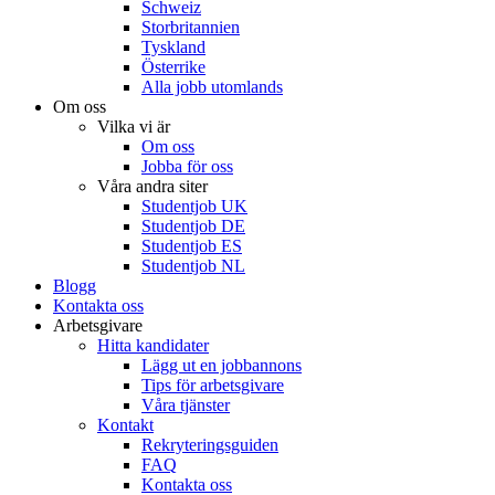
Schweiz
Storbritannien
Tyskland
Österrike
Alla jobb utomlands
Om oss
Vilka vi är
Om oss
Jobba för oss
Våra andra siter
Studentjob UK
Studentjob DE
Studentjob ES
Studentjob NL
Blogg
Kontakta oss
Arbetsgivare
Hitta kandidater
Lägg ut en jobbannons
Tips för arbetsgivare
Våra tjänster
Kontakt
Rekryteringsguiden
FAQ
Kontakta oss