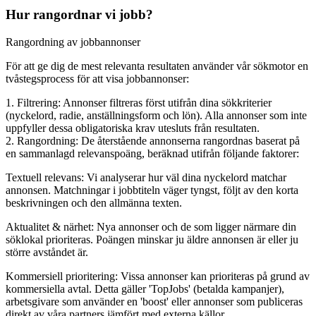
Hur rangordnar vi jobb?
Rangordning av jobbannonser
För att ge dig de mest relevanta resultaten använder vår sökmotor en
tvåstegsprocess för att visa jobbannonser:
1. Filtrering: Annonser filtreras först utifrån dina sökkriterier
(nyckelord, radie, anställningsform och lön). Alla annonser som inte
uppfyller dessa obligatoriska krav utesluts från resultaten.
2. Rangordning: De återstående annonserna rangordnas baserat på
en sammanlagd relevanspoäng, beräknad utifrån följande faktorer:
Textuell relevans: Vi analyserar hur väl dina nyckelord matchar
annonsen. Matchningar i jobbtiteln väger tyngst, följt av den korta
beskrivningen och den allmänna texten.
Aktualitet & närhet: Nya annonser och de som ligger närmare din
söklokal prioriteras. Poängen minskar ju äldre annonsen är eller ju
större avståndet är.
Kommersiell prioritering: Vissa annonser kan prioriteras på grund av
kommersiella avtal. Detta gäller 'TopJobs' (betalda kampanjer),
arbetsgivare som använder en 'boost' eller annonser som publiceras
direkt av våra partners jämfört med externa källor.