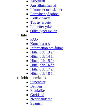
Arbetsrätt
Anställningsavtal
Inkomster och skatter
Förmåner på jobbet
Kollektivavtal
Typ av arbete
Lön efter yrke
Olika typer av lön
Info
FAQ
Kontakta oss
Information om åldrar
Hitta jobb 13 år
Hitta jobb 14 år
Hitta jobb 15 år
Hitta jobb 16 år
Hitta jobb 17 år
Hitta jobb 18 år
Jobba utomlands
Stipendier
Belgien
Frankrike
Grekland
Nederländerna
Spanien