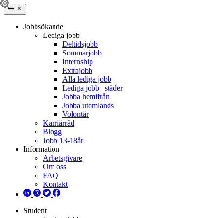
Jobbsökande
Lediga jobb
Deltidsjobb
Sommarjobb
Internship
Extrajobb
Alla lediga jobb
Lediga jobb | städer
Jobba hemifrån
Jobba utomlands
Volontär
Karriärråd
Blogg
Jobb 13-18år
Information
Arbetsgivare
Om oss
FAQ
Kontakt
Student