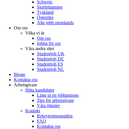
Schweiz
Storbritannien
Tyskland
Österrike
Alla jobb utomlands
Om oss
Vilka vi är
Om oss
Jobba för oss
Våra andra siter
Studentjob UK
Studentjob DE
Studentjob ES
Studentjob NL
Blogg
Kontakta oss
Arbetsgivare
Hitta kandidater
Lägg ut en jobbannons
Tips för arbetsgivare
Våra tjänster
Kontakt
Rekryteringsguiden
FAQ
Kontakta oss