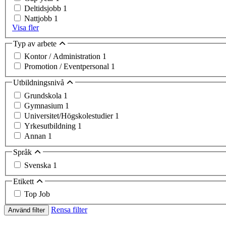
Deltidsjobb
1
Nattjobb
1
Visa fler
Typ av arbete
Kontor / Administration
1
Promotion / Eventpersonal
1
Utbildningsnivå
Grundskola
1
Gymnasium
1
Universitet/Högskolestudier
1
Yrkesutbildning
1
Annan
1
Språk
Svenska
1
Etikett
Top Job
Rensa filter
Använd filter