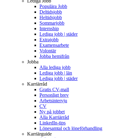
Lediga Jobb
Populära Jobb
Deltidsjobb
Heltidsjobb
Sommarjobb
Internship
Lediga jobb | städer
Extrajobb
Examensarbete
Volontär
Jobba hemifrån
Jobba
Alla lediga jobb
Lediga jobb | län
Lediga jobb | städer
Karriärråd
Gratis CV-mall
Personligt brev
Arbetsintervju
CV
Ny på jobbet
Alla Karriärråd
LinkedIn-tips
Lönesamtal och löneförhandling
Karriärguide