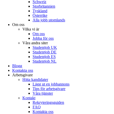
Schweiz
Storbritannien
Tyskland
Österrike
Alla jobb utomlands
Om oss
Vilka vi är
Om oss
Jobba för oss
Våra andra siter
Studentjob UK
Studentjob DE
Studentjob ES
Studentjob NL
Blogg
Kontakta oss
Arbetsgivare
Hitta kandidater
Lägg ut en jobbannons
Tips för arbetsgivare
Våra tjänster
Kontakt
Rekryteringsguiden
FAQ
Kontakta oss