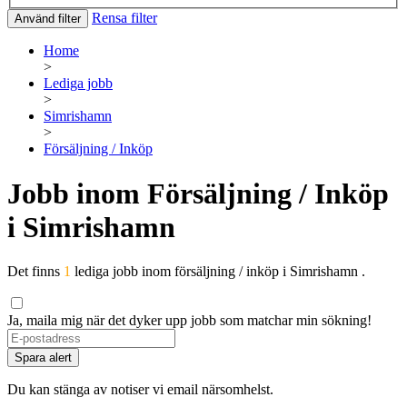
Rensa filter
Använd filter
Home
>
Lediga jobb
>
Simrishamn
>
Försäljning / Inköp
Jobb inom Försäljning / Inköp
i Simrishamn
Det finns
1
lediga jobb inom försäljning / inköp i Simrishamn .
Ja, maila mig när det dyker upp jobb som matchar min sökning!
If
you
Spara alert
are
a
Du kan stänga av notiser vi email närsomhelst.
human,