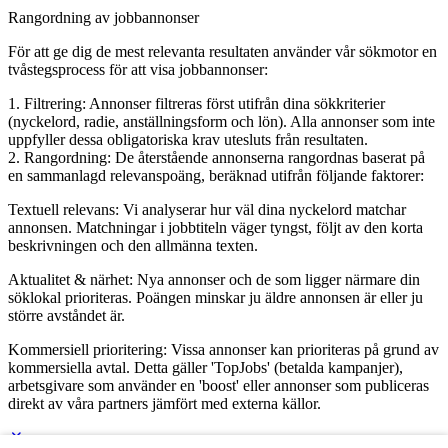
Rangordning av jobbannonser
För att ge dig de mest relevanta resultaten använder vår sökmotor en
tvåstegsprocess för att visa jobbannonser:
1. Filtrering: Annonser filtreras först utifrån dina sökkriterier
(nyckelord, radie, anställningsform och lön). Alla annonser som inte
uppfyller dessa obligatoriska krav utesluts från resultaten.
2. Rangordning: De återstående annonserna rangordnas baserat på
en sammanlagd relevanspoäng, beräknad utifrån följande faktorer:
Textuell relevans: Vi analyserar hur väl dina nyckelord matchar
annonsen. Matchningar i jobbtiteln väger tyngst, följt av den korta
beskrivningen och den allmänna texten.
Aktualitet & närhet: Nya annonser och de som ligger närmare din
söklokal prioriteras. Poängen minskar ju äldre annonsen är eller ju
större avståndet är.
Kommersiell prioritering: Vissa annonser kan prioriteras på grund av
kommersiella avtal. Detta gäller 'TopJobs' (betalda kampanjer),
arbetsgivare som använder en 'boost' eller annonser som publiceras
direkt av våra partners jämfört med externa källor.