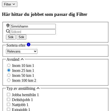
ignore
Filter
this
field
Här hittar du jobbet som passar dig
Filter
Sök
Sök
Sortera efter
Avstånd
Inom 10 km
1
Inom 25 km
1
Inom 50 km
1
Inom 100 km
2
Typ av anställning
Jobba hemifrån
1
Deltidsjobb
1
Nattjobb
1
Extrajobb
1