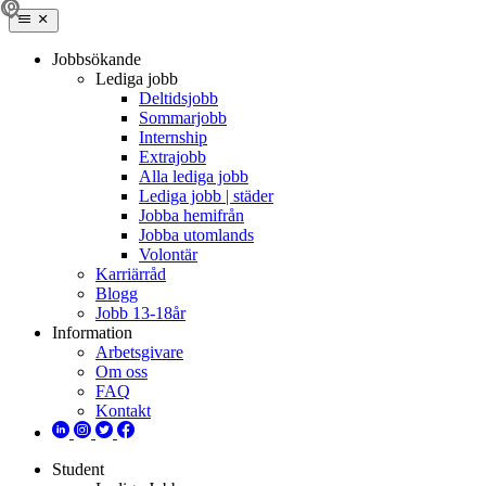
Jobbsökande
Lediga jobb
Deltidsjobb
Sommarjobb
Internship
Extrajobb
Alla lediga jobb
Lediga jobb | städer
Jobba hemifrån
Jobba utomlands
Volontär
Karriärråd
Blogg
Jobb 13-18år
Information
Arbetsgivare
Om oss
FAQ
Kontakt
Student