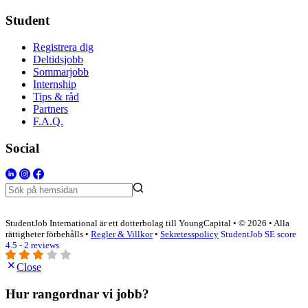
Student
Registrera dig
Deltidsjobb
Sommarjobb
Internship
Tips & råd
Partners
F.A.Q.
Social
StudentJob International är ett dotterbolag till YoungCapital • © 2026 • Alla
rättigheter förbehålls •
Regler & Villkor
•
Sekretesspolicy
StudentJob SE score
4.5 - 2 reviews
Close
Hur rangordnar vi jobb?