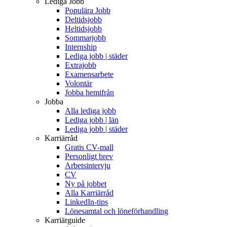
Lediga Jobb
Populära Jobb
Deltidsjobb
Heltidsjobb
Sommarjobb
Internship
Lediga jobb | städer
Extrajobb
Examensarbete
Volontär
Jobba hemifrån
Jobba
Alla lediga jobb
Lediga jobb | län
Lediga jobb | städer
Karriärråd
Gratis CV-mall
Personligt brev
Arbetsintervju
CV
Ny på jobbet
Alla Karriärråd
LinkedIn-tips
Lönesamtal och löneförhandling
Karriärguide