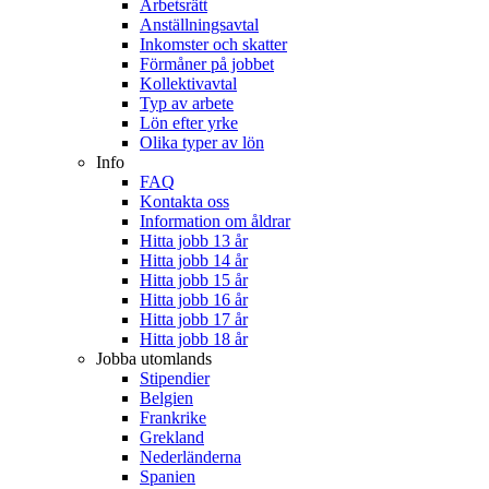
Arbetsrätt
Anställningsavtal
Inkomster och skatter
Förmåner på jobbet
Kollektivavtal
Typ av arbete
Lön efter yrke
Olika typer av lön
Info
FAQ
Kontakta oss
Information om åldrar
Hitta jobb 13 år
Hitta jobb 14 år
Hitta jobb 15 år
Hitta jobb 16 år
Hitta jobb 17 år
Hitta jobb 18 år
Jobba utomlands
Stipendier
Belgien
Frankrike
Grekland
Nederländerna
Spanien