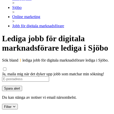
>
Sjöbo
>
Online marketing
>
Jobb för digitala marknadsförare
Lediga jobb för digitala
marknadsförare lediga i Sjöbo
Sök bland
1
lediga jobb för digitala marknadsförare lediga i Sjöbo.
Ja, maila mig när det dyker upp jobb som matchar min sökning!
If
you
are
Spara alert
a
human,
Du kan stänga av notiser vi email närsomhelst.
ignore
this
Filter
field