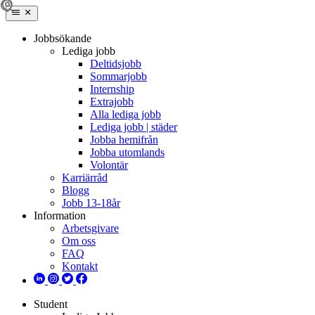
Jobbsökande
Lediga jobb
Deltidsjobb
Sommarjobb
Internship
Extrajobb
Alla lediga jobb
Lediga jobb | städer
Jobba hemifrån
Jobba utomlands
Volontär
Karriärråd
Blogg
Jobb 13-18år
Information
Arbetsgivare
Om oss
FAQ
Kontakt
Student