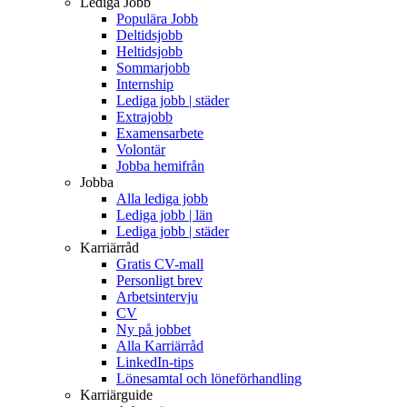
Lediga Jobb
Populära Jobb
Deltidsjobb
Heltidsjobb
Sommarjobb
Internship
Lediga jobb | städer
Extrajobb
Examensarbete
Volontär
Jobba hemifrån
Jobba
Alla lediga jobb
Lediga jobb | län
Lediga jobb | städer
Karriärråd
Gratis CV-mall
Personligt brev
Arbetsintervju
CV
Ny på jobbet
Alla Karriärråd
LinkedIn-tips
Lönesamtal och löneförhandling
Karriärguide