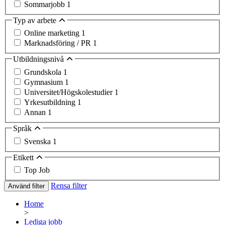
Sommarjobb
1
Typ av arbete
Online marketing
1
Marknadsföring / PR
1
Utbildningsnivå
Grundskola
1
Gymnasium
1
Universitet/Högskolestudier
1
Yrkesutbildning
1
Annan
1
Språk
Svenska
1
Etikett
Top Job
Rensa filter
Använd filter
Home
>
Lediga jobb