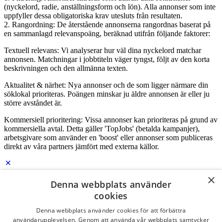
(nyckelord, radie, anställningsform och lön). Alla annonser som inte
uppfyller dessa obligatoriska krav utesluts från resultaten.
2. Rangordning: De återstående annonserna rangordnas baserat på
en sammanlagd relevanspoäng, beräknad utifrån följande faktorer:
Textuell relevans: Vi analyserar hur väl dina nyckelord matchar
annonsen. Matchningar i jobbtiteln väger tyngst, följt av den korta
beskrivningen och den allmänna texten.
Aktualitet & närhet: Nya annonser och de som ligger närmare din
söklokal prioriteras. Poängen minskar ju äldre annonsen är eller ju
större avståndet är.
Kommersiell prioritering: Vissa annonser kan prioriteras på grund av
kommersiella avtal. Detta gäller 'TopJobs' (betalda kampanjer),
arbetsgivare som använder en 'boost' eller annonser som publiceras
direkt av våra partners jämfört med externa källor.
×
Denna webbplats använder
Logga in som företag
cookies
E-post
*
Denna webbplats använder cookies för att förbättra
användarupplevelsen. Genom att använda vår webbplats samtycker