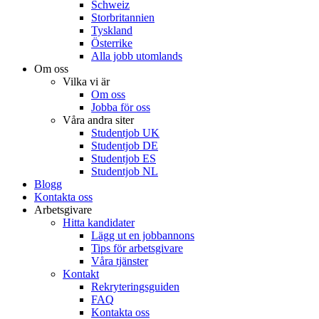
Schweiz
Storbritannien
Tyskland
Österrike
Alla jobb utomlands
Om oss
Vilka vi är
Om oss
Jobba för oss
Våra andra siter
Studentjob UK
Studentjob DE
Studentjob ES
Studentjob NL
Blogg
Kontakta oss
Arbetsgivare
Hitta kandidater
Lägg ut en jobbannons
Tips för arbetsgivare
Våra tjänster
Kontakt
Rekryteringsguiden
FAQ
Kontakta oss