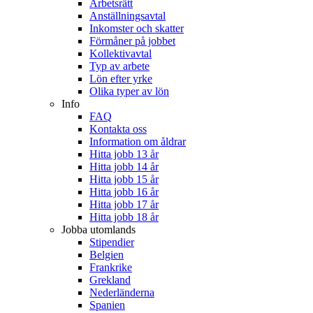
Arbetsrätt
Anställningsavtal
Inkomster och skatter
Förmåner på jobbet
Kollektivavtal
Typ av arbete
Lön efter yrke
Olika typer av lön
Info
FAQ
Kontakta oss
Information om åldrar
Hitta jobb 13 år
Hitta jobb 14 år
Hitta jobb 15 år
Hitta jobb 16 år
Hitta jobb 17 år
Hitta jobb 18 år
Jobba utomlands
Stipendier
Belgien
Frankrike
Grekland
Nederländerna
Spanien