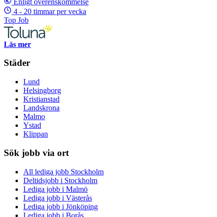
Enligt överenskommelse
4 - 20 timmar per vecka
Top Job
Läs mer
Städer
Lund
Helsingborg
Kristianstad
Landskrona
Malmo
Ystad
Klippan
Sök jobb via ort
All lediga jobb Stockholm
Deltidsjobb i Stockholm
Lediga jobb i Malmö
Lediga jobb i Västerås
Lediga jobb i Jönköping
Lediga jobb i Borås