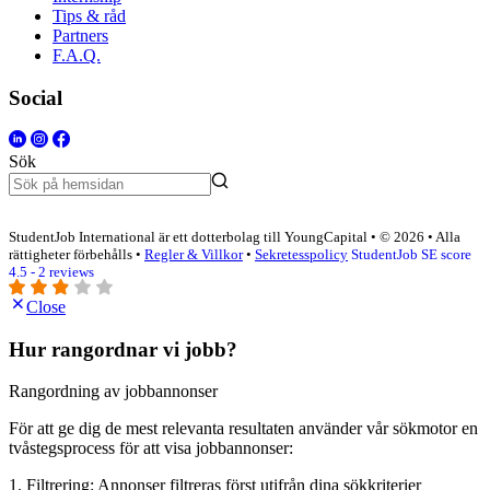
Tips & råd
Partners
F.A.Q.
Social
Sök
StudentJob International är ett dotterbolag till YoungCapital • © 2026 • Alla
rättigheter förbehålls •
Regler & Villkor
•
Sekretesspolicy
StudentJob SE score
4.5 - 2 reviews
Close
Hur rangordnar vi jobb?
Rangordning av jobbannonser
För att ge dig de mest relevanta resultaten använder vår sökmotor en
tvåstegsprocess för att visa jobbannonser:
1. Filtrering: Annonser filtreras först utifrån dina sökkriterier