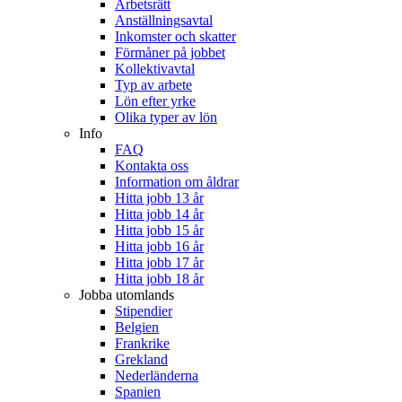
Arbetsrätt
Anställningsavtal
Inkomster och skatter
Förmåner på jobbet
Kollektivavtal
Typ av arbete
Lön efter yrke
Olika typer av lön
Info
FAQ
Kontakta oss
Information om åldrar
Hitta jobb 13 år
Hitta jobb 14 år
Hitta jobb 15 år
Hitta jobb 16 år
Hitta jobb 17 år
Hitta jobb 18 år
Jobba utomlands
Stipendier
Belgien
Frankrike
Grekland
Nederländerna
Spanien