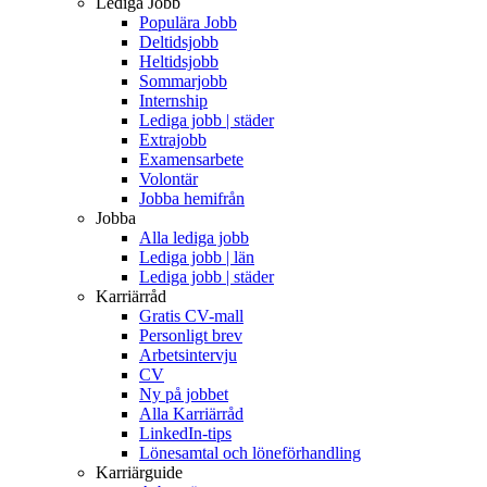
Lediga Jobb
Populära Jobb
Deltidsjobb
Heltidsjobb
Sommarjobb
Internship
Lediga jobb | städer
Extrajobb
Examensarbete
Volontär
Jobba hemifrån
Jobba
Alla lediga jobb
Lediga jobb | län
Lediga jobb | städer
Karriärråd
Gratis CV-mall
Personligt brev
Arbetsintervju
CV
Ny på jobbet
Alla Karriärråd
LinkedIn-tips
Lönesamtal och löneförhandling
Karriärguide