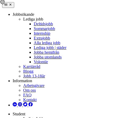
Jobbsökande
Lediga jobb
Deltidsjobb
Sommarjobb
Internship
Extrajobb
Alla lediga jobb
Lediga jobb | städer
Jobba hemifrån
Jobba utomlands
Volontär
Karriärråd
Blogg
Jobb 13-18år
Information
Arbetsgivare
Om oss
FAQ
Kontakt
Student