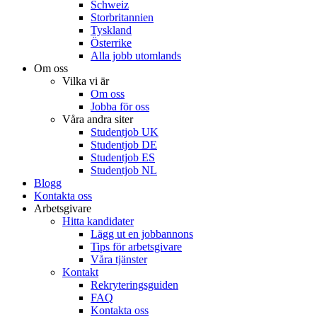
Schweiz
Storbritannien
Tyskland
Österrike
Alla jobb utomlands
Om oss
Vilka vi är
Om oss
Jobba för oss
Våra andra siter
Studentjob UK
Studentjob DE
Studentjob ES
Studentjob NL
Blogg
Kontakta oss
Arbetsgivare
Hitta kandidater
Lägg ut en jobbannons
Tips för arbetsgivare
Våra tjänster
Kontakt
Rekryteringsguiden
FAQ
Kontakta oss