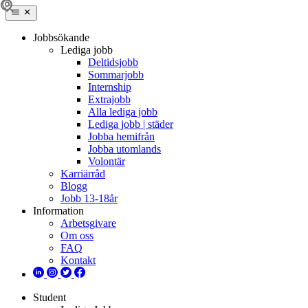
Jobbsökande
Lediga jobb
Deltidsjobb
Sommarjobb
Internship
Extrajobb
Alla lediga jobb
Lediga jobb | städer
Jobba hemifrån
Jobba utomlands
Volontär
Karriärråd
Blogg
Jobb 13-18år
Information
Arbetsgivare
Om oss
FAQ
Kontakt
Student