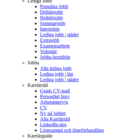
Lediga Jobb
Populära Jobb
Deltidsjobb
Heltidsjobb
Sommarjobb
Internship
Lediga jobb | städer
Extrajobb
Examensarbete
Volontär
Jobba hemifrån
Jobba
Alla lediga jobb
Lediga jobb | län
Lediga jobb | städer
Karriärråd
Gratis CV-mall
Personligt brev
Arbetsintervju
CV
Ny på jobbet
Alla Karriärråd
LinkedIn-tips
Lönesamtal och löneförhandling
Karriärguide