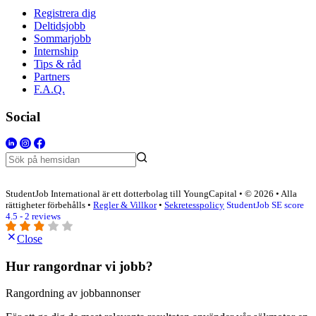
Registrera dig
Deltidsjobb
Sommarjobb
Internship
Tips & råd
Partners
F.A.Q.
Social
StudentJob International är ett dotterbolag till YoungCapital • © 2026 • Alla
rättigheter förbehålls •
Regler & Villkor
•
Sekretesspolicy
StudentJob SE score
4.5 - 2 reviews
Close
Hur rangordnar vi jobb?
Rangordning av jobbannonser