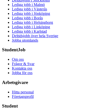
Deltidsjobb i Stockholm
Lediga jobb i Malmö
Lediga jobb i Västerås
Lediga jobb i Jönköping
Lediga jobb i Borås
Lediga jobb i Helsingborg
Lediga jobb i Linköping
Lediga jobb i Karlstad
Deltidsjobb över hela Sverige
Jobba utomlands
StudentJob
Om oss
Frågor & Svar
Kontakta oss
Jobba för oss
Arbetsgivare
Hitta personal
Företagsprofil
Student