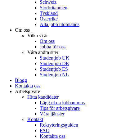
Schweiz
Storbritannien
Tyskland
Österrike
Alla jobb utomlands
Om oss
Vilka vi är
Om oss
Jobba för oss
Våra andra siter
Studentjob UK
Studentjob DE
Studentjob ES
Studentjob NL
Blogg
Kontakta oss
Arbetsgivare
Hitta kandidater
Lägg ut en jobbannons
Tips för arbetsgivare
Våra tjänster
Kontakt
Rekryteringsguiden
FAQ
Kontakta oss