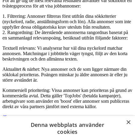
För att ge dig de mest relevanta resultaten använder vår sökmotor en
tvåstegsprocess för att visa jobbannonser:
1. Filtrering: Annonser filtreras först utifrån dina sökkriterier
(nyckelord, radie, anställningsform och lön). Alla annonser som inte
uppfyller dessa obligatoriska krav utesluts från resultaten.
2. Rangordning: De återstående annonserna rangordnas baserat på
en sammanlagd relevanspoäng, beräknad utifrån följande faktorer:
Textuell relevans: Vi analyserar hur väl dina nyckelord matchar
annonsen. Matchningar i jobbtiteln väger tyngst, följt av den korta
beskrivningen och den allmänna texten.
Aktualitet & närhet: Nya annonser och de som ligger närmare din
söklokal prioriteras. Poängen minskar ju äldre annonsen är eller ju
större avståndet är.
Kommersiell prioritering: Vissa annonser kan prioriteras på grund av
kommersiella avtal. Detta gäller 'TopJobs' (betalda kampanjer),
arbetsgivare som använder en 'boost' eller annonser som publiceras
direkt av våra partners jämfört med externa källor.
×
Denna webbplats använder
Logga in som företag
cookies