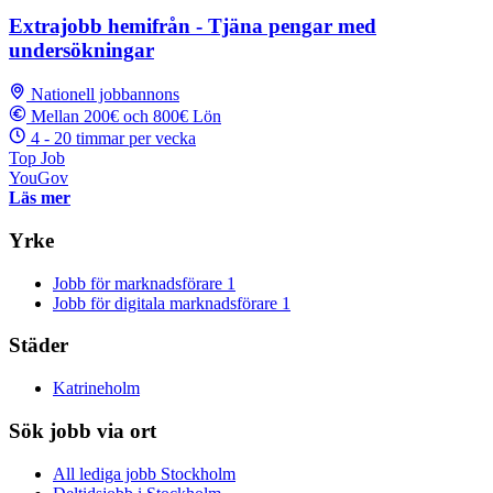
Extrajobb hemifrån - Tjäna pengar med
undersökningar
Nationell jobbannons
Mellan 200€ och 800€ Lön
4 - 20 timmar per vecka
Top Job
YouGov
Läs mer
Yrke
Jobb för marknadsförare
1
Jobb för digitala marknadsförare
1
Städer
Katrineholm
Sök jobb via ort
All lediga jobb Stockholm