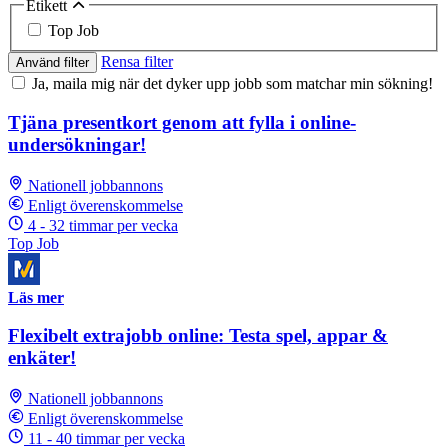
Etikett
Top Job
Rensa filter
Använd filter
Ja, maila mig när det dyker upp jobb som matchar min sökning!
Tjäna presentkort genom att fylla i online-
undersökningar!
Nationell jobbannons
Enligt överenskommelse
4 - 32 timmar per vecka
Top Job
Läs mer
Flexibelt extrajobb online: Testa spel, appar &
enkäter!
Nationell jobbannons
Enligt överenskommelse
11 - 40 timmar per vecka