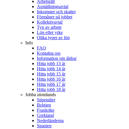
Arbetsrätt
Anställningsavtal
Inkomster och skatter
Förmåner på jobbet
Kollektivavtal
Typ av arbete
Lön efter yrke
Olika typer av lön
Info
FAQ
Kontakta oss
Information om åldrar
Hitta jobb 13 år
Hitta jobb 14 år
Hitta jobb 15 år
Hitta jobb 16 år
Hitta jobb 17 år
Hitta jobb 18 år
Jobba utomlands
Stipendier
Belgien
Frankrike
Grekland
Nederländerna
Spanien