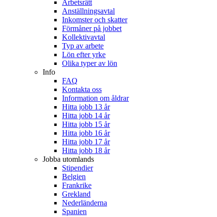
Arbetsrätt
Anställningsavtal
Inkomster och skatter
Förmåner på jobbet
Kollektivavtal
Typ av arbete
Lön efter yrke
Olika typer av lön
Info
FAQ
Kontakta oss
Information om åldrar
Hitta jobb 13 år
Hitta jobb 14 år
Hitta jobb 15 år
Hitta jobb 16 år
Hitta jobb 17 år
Hitta jobb 18 år
Jobba utomlands
Stipendier
Belgien
Frankrike
Grekland
Nederländerna
Spanien