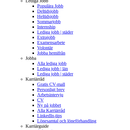
Lediga Jobb
Populära Jobb
Deltidsjobb
Heltidsjobb
Sommarjobb
Internship
Lediga jobb | städer
Extrajobb
Examensarbete
Volontär
Jobba hemifrån
Jobba
Alla lediga jobb
Lediga jobb | län
Lediga jobb | städer
Karriärråd
Gratis CV-mall
Personligt brev
Arbetsintervju
CV
Ny på jobbet
Alla Karriärråd
LinkedIn-tips
Lönesamtal och löneförhandling
Karriärguide