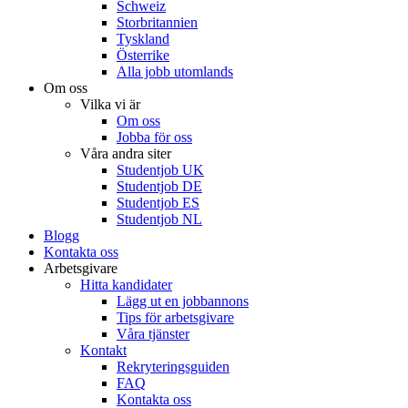
Schweiz
Storbritannien
Tyskland
Österrike
Alla jobb utomlands
Om oss
Vilka vi är
Om oss
Jobba för oss
Våra andra siter
Studentjob UK
Studentjob DE
Studentjob ES
Studentjob NL
Blogg
Kontakta oss
Arbetsgivare
Hitta kandidater
Lägg ut en jobbannons
Tips för arbetsgivare
Våra tjänster
Kontakt
Rekryteringsguiden
FAQ
Kontakta oss