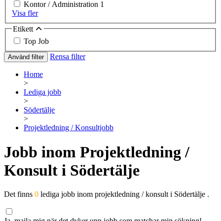
Kontor / Administration
1
Visa fler
Etikett
Top Job
Rensa filter
Använd filter
Home
>
Lediga jobb
>
Södertälje
>
Projektledning / Konsultjobb
Jobb inom Projektledning /
Konsult i Södertälje
Det finns
0
lediga jobb inom projektledning / konsult i Södertälje .
Ja, maila mig när det dyker upp jobb som matchar min sökning!