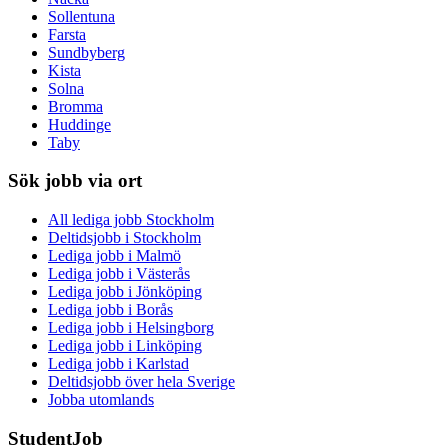
Sollentuna
Farsta
Sundbyberg
Kista
Solna
Bromma
Huddinge
Taby
Sök jobb via ort
All lediga jobb Stockholm
Deltidsjobb i Stockholm
Lediga jobb i Malmö
Lediga jobb i Västerås
Lediga jobb i Jönköping
Lediga jobb i Borås
Lediga jobb i Helsingborg
Lediga jobb i Linköping
Lediga jobb i Karlstad
Deltidsjobb över hela Sverige
Jobba utomlands
StudentJob