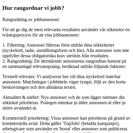
Hur rangordnar vi jobb?
Rangordning av jobbannonser
För att ge dig de mest relevanta resultaten använder vår sökmotor en
tvåstegsprocess för att visa jobbannonser:
1. Filtrering: Annonser filtreras först utifrån dina sökkriterier
(nyckelord, radie, anställningsform och lön). Alla annonser som inte
uppfyller dessa obligatoriska krav utesluts från resultaten.
2. Rangordning: De återstående annonserna rangordnas baserat på
en sammanlagd relevanspoäng, beräknad utifrån följande faktorer:
Textuell relevans: Vi analyserar hur väl dina nyckelord matchar
annonsen. Matchningar i jobbtiteln väger tyngst, följt av den korta
beskrivningen och den allmänna texten.
Aktualitet & närhet: Nya annonser och de som ligger närmare din
söklokal prioriteras. Poängen minskar ju äldre annonsen är eller ju
större avståndet är.
Kommersiell prioritering: Vissa annonser kan prioriteras på grund av
kommersiella avtal. Detta gäller 'TopJobs' (betalda kampanjer),
arbetsgivare som använder en 'boost' eller annonser som publiceras