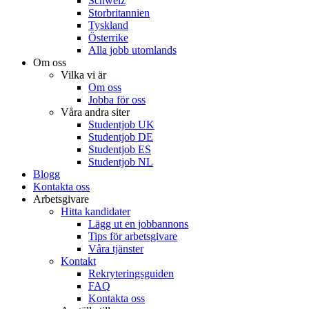
Schweiz
Storbritannien
Tyskland
Österrike
Alla jobb utomlands
Om oss
Vilka vi är
Om oss
Jobba för oss
Våra andra siter
Studentjob UK
Studentjob DE
Studentjob ES
Studentjob NL
Blogg
Kontakta oss
Arbetsgivare
Hitta kandidater
Lägg ut en jobbannons
Tips för arbetsgivare
Våra tjänster
Kontakt
Rekryteringsguiden
FAQ
Kontakta oss