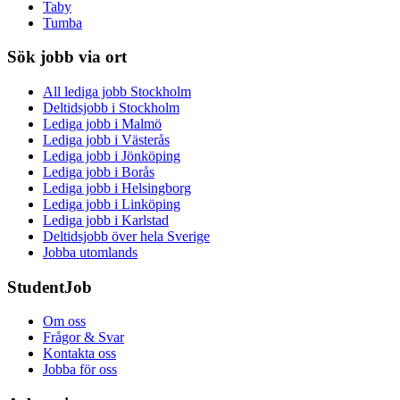
Taby
Tumba
Sök jobb via ort
All lediga jobb Stockholm
Deltidsjobb i Stockholm
Lediga jobb i Malmö
Lediga jobb i Västerås
Lediga jobb i Jönköping
Lediga jobb i Borås
Lediga jobb i Helsingborg
Lediga jobb i Linköping
Lediga jobb i Karlstad
Deltidsjobb över hela Sverige
Jobba utomlands
StudentJob
Om oss
Frågor & Svar
Kontakta oss
Jobba för oss