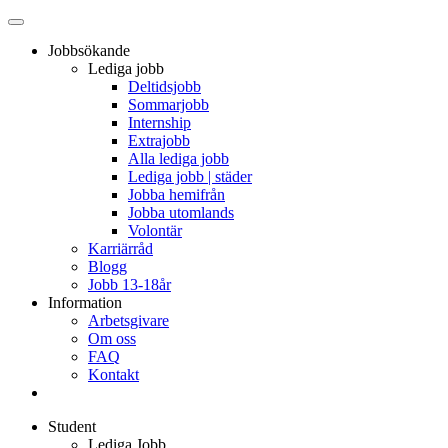
Jobbsökande
Lediga jobb
Deltidsjobb
Sommarjobb
Internship
Extrajobb
Alla lediga jobb
Lediga jobb | städer
Jobba hemifrån
Jobba utomlands
Volontär
Karriärråd
Blogg
Jobb 13-18år
Information
Arbetsgivare
Om oss
FAQ
Kontakt
Student
Lediga Jobb