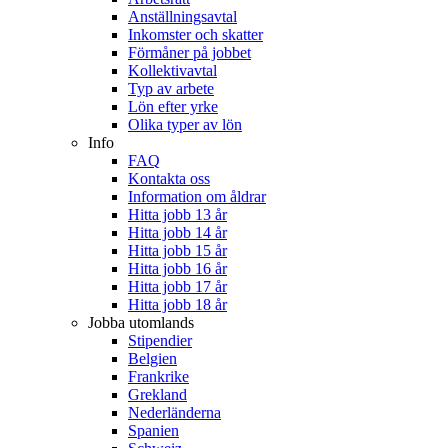
Anställningsavtal
Inkomster och skatter
Förmåner på jobbet
Kollektivavtal
Typ av arbete
Lön efter yrke
Olika typer av lön
Info
FAQ
Kontakta oss
Information om åldrar
Hitta jobb 13 år
Hitta jobb 14 år
Hitta jobb 15 år
Hitta jobb 16 år
Hitta jobb 17 år
Hitta jobb 18 år
Jobba utomlands
Stipendier
Belgien
Frankrike
Grekland
Nederländerna
Spanien