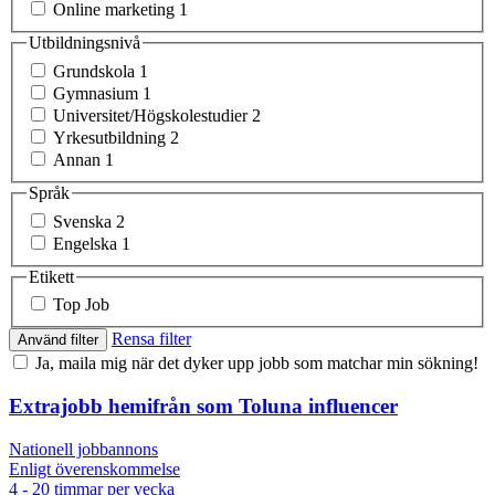
Online marketing
1
Utbildningsnivå
Grundskola
1
Gymnasium
1
Universitet/Högskolestudier
2
Yrkesutbildning
2
Annan
1
Språk
Svenska
2
Engelska
1
Etikett
Top Job
Rensa filter
Använd filter
Ja, maila mig när det dyker upp jobb som matchar min sökning!
Extrajobb hemifrån som Toluna influencer
Nationell jobbannons
Enligt överenskommelse
4 - 20 timmar per vecka