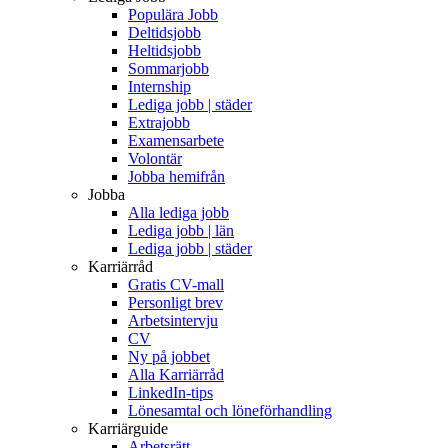
Populära Jobb
Deltidsjobb
Heltidsjobb
Sommarjobb
Internship
Lediga jobb | städer
Extrajobb
Examensarbete
Volontär
Jobba hemifrån
Jobba
Alla lediga jobb
Lediga jobb | län
Lediga jobb | städer
Karriärråd
Gratis CV-mall
Personligt brev
Arbetsintervju
CV
Ny på jobbet
Alla Karriärråd
LinkedIn-tips
Lönesamtal och löneförhandling
Karriärguide
Arbetsrätt