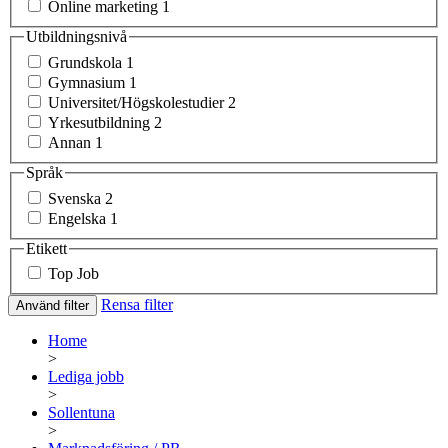
Online marketing
1
Utbildningsnivå
Grundskola
1
Gymnasium
1
Universitet/Högskolestudier
2
Yrkesutbildning
2
Annan
1
Språk
Svenska
2
Engelska
1
Etikett
Top Job
Rensa filter
Använd filter
Home
>
Lediga jobb
>
Sollentuna
>