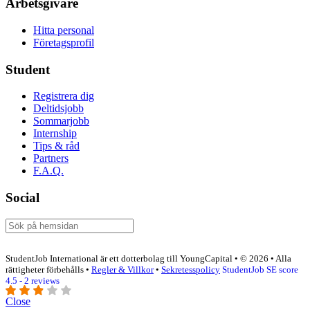
Arbetsgivare
Hitta personal
Företagsprofil
Student
Registrera dig
Deltidsjobb
Sommarjobb
Internship
Tips & råd
Partners
F.A.Q.
Social
StudentJob International är ett dotterbolag till YoungCapital • © 2026 • Alla
rättigheter förbehålls •
Regler & Villkor
•
Sekretesspolicy
StudentJob SE score
4.5 - 2 reviews
Close