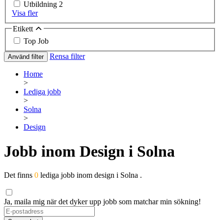
Utbildning
2
Visa fler
Etikett
Top Job
Rensa filter
Använd filter
Home
>
Lediga jobb
>
Solna
>
Design
Jobb inom Design i Solna
Det finns
0
lediga jobb inom design i Solna .
Ja, maila mig när det dyker upp jobb som matchar min sökning!
If
you