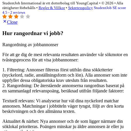
StudentJob International är ett dotterbolag till YoungCapital • © 2026 • Alla
rättigheter förbehålls •
Regler & Villkor
•
Sekretesspolicy
StudentJob SE score
4.5 - 2 reviews
Close
Hur rangordnar vi jobb?
Rangordning av jobbannonser
För att ge dig de mest relevanta resultaten använder vår sökmotor en
tvåstegsprocess för att visa jobbannonser:
1. Filtrering: Annonser filtreras först utifrån dina sökkriterier
(nyckelord, radie, anställningsform och lön). Alla annonser som inte
uppfyller dessa obligatoriska krav utesluts från resultaten.
2. Rangordning: De återstående annonserna rangordnas baserat på
en sammanlagd relevanspoäng, beräknad utifrån följande faktorer:
Textuell relevans: Vi analyserar hur väl dina nyckelord matchar
annonsen. Matchningar i jobbtiteln väger tyngst, följt av den korta
beskrivningen och den allmänna texten.
Aktualitet & närhet: Nya annonser och de som ligger närmare din
söklokal prioriteras. Poängen minskar ju äldre annonsen är eller ju