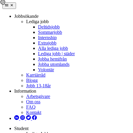
Jobbsökande
Lediga jobb
Deltidsjobb
Sommarjobb
Internship
Extrajobb
Alla lediga jobb
Lediga jobb | städer
Jobba hemifrån
Jobba utomlands
Volontär
Karriärråd
Blogg
Jobb 13-18år
Information
Arbetsgivare
Om oss
FAQ
Kontakt
Student