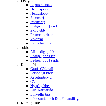
Lediga Jobb
Populära Jobb
Deltidsjobb
Heltidsjobb
Sommarjobb
Internship
Lediga jobb | städer
Extrajobb
Examensarbete
Volontär
Jobba hemifrån
Jobba
Alla lediga jobb
Lediga jobb | län
Lediga jobb | städer
Karriärråd
Gratis CV-mall
Personligt brev
Arbetsintervju
CV
Ny på jobbet
Alla Karriärråd
LinkedIn-tips
Lönesamtal och löneförhandling
Karriärguide