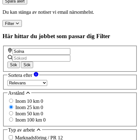
Spara alert
are
a
Du kan stänga av notiser vi email närsomhelst.
human,
ignore
Filter
this
field
Här hittar du jobbet som passar dig
Filter
Sök
Sök
Sortera efter
Avstånd
Inom 10 km
0
Inom 25 km
0
Inom 50 km
0
Inom 100 km
0
Typ av arbete
Marknadsföring / PR
12