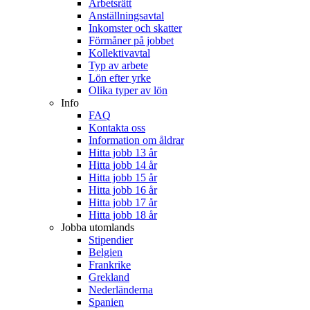
Arbetsrätt
Anställningsavtal
Inkomster och skatter
Förmåner på jobbet
Kollektivavtal
Typ av arbete
Lön efter yrke
Olika typer av lön
Info
FAQ
Kontakta oss
Information om åldrar
Hitta jobb 13 år
Hitta jobb 14 år
Hitta jobb 15 år
Hitta jobb 16 år
Hitta jobb 17 år
Hitta jobb 18 år
Jobba utomlands
Stipendier
Belgien
Frankrike
Grekland
Nederländerna
Spanien