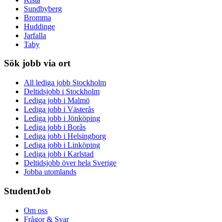
Sundbyberg
Bromma
Huddinge
Jarfalla
Taby
Sök jobb via ort
All lediga jobb Stockholm
Deltidsjobb i Stockholm
Lediga jobb i Malmö
Lediga jobb i Västerås
Lediga jobb i Jönköping
Lediga jobb i Borås
Lediga jobb i Helsingborg
Lediga jobb i Linköping
Lediga jobb i Karlstad
Deltidsjobb över hela Sverige
Jobba utomlands
StudentJob
Om oss
Frågor & Svar