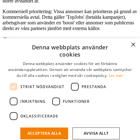
större avståndet är.
Kommersiell prioritering: Vissa annonser kan prioriteras på grund av
kommersiella avtal. Detta gäller 'TopJobs' (betalda kampanjer),
arbetsgivare som använder en 'boost' eller annonser som publiceras
direkt av våra partners jämfört med externa källor.
×
Denna webbplats använder
Logga in som företag
cookies
Denna webbplats använder cookies för att förbättra
E-post
*
användarupplevelsen. Genom att använda vår webbplats samtycker
du till alla cookies i enlighet med vår cookiepolicy.
Läs mer
Lösenord
STRIKT NÖDVÄNDIGT
PRESTANDA
kom ihåg mig
glömt ditt lösenord?
logga in
INRIKTNING
FUNKTIONER
Kostnadsfri företagsprofil
OKLASSIFICERADE
Om du har företagskonto hos StudentJob SE, kan du enkelt logga in
och söka efter passande kandidater till ditt företag.
ACCEPTERA ALLA
AVVISA ALLT