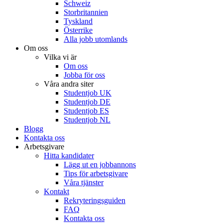
Schweiz
Storbritannien
Tyskland
Österrike
Alla jobb utomlands
Om oss
Vilka vi är
Om oss
Jobba för oss
Våra andra siter
Studentjob UK
Studentjob DE
Studentjob ES
Studentjob NL
Blogg
Kontakta oss
Arbetsgivare
Hitta kandidater
Lägg ut en jobbannons
Tips för arbetsgivare
Våra tjänster
Kontakt
Rekryteringsguiden
FAQ
Kontakta oss