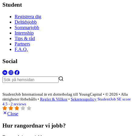
Student
Registrera dig
Deltidsjobb
Sommarjobb
Internship
Tips & råd
Partners
F.A.Q.
Social
StudentJob International är ett dotterbolag till YoungCapital • © 2026 • Alla
rättigheter förbehålls •
Regler & Villkor
•
Sekretesspolicy
StudentJob SE score
4.5 - 2 reviews
Close
Hur rangordnar vi jobb?