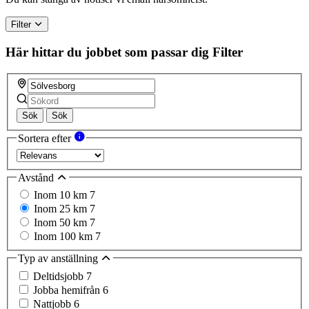
human,
ignore
Filter
this
field
Här hittar du jobbet som passar dig
Filter
Sök
Sök
Sortera efter
Avstånd
Inom 10 km
7
Inom 25 km
7
Inom 50 km
7
Inom 100 km
7
Typ av anställning
Deltidsjobb
7
Jobba hemifrån
6
Nattjobb
6