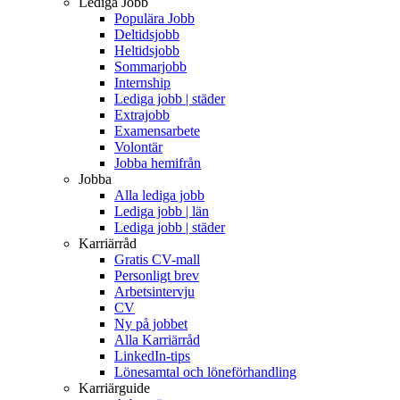
Lediga Jobb
Populära Jobb
Deltidsjobb
Heltidsjobb
Sommarjobb
Internship
Lediga jobb | städer
Extrajobb
Examensarbete
Volontär
Jobba hemifrån
Jobba
Alla lediga jobb
Lediga jobb | län
Lediga jobb | städer
Karriärråd
Gratis CV-mall
Personligt brev
Arbetsintervju
CV
Ny på jobbet
Alla Karriärråd
LinkedIn-tips
Lönesamtal och löneförhandling
Karriärguide