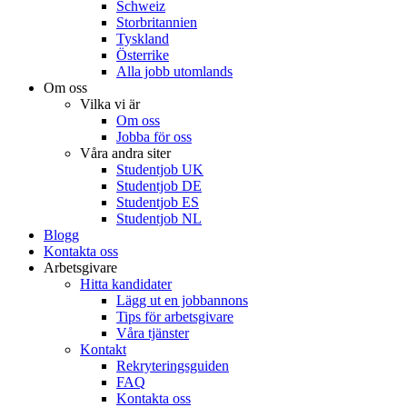
Schweiz
Storbritannien
Tyskland
Österrike
Alla jobb utomlands
Om oss
Vilka vi är
Om oss
Jobba för oss
Våra andra siter
Studentjob UK
Studentjob DE
Studentjob ES
Studentjob NL
Blogg
Kontakta oss
Arbetsgivare
Hitta kandidater
Lägg ut en jobbannons
Tips för arbetsgivare
Våra tjänster
Kontakt
Rekryteringsguiden
FAQ
Kontakta oss