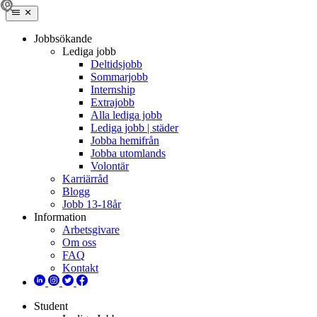
Jobbsökande
Lediga jobb
Deltidsjobb
Sommarjobb
Internship
Extrajobb
Alla lediga jobb
Lediga jobb | städer
Jobba hemifrån
Jobba utomlands
Volontär
Karriärråd
Blogg
Jobb 13-18år
Information
Arbetsgivare
Om oss
FAQ
Kontakt
Student