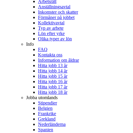
Arbetsrätt
Anställningsavtal
Inkomster och skatter
Förmåner på jobbet
Kollektivavtal
Typ av arbete
Lön efter yrke
Olika typer av lön
Info
FAQ
Kontakta oss
Information om åldrar
Hitta jobb 13 år
Hitta jobb 14 år
Hitta jobb 15 år
Hitta jobb 16 år
Hitta jobb 17 år
Hitta jobb 18 år
Jobba utomlands
Stipendier
Belgien
Frankrike
Grekland
Nederländerna
Spanien