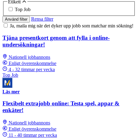
Etikett
Top Job
Rensa filter
Använd filter
Ja, maila mig när det dyker upp jobb som matchar min sökning!
Tjäna presentkort genom att fylla i online-
undersökningar!
Nationell jobbannons
Enligt överenskommelse
4 - 32 timmar per vecka
Top Job
Läs mer
Flexibelt extrajobb online: Testa spel, appar &
enkäter!
Nationell jobbannons
Enligt överenskommelse
11 - 40 timmar per vecka