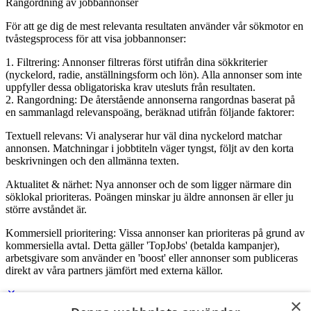
Rangordning av jobbannonser
För att ge dig de mest relevanta resultaten använder vår sökmotor en
tvåstegsprocess för att visa jobbannonser:
1. Filtrering: Annonser filtreras först utifrån dina sökkriterier
(nyckelord, radie, anställningsform och lön). Alla annonser som inte
uppfyller dessa obligatoriska krav utesluts från resultaten.
2. Rangordning: De återstående annonserna rangordnas baserat på
en sammanlagd relevanspoäng, beräknad utifrån följande faktorer:
Textuell relevans: Vi analyserar hur väl dina nyckelord matchar
annonsen. Matchningar i jobbtiteln väger tyngst, följt av den korta
beskrivningen och den allmänna texten.
Aktualitet & närhet: Nya annonser och de som ligger närmare din
söklokal prioriteras. Poängen minskar ju äldre annonsen är eller ju
större avståndet är.
Kommersiell prioritering: Vissa annonser kan prioriteras på grund av
kommersiella avtal. Detta gäller 'TopJobs' (betalda kampanjer),
arbetsgivare som använder en 'boost' eller annonser som publiceras
direkt av våra partners jämfört med externa källor.
×