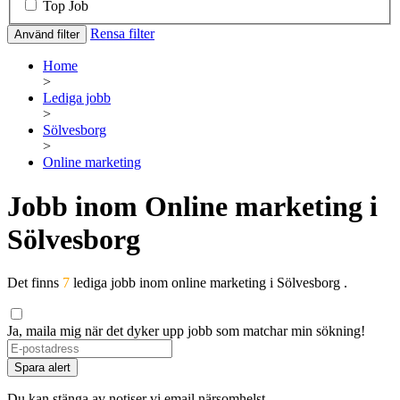
Top Job
Rensa filter
Använd filter
Home
>
Lediga jobb
>
Sölvesborg
>
Online marketing
Jobb inom Online marketing i
Sölvesborg
Det finns
7
lediga jobb inom online marketing i Sölvesborg .
Ja, maila mig när det dyker upp jobb som matchar min sökning!
If
you
Spara alert
are
a
Du kan stänga av notiser vi email närsomhelst.