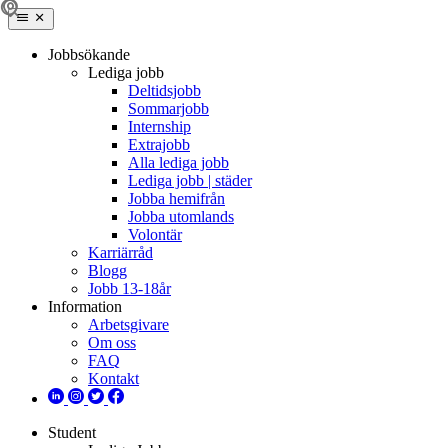
Jobbsökande
Lediga jobb
Deltidsjobb
Sommarjobb
Internship
Extrajobb
Alla lediga jobb
Lediga jobb | städer
Jobba hemifrån
Jobba utomlands
Volontär
Karriärråd
Blogg
Jobb 13-18år
Information
Arbetsgivare
Om oss
FAQ
Kontakt
Student