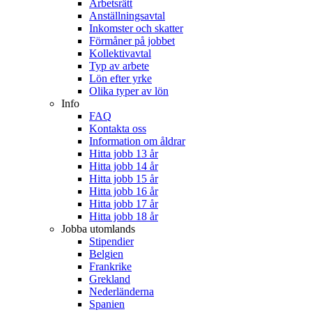
Arbetsrätt
Anställningsavtal
Inkomster och skatter
Förmåner på jobbet
Kollektivavtal
Typ av arbete
Lön efter yrke
Olika typer av lön
Info
FAQ
Kontakta oss
Information om åldrar
Hitta jobb 13 år
Hitta jobb 14 år
Hitta jobb 15 år
Hitta jobb 16 år
Hitta jobb 17 år
Hitta jobb 18 år
Jobba utomlands
Stipendier
Belgien
Frankrike
Grekland
Nederländerna
Spanien