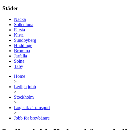
Städer
Nacka
Sollentuna
Farsta
Kista
Sundbyberg
Huddinge
Bromma
Jarfalla
Solna
Taby
Home
>
Lediga jobb
>
Stockholm
>
Logistik / Transport
>
Jobb för brevbärare