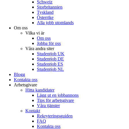
Schweiz
Storbritannien
Tyskland
Österrike
Alla jobb utomlands
Om oss
Vilka vi är
Om oss
Jobba för oss
Våra andra siter
Studentjob UK
Studentjob DE
Studentjob ES
Studentjob NL
Blogg
Kontakta oss
Arbetsgivare
Hitta kandidater
Lägg ut en jobbannons
Tips för arbetsgivare
Våra tjänster
Kontakt
Rekryteringsguiden
FAQ
Kontakta oss