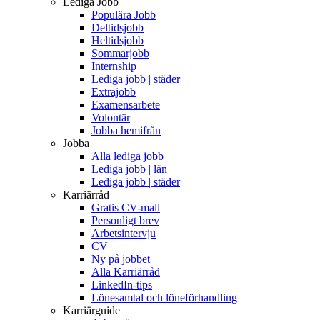
Lediga Jobb
Populära Jobb
Deltidsjobb
Heltidsjobb
Sommarjobb
Internship
Lediga jobb | städer
Extrajobb
Examensarbete
Volontär
Jobba hemifrån
Jobba
Alla lediga jobb
Lediga jobb | län
Lediga jobb | städer
Karriärråd
Gratis CV-mall
Personligt brev
Arbetsintervju
CV
Ny på jobbet
Alla Karriärråd
LinkedIn-tips
Lönesamtal och löneförhandling
Karriärguide