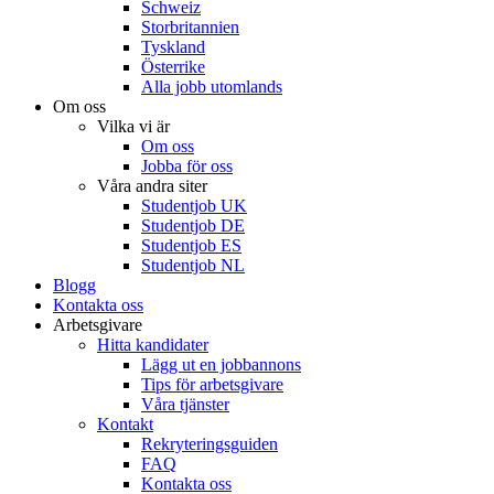
Schweiz
Storbritannien
Tyskland
Österrike
Alla jobb utomlands
Om oss
Vilka vi är
Om oss
Jobba för oss
Våra andra siter
Studentjob UK
Studentjob DE
Studentjob ES
Studentjob NL
Blogg
Kontakta oss
Arbetsgivare
Hitta kandidater
Lägg ut en jobbannons
Tips för arbetsgivare
Våra tjänster
Kontakt
Rekryteringsguiden
FAQ
Kontakta oss