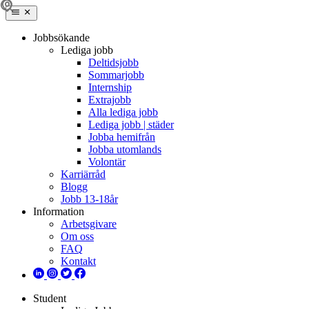
Jobbsökande
Lediga jobb
Deltidsjobb
Sommarjobb
Internship
Extrajobb
Alla lediga jobb
Lediga jobb | städer
Jobba hemifrån
Jobba utomlands
Volontär
Karriärråd
Blogg
Jobb 13-18år
Information
Arbetsgivare
Om oss
FAQ
Kontakt
Student