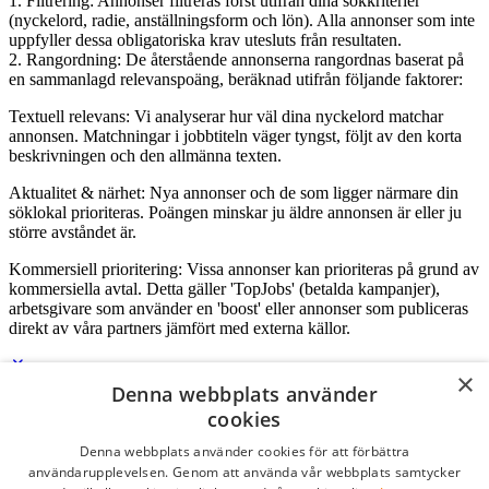
1. Filtrering: Annonser filtreras först utifrån dina sökkriterier
(nyckelord, radie, anställningsform och lön). Alla annonser som inte
uppfyller dessa obligatoriska krav utesluts från resultaten.
2. Rangordning: De återstående annonserna rangordnas baserat på
en sammanlagd relevanspoäng, beräknad utifrån följande faktorer:
Textuell relevans: Vi analyserar hur väl dina nyckelord matchar
annonsen. Matchningar i jobbtiteln väger tyngst, följt av den korta
beskrivningen och den allmänna texten.
Aktualitet & närhet: Nya annonser och de som ligger närmare din
söklokal prioriteras. Poängen minskar ju äldre annonsen är eller ju
större avståndet är.
Kommersiell prioritering: Vissa annonser kan prioriteras på grund av
kommersiella avtal. Detta gäller 'TopJobs' (betalda kampanjer),
arbetsgivare som använder en 'boost' eller annonser som publiceras
direkt av våra partners jämfört med externa källor.
×
Denna webbplats använder
Logga in som företag
cookies
Denna webbplats använder cookies för att förbättra
E-post
*
användarupplevelsen. Genom att använda vår webbplats samtycker