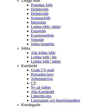
Lediga Jobb
Populära Jobb
Deltidsjobb
Heltidsjobb
Sommarjobb
Internship
Lediga jobb | städer
Extrajobb
Examensarbete
Volontär
Jobba hemifrån
Jobba
Alla lediga jobb
Lediga jobb | län
Lediga jobb | städer
Karriärråd
Gratis CV-mall
Personligt brev
Arbetsintervju
CV
Ny på jobbet
Alla Karriärråd
LinkedIn-tips
Lönesamtal och löneförhandling
Karriärguide