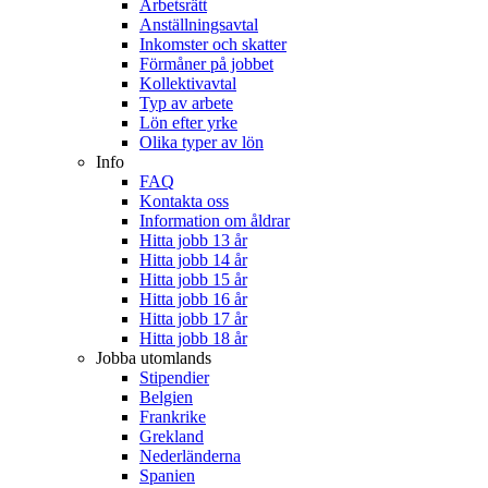
Arbetsrätt
Anställningsavtal
Inkomster och skatter
Förmåner på jobbet
Kollektivavtal
Typ av arbete
Lön efter yrke
Olika typer av lön
Info
FAQ
Kontakta oss
Information om åldrar
Hitta jobb 13 år
Hitta jobb 14 år
Hitta jobb 15 år
Hitta jobb 16 år
Hitta jobb 17 år
Hitta jobb 18 år
Jobba utomlands
Stipendier
Belgien
Frankrike
Grekland
Nederländerna
Spanien