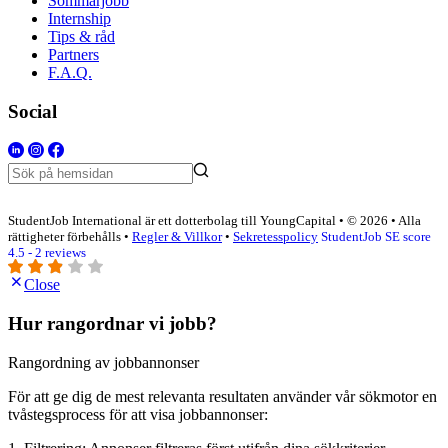
Sommarjobb
Internship
Tips & råd
Partners
F.A.Q.
Social
StudentJob International är ett dotterbolag till YoungCapital • © 2026 • Alla
rättigheter förbehålls •
Regler & Villkor
•
Sekretesspolicy
StudentJob SE score
4.5 - 2 reviews
Close
Hur rangordnar vi jobb?
Rangordning av jobbannonser
För att ge dig de mest relevanta resultaten använder vår sökmotor en
tvåstegsprocess för att visa jobbannonser: