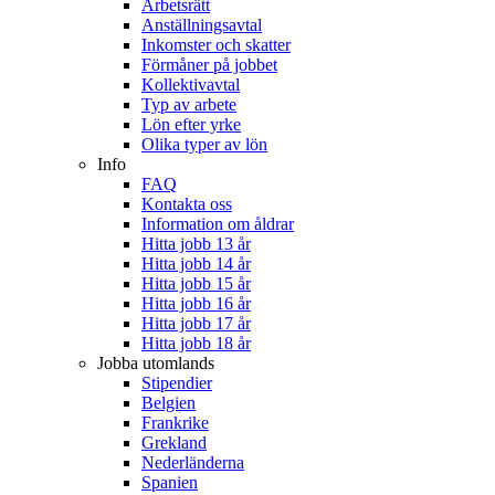
Arbetsrätt
Anställningsavtal
Inkomster och skatter
Förmåner på jobbet
Kollektivavtal
Typ av arbete
Lön efter yrke
Olika typer av lön
Info
FAQ
Kontakta oss
Information om åldrar
Hitta jobb 13 år
Hitta jobb 14 år
Hitta jobb 15 år
Hitta jobb 16 år
Hitta jobb 17 år
Hitta jobb 18 år
Jobba utomlands
Stipendier
Belgien
Frankrike
Grekland
Nederländerna
Spanien