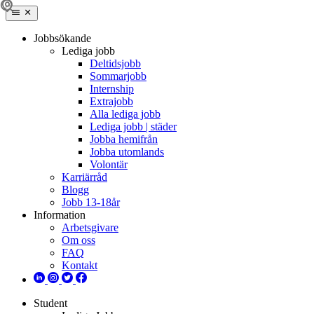
Jobbsökande
Lediga jobb
Deltidsjobb
Sommarjobb
Internship
Extrajobb
Alla lediga jobb
Lediga jobb | städer
Jobba hemifrån
Jobba utomlands
Volontär
Karriärråd
Blogg
Jobb 13-18år
Information
Arbetsgivare
Om oss
FAQ
Kontakt
Student