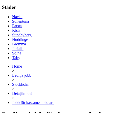
Städer
Nacka
Sollentuna
Farsta
Kista
Sundbyberg
Huddinge
Bromma
Jarfalla
Solna
Taby
Home
>
Lediga jobb
>
Stockholm
>
Detaljhandel
>
Jobb för kassamedarbetare