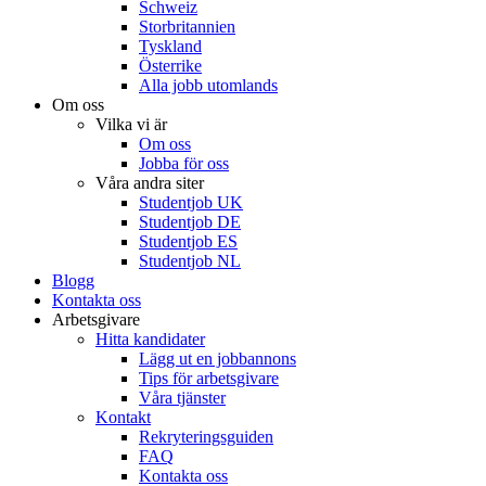
Schweiz
Storbritannien
Tyskland
Österrike
Alla jobb utomlands
Om oss
Vilka vi är
Om oss
Jobba för oss
Våra andra siter
Studentjob UK
Studentjob DE
Studentjob ES
Studentjob NL
Blogg
Kontakta oss
Arbetsgivare
Hitta kandidater
Lägg ut en jobbannons
Tips för arbetsgivare
Våra tjänster
Kontakt
Rekryteringsguiden
FAQ
Kontakta oss