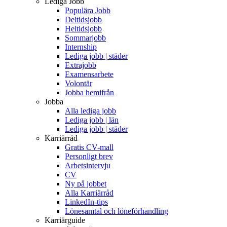
Lediga Jobb
Populära Jobb
Deltidsjobb
Heltidsjobb
Sommarjobb
Internship
Lediga jobb | städer
Extrajobb
Examensarbete
Volontär
Jobba hemifrån
Jobba
Alla lediga jobb
Lediga jobb | län
Lediga jobb | städer
Karriärråd
Gratis CV-mall
Personligt brev
Arbetsintervju
CV
Ny på jobbet
Alla Karriärråd
LinkedIn-tips
Lönesamtal och löneförhandling
Karriärguide