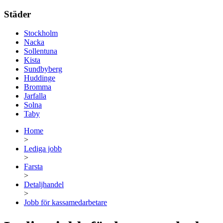
Städer
Stockholm
Nacka
Sollentuna
Kista
Sundbyberg
Huddinge
Bromma
Jarfalla
Solna
Taby
Home
>
Lediga jobb
>
Farsta
>
Detaljhandel
>
Jobb för kassamedarbetare