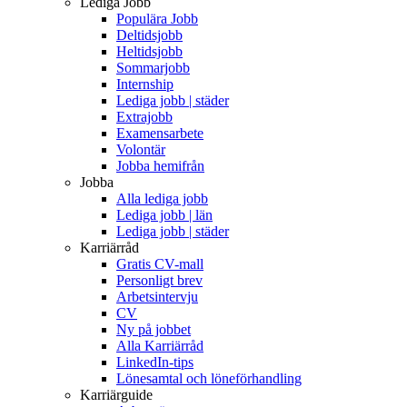
Lediga Jobb
Populära Jobb
Deltidsjobb
Heltidsjobb
Sommarjobb
Internship
Lediga jobb | städer
Extrajobb
Examensarbete
Volontär
Jobba hemifrån
Jobba
Alla lediga jobb
Lediga jobb | län
Lediga jobb | städer
Karriärråd
Gratis CV-mall
Personligt brev
Arbetsintervju
CV
Ny på jobbet
Alla Karriärråd
LinkedIn-tips
Lönesamtal och löneförhandling
Karriärguide