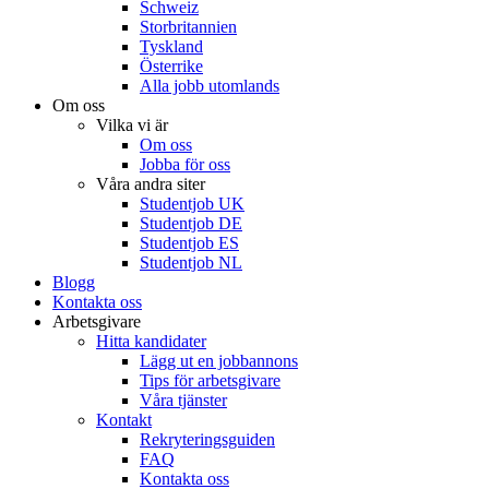
Schweiz
Storbritannien
Tyskland
Österrike
Alla jobb utomlands
Om oss
Vilka vi är
Om oss
Jobba för oss
Våra andra siter
Studentjob UK
Studentjob DE
Studentjob ES
Studentjob NL
Blogg
Kontakta oss
Arbetsgivare
Hitta kandidater
Lägg ut en jobbannons
Tips för arbetsgivare
Våra tjänster
Kontakt
Rekryteringsguiden
FAQ
Kontakta oss