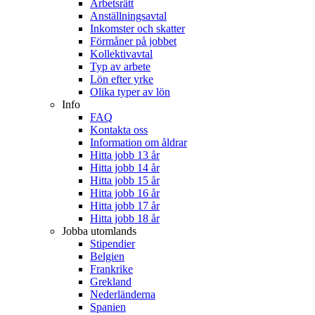
Arbetsrätt
Anställningsavtal
Inkomster och skatter
Förmåner på jobbet
Kollektivavtal
Typ av arbete
Lön efter yrke
Olika typer av lön
Info
FAQ
Kontakta oss
Information om åldrar
Hitta jobb 13 år
Hitta jobb 14 år
Hitta jobb 15 år
Hitta jobb 16 år
Hitta jobb 17 år
Hitta jobb 18 år
Jobba utomlands
Stipendier
Belgien
Frankrike
Grekland
Nederländerna
Spanien