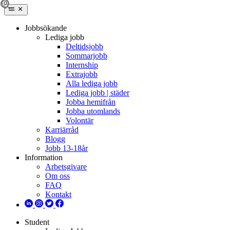
Jobbsökande
Lediga jobb
Deltidsjobb
Sommarjobb
Internship
Extrajobb
Alla lediga jobb
Lediga jobb | städer
Jobba hemifrån
Jobba utomlands
Volontär
Karriärråd
Blogg
Jobb 13-18år
Information
Arbetsgivare
Om oss
FAQ
Kontakt
Student