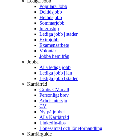
Lediga Jobb
Populära Jobb
Deltidsjobb
Heltidsjobb
Sommarjobb
Internship
Lediga jobb | städer
Extrajobb
Examensarbete
Volontär
Jobba hemifrån
Jobba
Alla lediga jobb
Lediga jobb | län
Lediga jobb | städer
Karriärråd
Gratis CV-mall
Personligt brev
Arbetsintervju
CV
Ny på jobbet
Alla Karriärråd
LinkedIn-tips
Lönesamtal och löneförhandling
Karriärguide