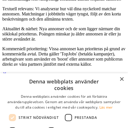
Textuell relevans: Vi analyserar hur väl dina nyckelord matchar
annonsen. Matchningar i jobbtiteln väger tyngst, följt av den korta
beskrivningen och den allmänna texten.
Aktualitet & närhet: Nya annonser och de som ligger närmare din
söklokal prioriteras. Poängen minskar ju äldre annonsen är eller ju
större avståndet är.
Kommersiell prioritering: Vissa annonser kan prioriteras på grund av
kommersiella avtal. Detta gäller 'TopJobs' (betalda kampanjer),
arbetsgivare som använder en 'boost' eller annonser som publiceras
direkt av våra partners jämfört med externa källor.
×
Denna webbplats använder
Logga in som företag
cookies
Denna webbplats använder cookies för att förbättra
E-post
*
användarupplevelsen. Genom att använda vår webbplats samtycker
du till alla cookies i enlighet med vår cookiepolicy.
Läs mer
Lösenord
STRIKT NÖDVÄNDIGT
PRESTANDA
kom ihåg mig
glömt ditt lösenord?