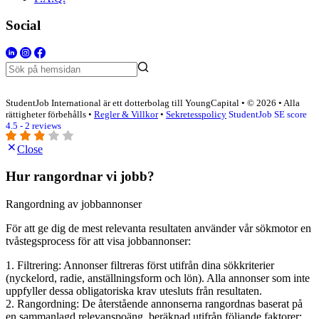
Social
StudentJob International är ett dotterbolag till YoungCapital • © 2026 • Alla
rättigheter förbehålls •
Regler & Villkor
•
Sekretesspolicy
StudentJob SE score
4.5 - 2 reviews
Close
Hur rangordnar vi jobb?
Rangordning av jobbannonser
För att ge dig de mest relevanta resultaten använder vår sökmotor en
tvåstegsprocess för att visa jobbannonser:
1. Filtrering: Annonser filtreras först utifrån dina sökkriterier
(nyckelord, radie, anställningsform och lön). Alla annonser som inte
uppfyller dessa obligatoriska krav utesluts från resultaten.
2. Rangordning: De återstående annonserna rangordnas baserat på
en sammanlagd relevanspoäng, beräknad utifrån följande faktorer: