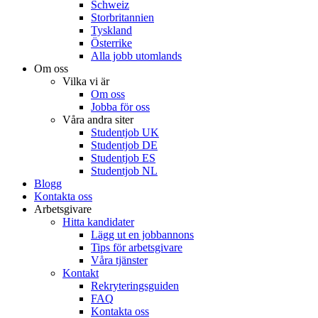
Schweiz
Storbritannien
Tyskland
Österrike
Alla jobb utomlands
Om oss
Vilka vi är
Om oss
Jobba för oss
Våra andra siter
Studentjob UK
Studentjob DE
Studentjob ES
Studentjob NL
Blogg
Kontakta oss
Arbetsgivare
Hitta kandidater
Lägg ut en jobbannons
Tips för arbetsgivare
Våra tjänster
Kontakt
Rekryteringsguiden
FAQ
Kontakta oss