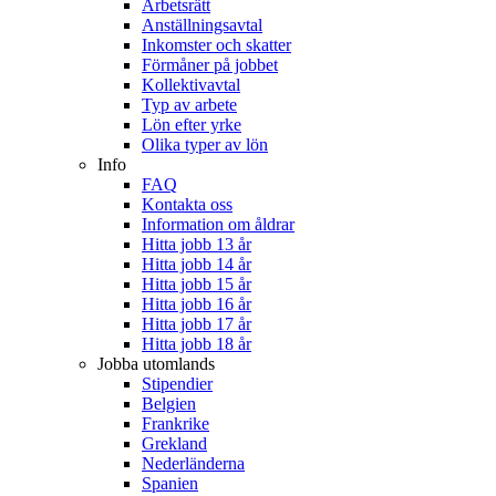
Arbetsrätt
Anställningsavtal
Inkomster och skatter
Förmåner på jobbet
Kollektivavtal
Typ av arbete
Lön efter yrke
Olika typer av lön
Info
FAQ
Kontakta oss
Information om åldrar
Hitta jobb 13 år
Hitta jobb 14 år
Hitta jobb 15 år
Hitta jobb 16 år
Hitta jobb 17 år
Hitta jobb 18 år
Jobba utomlands
Stipendier
Belgien
Frankrike
Grekland
Nederländerna
Spanien