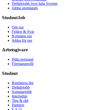
Deltidsjobb över hela Sverige
Jobba utomlands
StudentJob
Om oss
Frågor & Svar
Kontakta oss
Jobba för oss
Arbetsgivare
Hitta personal
Företagsprofil
Student
Registrera dig
Deltidsjobb
Sommarjobb
Internship
Tips & råd
Partners
F.A.Q.