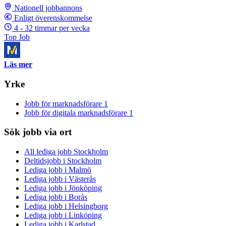
Nationell jobbannons
Enligt överenskommelse
4 - 32 timmar per vecka
Top Job
Läs mer
Yrke
Jobb för marknadsförare
1
Jobb för digitala marknadsförare
1
Sök jobb via ort
All lediga jobb Stockholm
Deltidsjobb i Stockholm
Lediga jobb i Malmö
Lediga jobb i Västerås
Lediga jobb i Jönköping
Lediga jobb i Borås
Lediga jobb i Helsingborg
Lediga jobb i Linköping
Lediga jobb i Karlstad