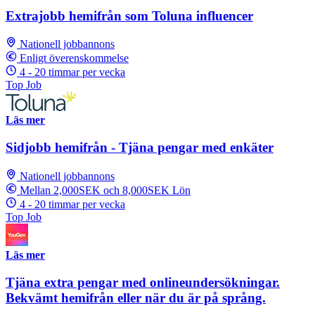
Extrajobb hemifrån som Toluna influencer
Nationell jobbannons
Enligt överenskommelse
4 - 20 timmar per vecka
Top Job
Läs mer
Sidjobb hemifrån - Tjäna pengar med enkäter
Nationell jobbannons
Mellan 2,000SEK och 8,000SEK Lön
4 - 20 timmar per vecka
Top Job
Läs mer
Tjäna extra pengar med onlineundersökningar.
Bekvämt hemifrån eller när du är på språng.