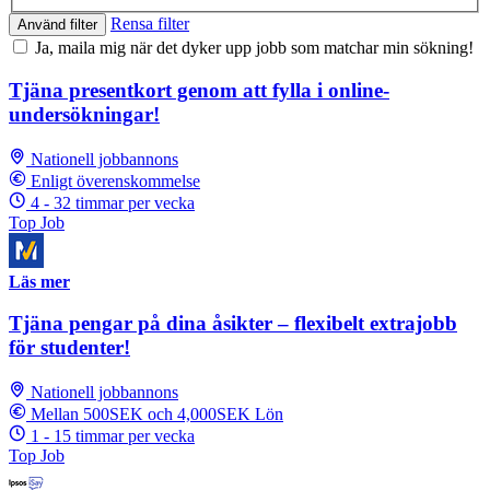
Rensa filter
Använd filter
Ja, maila mig när det dyker upp jobb som matchar min sökning!
Tjäna presentkort genom att fylla i online-
undersökningar!
Nationell jobbannons
Enligt överenskommelse
4 - 32 timmar per vecka
Top Job
Läs mer
Tjäna pengar på dina åsikter – flexibelt extrajobb
för studenter!
Nationell jobbannons
Mellan 500SEK och 4,000SEK Lön
1 - 15 timmar per vecka
Top Job