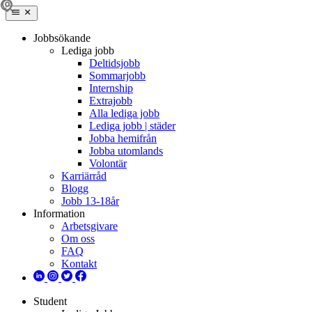
Jobbsökande
Lediga jobb
Deltidsjobb
Sommarjobb
Internship
Extrajobb
Alla lediga jobb
Lediga jobb | städer
Jobba hemifrån
Jobba utomlands
Volontär
Karriärråd
Blogg
Jobb 13-18år
Information
Arbetsgivare
Om oss
FAQ
Kontakt
Student