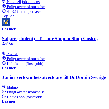
Nationell jobbannons
Enligt överenskommelse
4 - 32 timmar per vecka
Top Job
Läs mer
Säljare (student) - Telenor Shop in Shop Costco,
Arlöv
232 61
Enligt överenskommelse
Heltidsjobb (förstajobb)
Läs mer
Junior verksamhetsutvecklare till Dr.Dropin Sverige
Malmö
Enligt överenskommelse
Heltidsjobb (förstajobb)
Läs mer