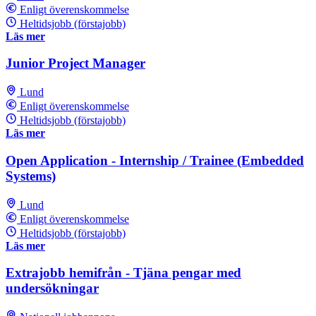
Enligt överenskommelse
Heltidsjobb (förstajobb)
Läs mer
Junior Project Manager
Lund
Enligt överenskommelse
Heltidsjobb (förstajobb)
Läs mer
Open Application - Internship / Trainee (Embedded
Systems)
Lund
Enligt överenskommelse
Heltidsjobb (förstajobb)
Läs mer
Extrajobb hemifrån - Tjäna pengar med
undersökningar