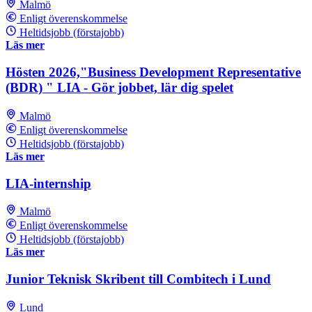
Malmö
Enligt överenskommelse
Heltidsjobb (förstajobb)
Läs mer
Hösten 2026,"Business Development Representative
(BDR) " LIA - Gör jobbet, lär dig spelet
Malmö
Enligt överenskommelse
Heltidsjobb (förstajobb)
Läs mer
LIA-internship
Malmö
Enligt överenskommelse
Heltidsjobb (förstajobb)
Läs mer
Junior Teknisk Skribent till Combitech i Lund
Lund