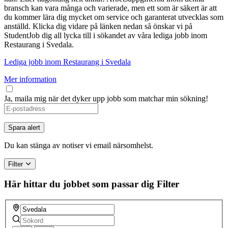
bransch kan vara många och varierade, men ett som är säkert är att
du kommer lära dig mycket om service och garanterat utvecklas som
anställd. Klicka dig vidare på länken nedan så önskar vi på
StudentJob dig all lycka till i sökandet av våra lediga jobb inom
Restaurang i Svedala.
Lediga jobb inom Restaurang i Svedala
Mer information
Ja, maila mig när det dyker upp jobb som matchar min sökning!
If
you
are
Spara alert
a
human,
Du kan stänga av notiser vi email närsomhelst.
ignore
this
Filter
field
Här hittar du jobbet som passar dig
Filter