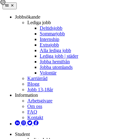
Jobbsökande
Lediga jobb
Deltidsjobb
Sommarjobb
Internship
Extrajobb
Alla lediga jobb
Lediga jobb | städer
Jobba hemifrån
Jobba utomlands
Volontär
Karriärråd
Blogg
Jobb 13-18år
Information
Arbetsgivare
Om oss
FAQ
Kontakt
Student