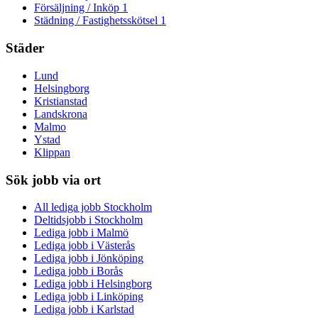
Försäljning / Inköp
1
Städning / Fastighetsskötsel
1
Städer
Lund
Helsingborg
Kristianstad
Landskrona
Malmo
Ystad
Klippan
Sök jobb via ort
All lediga jobb Stockholm
Deltidsjobb i Stockholm
Lediga jobb i Malmö
Lediga jobb i Västerås
Lediga jobb i Jönköping
Lediga jobb i Borås
Lediga jobb i Helsingborg
Lediga jobb i Linköping
Lediga jobb i Karlstad