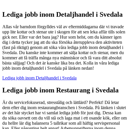
Lediga jobb inom Detaljhandel i Svedala
Allas vår barndom förgylldes väl av eftermiddagarna där vi travade
upp lite kottar och stenar ute i skogen för att sen leka affär tills solen
gick ner. Eller var det bara jag? Hur som helst, om du känner igen
dig i detta tycker jag att du ska försöka återuppleva den aktiviteten
(fast på riktigt) genom att söka våra lediga jobb inom detaljhandel i
Svedala. Du kanske inte kommer att sälja kottar och stenar, men du
kommer att få träffa många nya människor och få vara ditt absolut
bästa säljjag! Och det är kanske lika bra det. Kolla in våra lediga
jobb inom detaljhandel i Svedala på länken nedan!
Lediga jobb inom Detaljhandel i Svedala
Lediga jobb inom Restaurang i Svedala
Är du servicefokuserad, stresstålig och lättlärd? Perfekt! Då letar
dem efter dig inom restaurangbranschen i Svedala. På länken i slutet
av det här stycket har vi samlat lediga jobb för just dig. Dessa kan
du söka oavsett om du vill stå och laga mat i ett osande kök, eller om
du hellre lär dig balansera 5 tallrikar som all häftig servispersonal
kan. Eller någonting helt annat! Arbetsuppgifterna inom denna