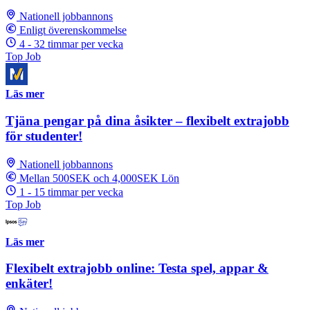
Nationell jobbannons
Enligt överenskommelse
4 - 32 timmar per vecka
Top Job
Läs mer
Tjäna pengar på dina åsikter – flexibelt extrajobb
för studenter!
Nationell jobbannons
Mellan 500SEK och 4,000SEK Lön
1 - 15 timmar per vecka
Top Job
Läs mer
Flexibelt extrajobb online: Testa spel, appar &
enkäter!