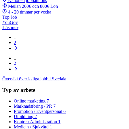
Nationell jobbannons
Mellan 200€ och 800€ Lön
4 - 20 timmar per vecka
Top Job
YouGov
Läs mer
1
2
1
2
Översikt över lediga jobb i Svedala
Typ av arbete
Online marketing
7
Marknadsföring / PR
7
Promotion / Eventpersonal
6
Utbildning
2
Kontor / Administration
1
Medicin / Sjukvård
1