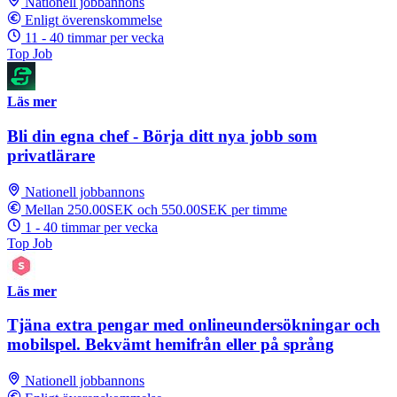
Nationell jobbannons
Enligt överenskommelse
11 - 40 timmar per vecka
Top Job
Läs mer
Bli din egna chef - Börja ditt nya jobb som
privatlärare
Nationell jobbannons
Mellan 250.00SEK och 550.00SEK per timme
1 - 40 timmar per vecka
Top Job
Läs mer
Tjäna extra pengar med onlineundersökningar och
mobilspel. Bekvämt hemifrån eller på språng
Nationell jobbannons