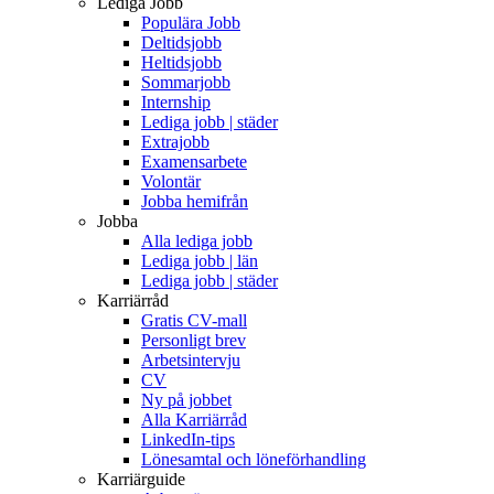
Lediga Jobb
Populära Jobb
Deltidsjobb
Heltidsjobb
Sommarjobb
Internship
Lediga jobb | städer
Extrajobb
Examensarbete
Volontär
Jobba hemifrån
Jobba
Alla lediga jobb
Lediga jobb | län
Lediga jobb | städer
Karriärråd
Gratis CV-mall
Personligt brev
Arbetsintervju
CV
Ny på jobbet
Alla Karriärråd
LinkedIn-tips
Lönesamtal och löneförhandling
Karriärguide