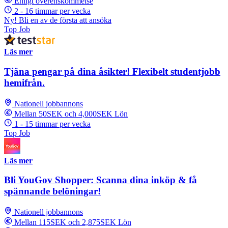
Enligt överenskommelse
2 - 16 timmar per vecka
Ny! Bli en av de första att ansöka
Top Job
Läs mer
Tjäna pengar på dina åsikter! Flexibelt studentjobb
hemifrån.
Nationell jobbannons
Mellan 50SEK och 4,000SEK Lön
1 - 15 timmar per vecka
Top Job
Läs mer
Bli YouGov Shopper: Scanna dina inköp & få
spännande belöningar!
Nationell jobbannons
Mellan 115SEK och 2,875SEK Lön