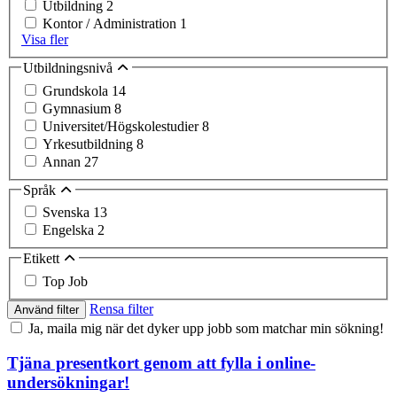
Utbildning
2
Kontor / Administration
1
Visa fler
Utbildningsnivå
Grundskola
14
Gymnasium
8
Universitet/Högskolestudier
8
Yrkesutbildning
8
Annan
27
Språk
Svenska
13
Engelska
2
Etikett
Top Job
Rensa filter
Använd filter
Ja, maila mig när det dyker upp jobb som matchar min sökning!
Tjäna presentkort genom att fylla i online-
undersökningar!