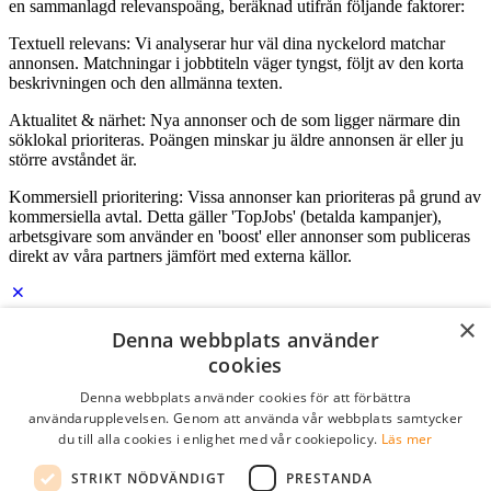
en sammanlagd relevanspoäng, beräknad utifrån följande faktorer:
Textuell relevans: Vi analyserar hur väl dina nyckelord matchar
annonsen. Matchningar i jobbtiteln väger tyngst, följt av den korta
beskrivningen och den allmänna texten.
Aktualitet & närhet: Nya annonser och de som ligger närmare din
söklokal prioriteras. Poängen minskar ju äldre annonsen är eller ju
större avståndet är.
Kommersiell prioritering: Vissa annonser kan prioriteras på grund av
kommersiella avtal. Detta gäller 'TopJobs' (betalda kampanjer),
arbetsgivare som använder en 'boost' eller annonser som publiceras
direkt av våra partners jämfört med externa källor.
×
Logga in som företag
Denna webbplats använder
cookies
E-post
*
Denna webbplats använder cookies för att förbättra
användarupplevelsen. Genom att använda vår webbplats samtycker
du till alla cookies i enlighet med vår cookiepolicy.
Läs mer
Lösenord
STRIKT NÖDVÄNDIGT
PRESTANDA
kom ihåg mig