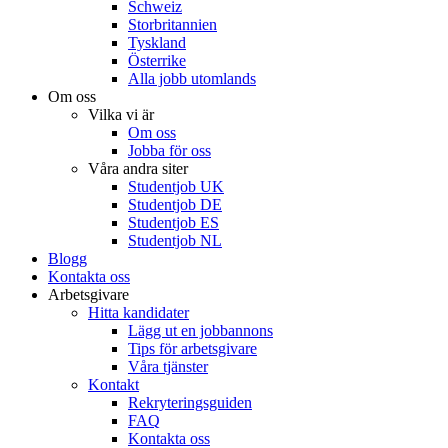
Schweiz
Storbritannien
Tyskland
Österrike
Alla jobb utomlands
Om oss
Vilka vi är
Om oss
Jobba för oss
Våra andra siter
Studentjob UK
Studentjob DE
Studentjob ES
Studentjob NL
Blogg
Kontakta oss
Arbetsgivare
Hitta kandidater
Lägg ut en jobbannons
Tips för arbetsgivare
Våra tjänster
Kontakt
Rekryteringsguiden
FAQ
Kontakta oss