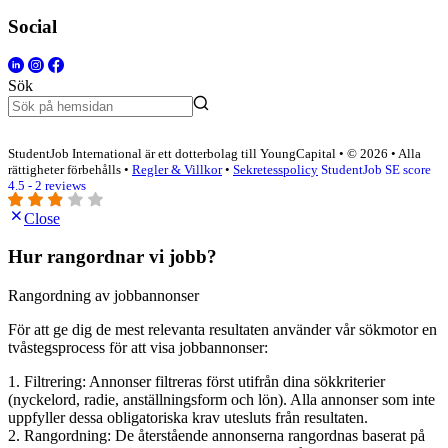
Social
Sök
StudentJob International är ett dotterbolag till YoungCapital • © 2026 • Alla
rättigheter förbehålls •
Regler & Villkor
•
Sekretesspolicy
StudentJob SE score
4.5 - 2 reviews
Close
Hur rangordnar vi jobb?
Rangordning av jobbannonser
För att ge dig de mest relevanta resultaten använder vår sökmotor en
tvåstegsprocess för att visa jobbannonser:
1. Filtrering: Annonser filtreras först utifrån dina sökkriterier
(nyckelord, radie, anställningsform och lön). Alla annonser som inte
uppfyller dessa obligatoriska krav utesluts från resultaten.
2. Rangordning: De återstående annonserna rangordnas baserat på