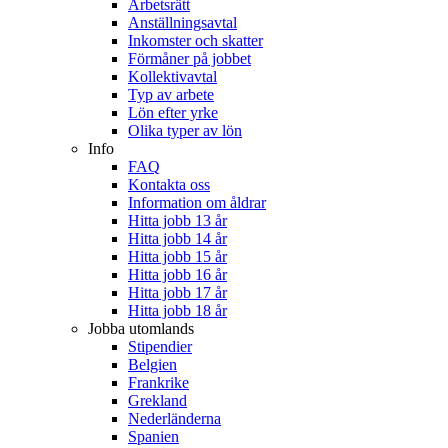
Arbetsrätt
Anställningsavtal
Inkomster och skatter
Förmåner på jobbet
Kollektivavtal
Typ av arbete
Lön efter yrke
Olika typer av lön
Info
FAQ
Kontakta oss
Information om åldrar
Hitta jobb 13 år
Hitta jobb 14 år
Hitta jobb 15 år
Hitta jobb 16 år
Hitta jobb 17 år
Hitta jobb 18 år
Jobba utomlands
Stipendier
Belgien
Frankrike
Grekland
Nederländerna
Spanien