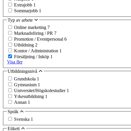
Extrajobb
1
Sommarjobb
1
Typ av arbete
Online marketing
7
Marknadsföring / PR
7
Promotion / Eventpersonal
6
Utbildning
2
Kontor / Administration
1
Försäljning / Inköp
1
Visa fler
Utbildningsnivå
Grundskola
1
Gymnasium
1
Universitet/Högskolestudier
1
Yrkesutbildning
1
Annan
1
Språk
Svenska
1
Etikett