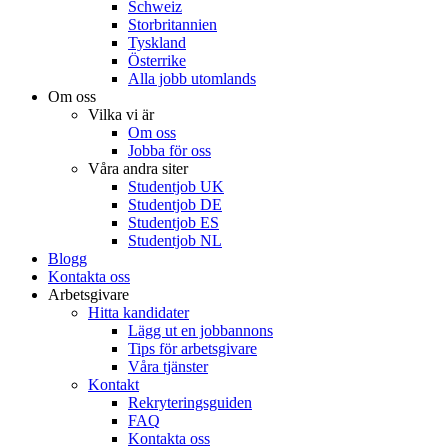
Schweiz
Storbritannien
Tyskland
Österrike
Alla jobb utomlands
Om oss
Vilka vi är
Om oss
Jobba för oss
Våra andra siter
Studentjob UK
Studentjob DE
Studentjob ES
Studentjob NL
Blogg
Kontakta oss
Arbetsgivare
Hitta kandidater
Lägg ut en jobbannons
Tips för arbetsgivare
Våra tjänster
Kontakt
Rekryteringsguiden
FAQ
Kontakta oss