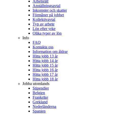
Arbetsrätt
Anställningsavtal
Inkomster och skatter
Förmåner på jobbet
Kollektivavtal
Typ av arbete
Lön efter yrke
Olika typer av lön
Info
FAQ
Kontakta oss
Information om åldrar
Hitta jobb 13 år
Hitta jobb 14 år
Hitta jobb 15 år
Hitta jobb 16 år
Hitta jobb 17 år
Hitta jobb 18 år
Jobba utomlands
Stipendier
Belgien
Frankrike
Grekland
Nederländerna
Spanien