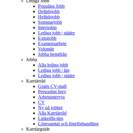
Lediga Jobb
Populära Jobb
Deltidsjobb
Heltidsjobb
Sommarjobb
Internship
Lediga jobb | städer
Extrajobb
Examensarbete
Volontär
Jobba hemifrån
Jobba
Alla lediga jobb
Lediga jobb | län
Lediga jobb | städer
Karriärråd
Gratis CV-mall
Personligt brev
Arbetsintervju
CV
Ny på jobbet
Alla Karriärråd
LinkedIn-tips
Lönesamtal och löneförhandling
Karriärguide