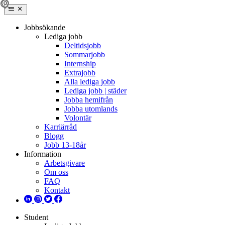
Jobbsökande
Lediga jobb
Deltidsjobb
Sommarjobb
Internship
Extrajobb
Alla lediga jobb
Lediga jobb | städer
Jobba hemifrån
Jobba utomlands
Volontär
Karriärråd
Blogg
Jobb 13-18år
Information
Arbetsgivare
Om oss
FAQ
Kontakt
Student