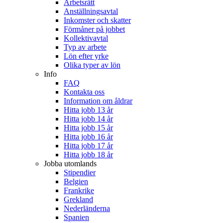
Arbetsrätt
Anställningsavtal
Inkomster och skatter
Förmåner på jobbet
Kollektivavtal
Typ av arbete
Lön efter yrke
Olika typer av lön
Info
FAQ
Kontakta oss
Information om åldrar
Hitta jobb 13 år
Hitta jobb 14 år
Hitta jobb 15 år
Hitta jobb 16 år
Hitta jobb 17 år
Hitta jobb 18 år
Jobba utomlands
Stipendier
Belgien
Frankrike
Grekland
Nederländerna
Spanien