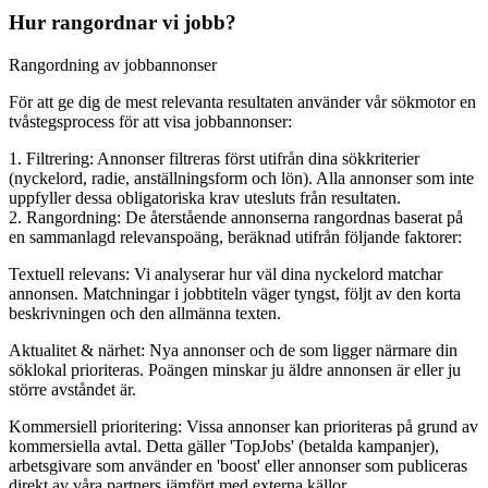
Hur rangordnar vi jobb?
Rangordning av jobbannonser
För att ge dig de mest relevanta resultaten använder vår sökmotor en
tvåstegsprocess för att visa jobbannonser:
1. Filtrering: Annonser filtreras först utifrån dina sökkriterier
(nyckelord, radie, anställningsform och lön). Alla annonser som inte
uppfyller dessa obligatoriska krav utesluts från resultaten.
2. Rangordning: De återstående annonserna rangordnas baserat på
en sammanlagd relevanspoäng, beräknad utifrån följande faktorer:
Textuell relevans: Vi analyserar hur väl dina nyckelord matchar
annonsen. Matchningar i jobbtiteln väger tyngst, följt av den korta
beskrivningen och den allmänna texten.
Aktualitet & närhet: Nya annonser och de som ligger närmare din
söklokal prioriteras. Poängen minskar ju äldre annonsen är eller ju
större avståndet är.
Kommersiell prioritering: Vissa annonser kan prioriteras på grund av
kommersiella avtal. Detta gäller 'TopJobs' (betalda kampanjer),
arbetsgivare som använder en 'boost' eller annonser som publiceras
direkt av våra partners jämfört med externa källor.