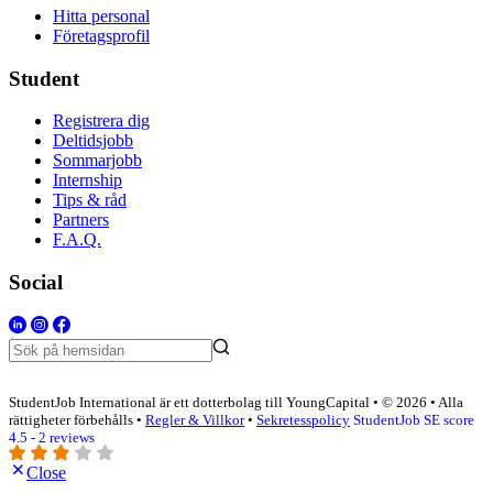
Hitta personal
Företagsprofil
Student
Registrera dig
Deltidsjobb
Sommarjobb
Internship
Tips & råd
Partners
F.A.Q.
Social
StudentJob International är ett dotterbolag till YoungCapital • © 2026 • Alla
rättigheter förbehålls •
Regler & Villkor
•
Sekretesspolicy
StudentJob SE score
4.5 - 2 reviews
Close