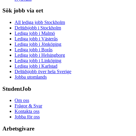
Sök jobb via ort
All lediga jobb Stockholm
Deltidsjobb i Stockholm
Lediga jobb i Malmö
Lediga jobb i Västerås
Lediga jobb i Jönköping
Lediga jobb i Borås
Lediga jobb i Helsingborg
Lediga jobb i Linköping
Lediga jobb i Karlstad
Deltidsjobb över hela Sverige
Jobba utomlands
StudentJob
Om oss
Frågor & Svar
Kontakta oss
Jobba för oss
Arbetsgivare