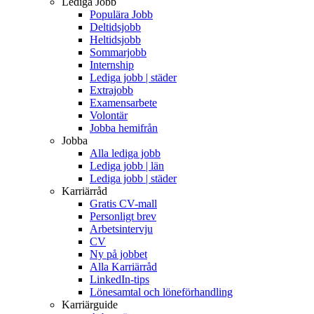
Lediga Jobb
Populära Jobb
Deltidsjobb
Heltidsjobb
Sommarjobb
Internship
Lediga jobb | städer
Extrajobb
Examensarbete
Volontär
Jobba hemifrån
Jobba
Alla lediga jobb
Lediga jobb | län
Lediga jobb | städer
Karriärråd
Gratis CV-mall
Personligt brev
Arbetsintervju
CV
Ny på jobbet
Alla Karriärråd
LinkedIn-tips
Lönesamtal och löneförhandling
Karriärguide