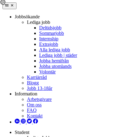
Jobbsökande
Lediga jobb
Deltidsjobb
Sommarjobb
Internship
Extrajobb
Alla lediga jobb
Lediga jobb | städer
Jobba hemifrån
Jobba utomlands
Volontär
Karriärråd
Blogg
Jobb 13-18år
Information
Arbetsgivare
Om oss
FAQ
Kontakt
Student