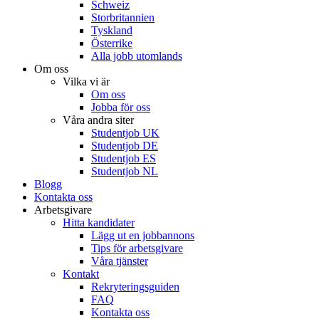
Schweiz
Storbritannien
Tyskland
Österrike
Alla jobb utomlands
Om oss
Vilka vi är
Om oss
Jobba för oss
Våra andra siter
Studentjob UK
Studentjob DE
Studentjob ES
Studentjob NL
Blogg
Kontakta oss
Arbetsgivare
Hitta kandidater
Lägg ut en jobbannons
Tips för arbetsgivare
Våra tjänster
Kontakt
Rekryteringsguiden
FAQ
Kontakta oss