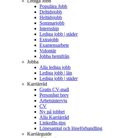
Lediga Jobb
Populära Jobb
Deltidsjobb
Heltidsjobb
Sommarjobb
Internship
Lediga jobb | städer
Extrajobb
Examensarbete
Volontär
Jobba hemifrån
Jobba
Alla lediga jobb
Lediga jobb | län
Lediga jobb | städer
Karriärråd
Gratis CV-mall
Personligt brev
Arbetsintervju
CV
Ny på jobbet
Alla Karriärråd
LinkedIn-tips
Lönesamtal och löneförhandling
Karriärguide