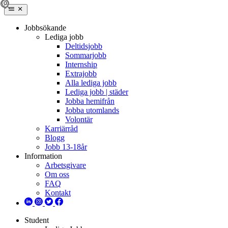
Jobbsökande
Lediga jobb
Deltidsjobb
Sommarjobb
Internship
Extrajobb
Alla lediga jobb
Lediga jobb | städer
Jobba hemifrån
Jobba utomlands
Volontär
Karriärråd
Blogg
Jobb 13-18år
Information
Arbetsgivare
Om oss
FAQ
Kontakt
Student