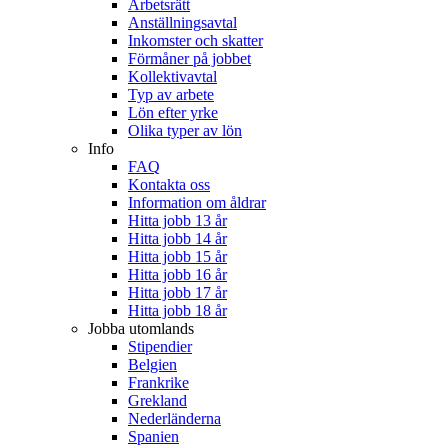
Arbetsrätt
Anställningsavtal
Inkomster och skatter
Förmåner på jobbet
Kollektivavtal
Typ av arbete
Lön efter yrke
Olika typer av lön
Info
FAQ
Kontakta oss
Information om åldrar
Hitta jobb 13 år
Hitta jobb 14 år
Hitta jobb 15 år
Hitta jobb 16 år
Hitta jobb 17 år
Hitta jobb 18 år
Jobba utomlands
Stipendier
Belgien
Frankrike
Grekland
Nederländerna
Spanien