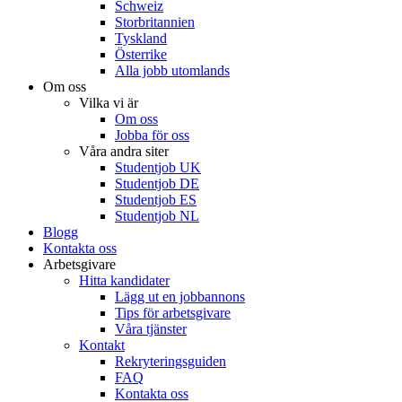
Schweiz
Storbritannien
Tyskland
Österrike
Alla jobb utomlands
Om oss
Vilka vi är
Om oss
Jobba för oss
Våra andra siter
Studentjob UK
Studentjob DE
Studentjob ES
Studentjob NL
Blogg
Kontakta oss
Arbetsgivare
Hitta kandidater
Lägg ut en jobbannons
Tips för arbetsgivare
Våra tjänster
Kontakt
Rekryteringsguiden
FAQ
Kontakta oss