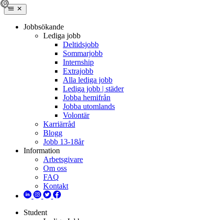
Jobbsökande
Lediga jobb
Deltidsjobb
Sommarjobb
Internship
Extrajobb
Alla lediga jobb
Lediga jobb | städer
Jobba hemifrån
Jobba utomlands
Volontär
Karriärråd
Blogg
Jobb 13-18år
Information
Arbetsgivare
Om oss
FAQ
Kontakt
Student