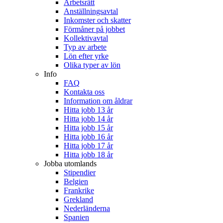
Arbetsrätt
Anställningsavtal
Inkomster och skatter
Förmåner på jobbet
Kollektivavtal
Typ av arbete
Lön efter yrke
Olika typer av lön
Info
FAQ
Kontakta oss
Information om åldrar
Hitta jobb 13 år
Hitta jobb 14 år
Hitta jobb 15 år
Hitta jobb 16 år
Hitta jobb 17 år
Hitta jobb 18 år
Jobba utomlands
Stipendier
Belgien
Frankrike
Grekland
Nederländerna
Spanien