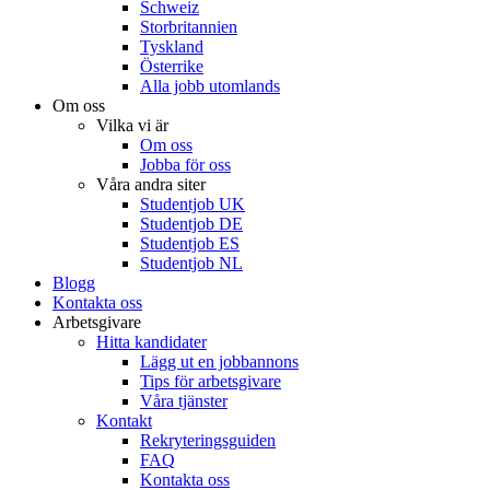
Schweiz
Storbritannien
Tyskland
Österrike
Alla jobb utomlands
Om oss
Vilka vi är
Om oss
Jobba för oss
Våra andra siter
Studentjob UK
Studentjob DE
Studentjob ES
Studentjob NL
Blogg
Kontakta oss
Arbetsgivare
Hitta kandidater
Lägg ut en jobbannons
Tips för arbetsgivare
Våra tjänster
Kontakt
Rekryteringsguiden
FAQ
Kontakta oss