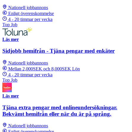
Nationell jobbannons
Enligt överenskommelse
4 - 20 timmar per vecka
Top Job
Läs mer
Sidjobb hemifrån - Tjäna pengar med enkäter
Nationell jobbannons
Mellan 2,000SEK och 8,000SEK Lön
4 - 20 timmar per vecka
Top Job
Läs mer
Tjäna extra pengar med onlineundersökningar.
Bekvämt hemifrån eller när du är på språng.
Nationell jobbannons
Enligt överenskommelse