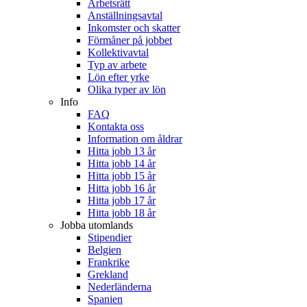
Arbetsrätt
Anställningsavtal
Inkomster och skatter
Förmåner på jobbet
Kollektivavtal
Typ av arbete
Lön efter yrke
Olika typer av lön
Info
FAQ
Kontakta oss
Information om åldrar
Hitta jobb 13 år
Hitta jobb 14 år
Hitta jobb 15 år
Hitta jobb 16 år
Hitta jobb 17 år
Hitta jobb 18 år
Jobba utomlands
Stipendier
Belgien
Frankrike
Grekland
Nederländerna
Spanien