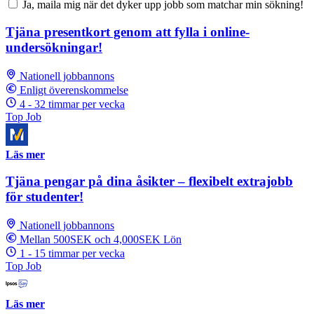
Ja, maila mig när det dyker upp jobb som matchar min sökning!
Tjäna presentkort genom att fylla i online-
undersökningar!
Nationell jobbannons
Enligt överenskommelse
4 - 32 timmar per vecka
Top Job
Läs mer
Tjäna pengar på dina åsikter – flexibelt extrajobb
för studenter!
Nationell jobbannons
Mellan 500SEK och 4,000SEK Lön
1 - 15 timmar per vecka
Top Job
Läs mer