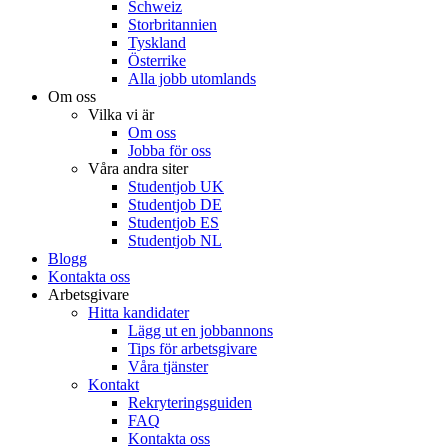
Schweiz
Storbritannien
Tyskland
Österrike
Alla jobb utomlands
Om oss
Vilka vi är
Om oss
Jobba för oss
Våra andra siter
Studentjob UK
Studentjob DE
Studentjob ES
Studentjob NL
Blogg
Kontakta oss
Arbetsgivare
Hitta kandidater
Lägg ut en jobbannons
Tips för arbetsgivare
Våra tjänster
Kontakt
Rekryteringsguiden
FAQ
Kontakta oss