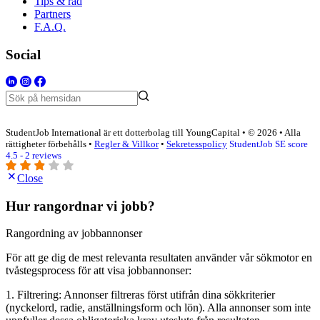
Tips & råd
Partners
F.A.Q.
Social
StudentJob International är ett dotterbolag till YoungCapital • © 2026 • Alla
rättigheter förbehålls •
Regler & Villkor
•
Sekretesspolicy
StudentJob SE score
4.5 - 2 reviews
Close
Hur rangordnar vi jobb?
Rangordning av jobbannonser
För att ge dig de mest relevanta resultaten använder vår sökmotor en
tvåstegsprocess för att visa jobbannonser:
1. Filtrering: Annonser filtreras först utifrån dina sökkriterier
(nyckelord, radie, anställningsform och lön). Alla annonser som inte