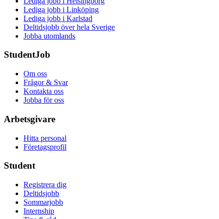
Lediga jobb i Helsingborg
Lediga jobb i Linköping
Lediga jobb i Karlstad
Deltidsjobb över hela Sverige
Jobba utomlands
StudentJob
Om oss
Frågor & Svar
Kontakta oss
Jobba för oss
Arbetsgivare
Hitta personal
Företagsprofil
Student
Registrera dig
Deltidsjobb
Sommarjobb
Internship