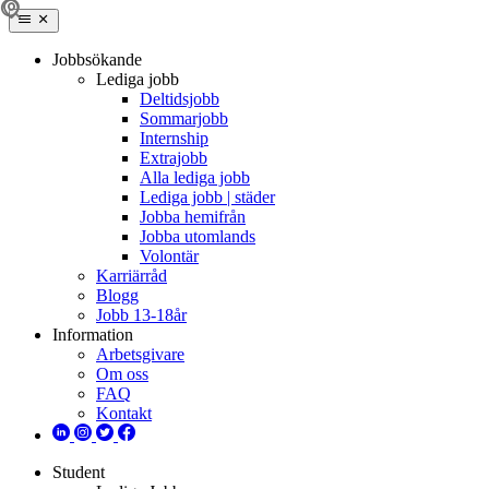
Jobbsökande
Lediga jobb
Deltidsjobb
Sommarjobb
Internship
Extrajobb
Alla lediga jobb
Lediga jobb | städer
Jobba hemifrån
Jobba utomlands
Volontär
Karriärråd
Blogg
Jobb 13-18år
Information
Arbetsgivare
Om oss
FAQ
Kontakt
Student