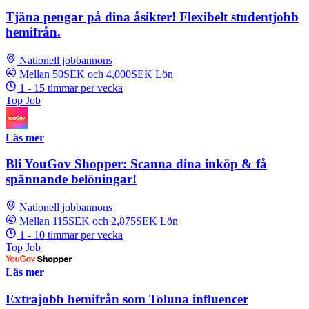
Tjäna pengar på dina åsikter! Flexibelt studentjobb
hemifrån.
Nationell jobbannons
Mellan 50SEK och 4,000SEK Lön
1 - 15 timmar per vecka
Top Job
Läs mer
Bli YouGov Shopper: Scanna dina inköp & få
spännande belöningar!
Nationell jobbannons
Mellan 115SEK och 2,875SEK Lön
1 - 10 timmar per vecka
Top Job
Läs mer
Extrajobb hemifrån som Toluna influencer