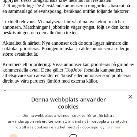
uppfyller dessa obligatoriska krav utesluts från resultaten.
2. Rangordning: De återstående annonserna rangordnas baserat på
en sammanlagd relevanspoäng, beräknad utifrån följande faktorer:
Textuell relevans: Vi analyserar hur väl dina nyckelord matchar
annonsen. Matchningar i jobbtiteln väger tyngst, följt av den korta
beskrivningen och den allmänna texten.
Aktualitet & närhet: Nya annonser och de som ligger närmare din
söklokal prioriteras. Poängen minskar ju äldre annonsen är eller ju
större avståndet är.
Kommersiell prioritering: Vissa annonser kan prioriteras på grund av
kommersiella avtal. Detta gäller 'TopJobs' (betalda kampanjer),
arbetsgivare som använder en 'boost' eller annonser som publiceras
direkt av våra partners jämfört med externa källor.
×
Denna webbplats använder
Logga in som företag
cookies
Denna webbplats använder cookies för att förbättra
E-post
*
användarupplevelsen. Genom att använda vår webbplats samtycker
du till alla cookies i enlighet med vår cookiepolicy.
Läs mer
Lösenord