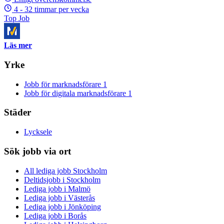
4 - 32 timmar per vecka
Top Job
Läs mer
Yrke
Jobb för marknadsförare
1
Jobb för digitala marknadsförare
1
Städer
Lycksele
Sök jobb via ort
All lediga jobb Stockholm
Deltidsjobb i Stockholm
Lediga jobb i Malmö
Lediga jobb i Västerås
Lediga jobb i Jönköping
Lediga jobb i Borås