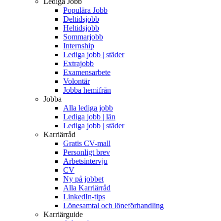
Lediga Jobb
Populära Jobb
Deltidsjobb
Heltidsjobb
Sommarjobb
Internship
Lediga jobb | städer
Extrajobb
Examensarbete
Volontär
Jobba hemifrån
Jobba
Alla lediga jobb
Lediga jobb | län
Lediga jobb | städer
Karriärråd
Gratis CV-mall
Personligt brev
Arbetsintervju
CV
Ny på jobbet
Alla Karriärråd
LinkedIn-tips
Lönesamtal och löneförhandling
Karriärguide