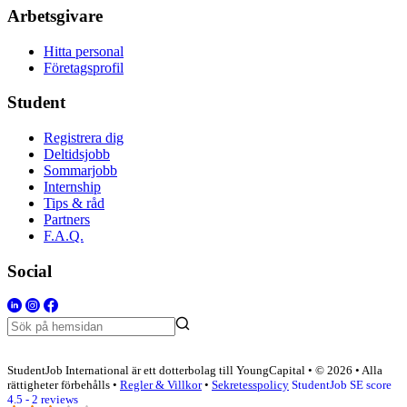
Arbetsgivare
Hitta personal
Företagsprofil
Student
Registrera dig
Deltidsjobb
Sommarjobb
Internship
Tips & råd
Partners
F.A.Q.
Social
StudentJob International är ett dotterbolag till YoungCapital • © 2026 • Alla
rättigheter förbehålls •
Regler & Villkor
•
Sekretesspolicy
StudentJob SE score
4.5 - 2 reviews