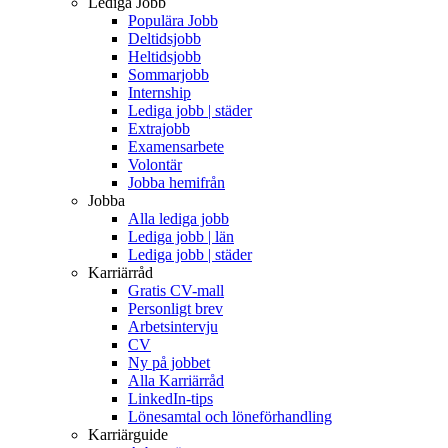
Lediga Jobb
Populära Jobb
Deltidsjobb
Heltidsjobb
Sommarjobb
Internship
Lediga jobb | städer
Extrajobb
Examensarbete
Volontär
Jobba hemifrån
Jobba
Alla lediga jobb
Lediga jobb | län
Lediga jobb | städer
Karriärråd
Gratis CV-mall
Personligt brev
Arbetsintervju
CV
Ny på jobbet
Alla Karriärråd
LinkedIn-tips
Lönesamtal och löneförhandling
Karriärguide