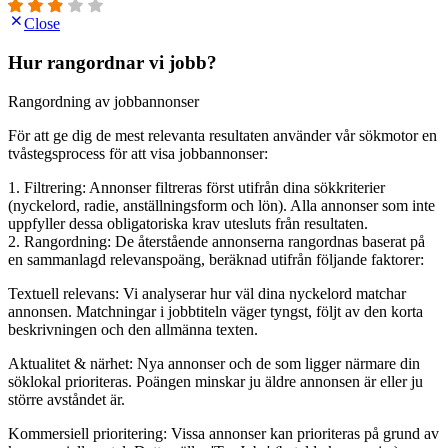
Close
Hur rangordnar vi jobb?
Rangordning av jobbannonser
För att ge dig de mest relevanta resultaten använder vår sökmotor en
tvåstegsprocess för att visa jobbannonser:
1. Filtrering: Annonser filtreras först utifrån dina sökkriterier
(nyckelord, radie, anställningsform och lön). Alla annonser som inte
uppfyller dessa obligatoriska krav utesluts från resultaten.
2. Rangordning: De återstående annonserna rangordnas baserat på
en sammanlagd relevanspoäng, beräknad utifrån följande faktorer:
Textuell relevans: Vi analyserar hur väl dina nyckelord matchar
annonsen. Matchningar i jobbtiteln väger tyngst, följt av den korta
beskrivningen och den allmänna texten.
Aktualitet & närhet: Nya annonser och de som ligger närmare din
söklokal prioriteras. Poängen minskar ju äldre annonsen är eller ju
större avståndet är.
Kommersiell prioritering: Vissa annonser kan prioriteras på grund av