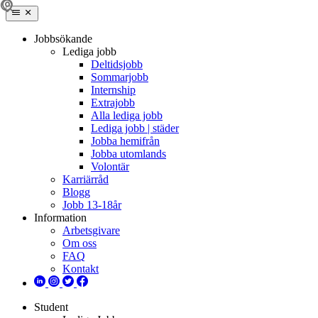
Jobbsökande
Lediga jobb
Deltidsjobb
Sommarjobb
Internship
Extrajobb
Alla lediga jobb
Lediga jobb | städer
Jobba hemifrån
Jobba utomlands
Volontär
Karriärråd
Blogg
Jobb 13-18år
Information
Arbetsgivare
Om oss
FAQ
Kontakt
Student