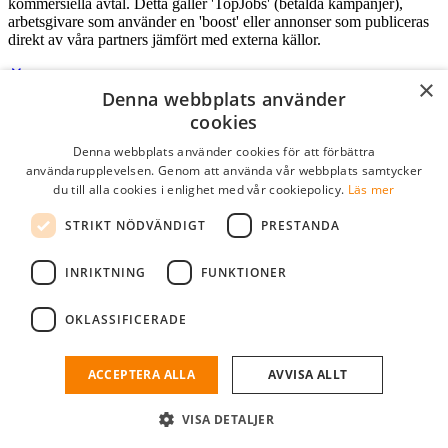
kommersiella avtal. Detta gäller 'TopJobs' (betalda kampanjer),
arbetsgivare som använder en 'boost' eller annonser som publiceras
direkt av våra partners jämfört med externa källor.
×
Denna webbplats använder
Logga in som företag
cookies
Denna webbplats använder cookies för att förbättra
E-post
*
användarupplevelsen. Genom att använda vår webbplats samtycker
du till alla cookies i enlighet med vår cookiepolicy.
Läs mer
Lösenord
STRIKT NÖDVÄNDIGT
PRESTANDA
kom ihåg mig
glömt ditt lösenord?
logga in
INRIKTNING
FUNKTIONER
Kostnadsfri företagsprofil
OKLASSIFICERADE
Om du har företagskonto hos StudentJob SE, kan du enkelt logga in
och söka efter passande kandidater till ditt företag.
ACCEPTERA ALLA
AVVISA ALLT
Har du inte ett företagskonto?
VISA DETALJER
skapa profil gratis