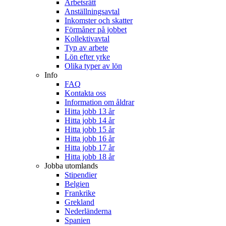
Arbetsrätt
Anställningsavtal
Inkomster och skatter
Förmåner på jobbet
Kollektivavtal
Typ av arbete
Lön efter yrke
Olika typer av lön
Info
FAQ
Kontakta oss
Information om åldrar
Hitta jobb 13 år
Hitta jobb 14 år
Hitta jobb 15 år
Hitta jobb 16 år
Hitta jobb 17 år
Hitta jobb 18 år
Jobba utomlands
Stipendier
Belgien
Frankrike
Grekland
Nederländerna
Spanien