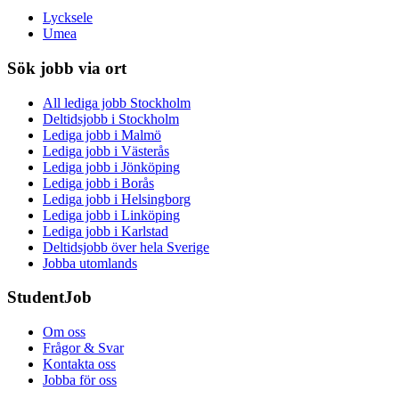
Lycksele
Umea
Sök jobb via ort
All lediga jobb Stockholm
Deltidsjobb i Stockholm
Lediga jobb i Malmö
Lediga jobb i Västerås
Lediga jobb i Jönköping
Lediga jobb i Borås
Lediga jobb i Helsingborg
Lediga jobb i Linköping
Lediga jobb i Karlstad
Deltidsjobb över hela Sverige
Jobba utomlands
StudentJob
Om oss
Frågor & Svar
Kontakta oss
Jobba för oss