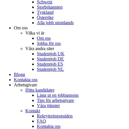
Schweiz
Storbritannien
Tyskland
Österrike
Alla jobb utomlands
Om oss
Vilka vi är
Om oss
Jobba för oss
Våra andra siter
Studentjob UK
Studentjob DE
Studentjob ES
Studentjob NL
Blogg
Kontakta oss
Arbetsgivare
Hitta kandidater
Lägg ut en jobbannons
Tips för arbetsgivare
Våra tjänster
Kontakt
Rekryteringsguiden
FAQ
Kontakta oss