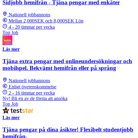
Sidjobb hemifrån - Tjäna pengar med enkäter
Nationell jobbannons
Mellan 2,000SEK och 8,000SEK Lön
4 - 20 timmar per vecka
Top Job
Läs mer
Tjäna extra pengar med onlineundersökningar och
mobilspel. Bekvämt hemifrån eller på språng
Nationell jobbannons
Enligt överenskommelse
2 - 16 timmar per vecka
Ny! Bli en av de första att ansöka
Top Job
Läs mer
Tjäna pengar på dina åsikter! Flexibelt studentjobb
hemifrån.