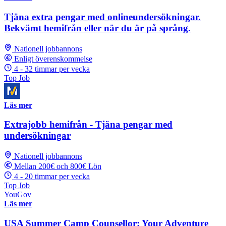
Tjäna extra pengar med onlineundersökningar.
Bekvämt hemifrån eller när du är på språng.
Nationell jobbannons
Enligt överenskommelse
4 - 32 timmar per vecka
Top Job
Läs mer
Extrajobb hemifrån - Tjäna pengar med
undersökningar
Nationell jobbannons
Mellan 200€ och 800€ Lön
4 - 20 timmar per vecka
Top Job
YouGov
Läs mer
USA Summer Camp Counsellor: Your Adventure