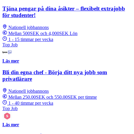
Tjäna pengar på dina åsikter – flexibelt extrajobb
för studenter!
Nationell jobbannons
Mellan 500SEK och 4,000SEK Lön
1 - 15 timmar per vecka
Top Job
Läs mer
Bli din egna chef - Börja ditt nya jobb som
privatlärare
Nationell jobbannons
Mellan 250.00SEK och 550.00SEK per timme
1 - 40 timmar per vecka
Top Job
Läs mer