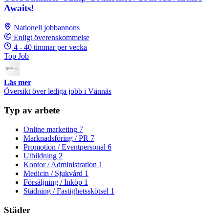
Awaits!
Nationell jobbannons
Enligt överenskommelse
4 - 40 timmar per vecka
Top Job
Läs mer
Översikt över lediga jobb i Vännäs
Typ av arbete
Online marketing
7
Marknadsföring / PR
7
Promotion / Eventpersonal
6
Utbildning
2
Kontor / Administration
1
Medicin / Sjukvård
1
Försäljning / Inköp
1
Städning / Fastighetsskötsel
1
Städer