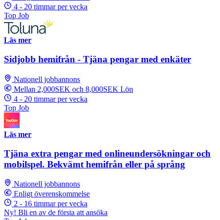
4 - 20 timmar per vecka
Top Job
Läs mer
Sidjobb hemifrån - Tjäna pengar med enkäter
Nationell jobbannons
Mellan 2,000SEK och 8,000SEK Lön
4 - 20 timmar per vecka
Top Job
Läs mer
Tjäna extra pengar med onlineundersökningar och
mobilspel. Bekvämt hemifrån eller på språng
Nationell jobbannons
Enligt överenskommelse
2 - 16 timmar per vecka
Ny! Bli en av de första att ansöka