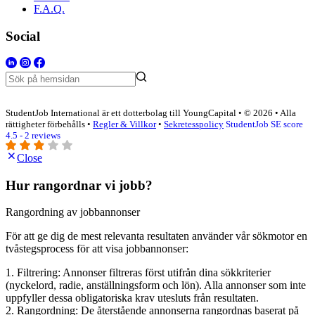
F.A.Q.
Social
StudentJob International är ett dotterbolag till YoungCapital • © 2026 • Alla
rättigheter förbehålls •
Regler & Villkor
•
Sekretesspolicy
StudentJob SE score
4.5 - 2 reviews
Close
Hur rangordnar vi jobb?
Rangordning av jobbannonser
För att ge dig de mest relevanta resultaten använder vår sökmotor en
tvåstegsprocess för att visa jobbannonser:
1. Filtrering: Annonser filtreras först utifrån dina sökkriterier
(nyckelord, radie, anställningsform och lön). Alla annonser som inte
uppfyller dessa obligatoriska krav utesluts från resultaten.
2. Rangordning: De återstående annonserna rangordnas baserat på