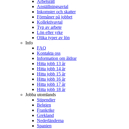
Arbetsrätt
Anställningsavtal
Inkomster och skatter
Förmåner på jobbet
Kollektivavtal
Typ av arbete
Lön efter yrke
Olika typer av lön
Info
FAQ
Kontakta oss
Information om åldrar
Hitta jobb 13 år
Hitta jobb 14 år
Hitta jobb 15 år
Hitta jobb 16 år
Hitta jobb 17 år
Hitta jobb 18 år
Jobba utomlands
Stipendier
Belgien
Frankrike
Grekland
Nederländerna
Spanien