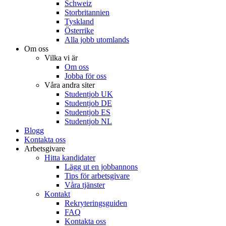
Schweiz
Storbritannien
Tyskland
Österrike
Alla jobb utomlands
Om oss
Vilka vi är
Om oss
Jobba för oss
Våra andra siter
Studentjob UK
Studentjob DE
Studentjob ES
Studentjob NL
Blogg
Kontakta oss
Arbetsgivare
Hitta kandidater
Lägg ut en jobbannons
Tips för arbetsgivare
Våra tjänster
Kontakt
Rekryteringsguiden
FAQ
Kontakta oss