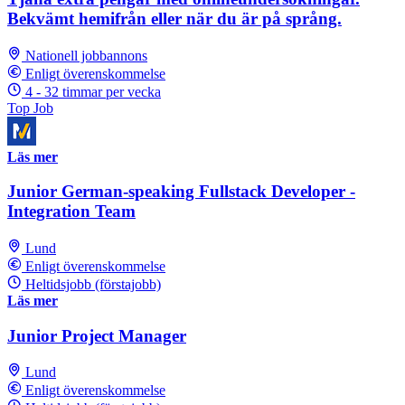
Bekvämt hemifrån eller när du är på språng.
Nationell jobbannons
Enligt överenskommelse
4 - 32 timmar per vecka
Top Job
Läs mer
Junior German-speaking Fullstack Developer -
Integration Team
Lund
Enligt överenskommelse
Heltidsjobb (förstajobb)
Läs mer
Junior Project Manager
Lund
Enligt överenskommelse