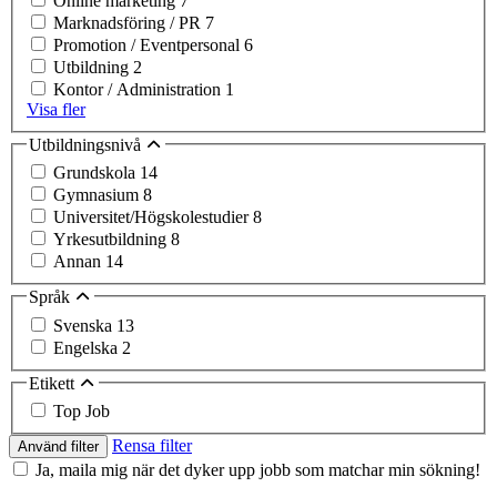
Online marketing
7
Marknadsföring / PR
7
Promotion / Eventpersonal
6
Utbildning
2
Kontor / Administration
1
Visa fler
Utbildningsnivå
Grundskola
14
Gymnasium
8
Universitet/Högskolestudier
8
Yrkesutbildning
8
Annan
14
Språk
Svenska
13
Engelska
2
Etikett
Top Job
Rensa filter
Använd filter
Ja, maila mig när det dyker upp jobb som matchar min sökning!