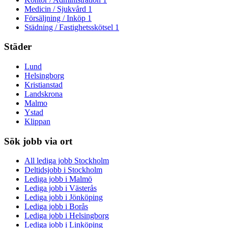
Medicin / Sjukvård
1
Försäljning / Inköp
1
Städning / Fastighetsskötsel
1
Städer
Lund
Helsingborg
Kristianstad
Landskrona
Malmo
Ystad
Klippan
Sök jobb via ort
All lediga jobb Stockholm
Deltidsjobb i Stockholm
Lediga jobb i Malmö
Lediga jobb i Västerås
Lediga jobb i Jönköping
Lediga jobb i Borås
Lediga jobb i Helsingborg
Lediga jobb i Linköping