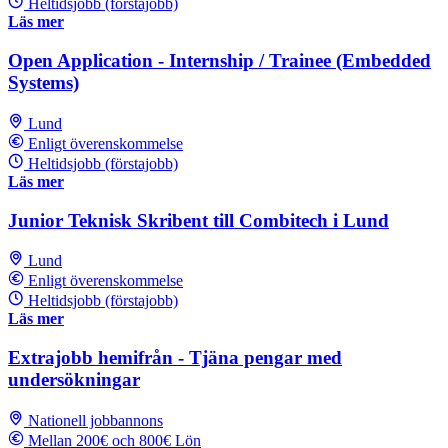
Heltidsjobb (förstajobb)
Läs mer
Open Application - Internship / Trainee (Embedded
Systems)
Lund
Enligt överenskommelse
Heltidsjobb (förstajobb)
Läs mer
Junior Teknisk Skribent till Combitech i Lund
Lund
Enligt överenskommelse
Heltidsjobb (förstajobb)
Läs mer
Extrajobb hemifrån - Tjäna pengar med
undersökningar
Nationell jobbannons
Mellan 200€ och 800€ Lön