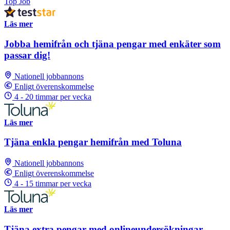
Top Job
Läs mer
Jobba hemifrån och tjäna pengar med enkäter som
passar dig!
Nationell jobbannons
Enligt överenskommelse
4 - 20 timmar per vecka
Läs mer
Tjäna enkla pengar hemifrån med Toluna
Nationell jobbannons
Enligt överenskommelse
4 - 15 timmar per vecka
Läs mer
Tjäna extra pengar med onlineundersökningar.