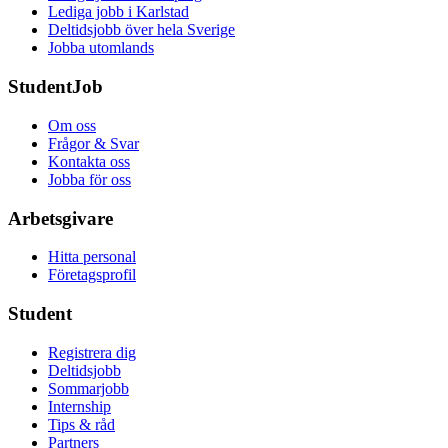
Lediga jobb i Karlstad
Deltidsjobb över hela Sverige
Jobba utomlands
StudentJob
Om oss
Frågor & Svar
Kontakta oss
Jobba för oss
Arbetsgivare
Hitta personal
Företagsprofil
Student
Registrera dig
Deltidsjobb
Sommarjobb
Internship
Tips & råd
Partners