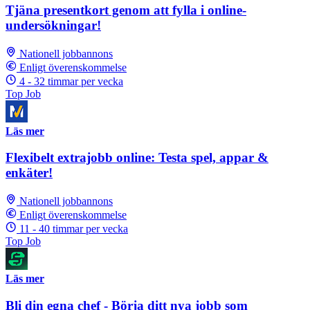
Tjäna presentkort genom att fylla i online-
undersökningar!
Nationell jobbannons
Enligt överenskommelse
4 - 32 timmar per vecka
Top Job
Läs mer
Flexibelt extrajobb online: Testa spel, appar &
enkäter!
Nationell jobbannons
Enligt överenskommelse
11 - 40 timmar per vecka
Top Job
Läs mer
Bli din egna chef - Börja ditt nya jobb som