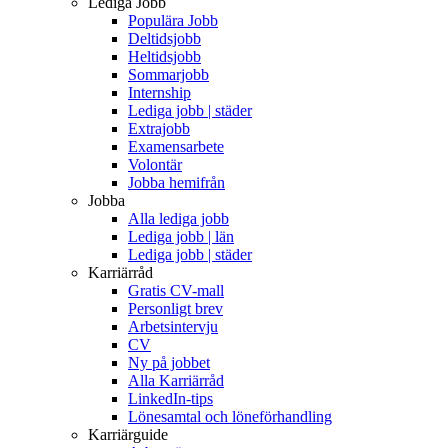
Lediga Jobb
Populära Jobb
Deltidsjobb
Heltidsjobb
Sommarjobb
Internship
Lediga jobb | städer
Extrajobb
Examensarbete
Volontär
Jobba hemifrån
Jobba
Alla lediga jobb
Lediga jobb | län
Lediga jobb | städer
Karriärråd
Gratis CV-mall
Personligt brev
Arbetsintervju
CV
Ny på jobbet
Alla Karriärråd
LinkedIn-tips
Lönesamtal och löneförhandling
Karriärguide