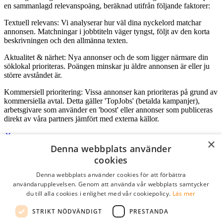
en sammanlagd relevanspoäng, beräknad utifrån följande faktorer:
Textuell relevans: Vi analyserar hur väl dina nyckelord matchar
annonsen. Matchningar i jobbtiteln väger tyngst, följt av den korta
beskrivningen och den allmänna texten.
Aktualitet & närhet: Nya annonser och de som ligger närmare din
söklokal prioriteras. Poängen minskar ju äldre annonsen är eller ju
större avståndet är.
Kommersiell prioritering: Vissa annonser kan prioriteras på grund av
kommersiella avtal. Detta gäller 'TopJobs' (betalda kampanjer),
arbetsgivare som använder en 'boost' eller annonser som publiceras
direkt av våra partners jämfört med externa källor.
×
Denna webbplats använder
Logga in som företag
cookies
Denna webbplats använder cookies för att förbättra
E-post
*
användarupplevelsen. Genom att använda vår webbplats samtycker
du till alla cookies i enlighet med vår cookiepolicy.
Läs mer
Lösenord
STRIKT NÖDVÄNDIGT
PRESTANDA
kom ihåg mig