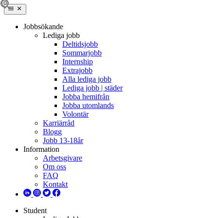
Jobbsökande
Lediga jobb
Deltidsjobb
Sommarjobb
Internship
Extrajobb
Alla lediga jobb
Lediga jobb | städer
Jobba hemifrån
Jobba utomlands
Volontär
Karriärråd
Blogg
Jobb 13-18år
Information
Arbetsgivare
Om oss
FAQ
Kontakt
Student