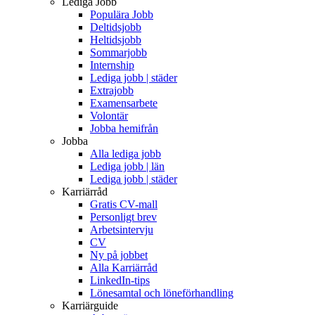
Lediga Jobb
Populära Jobb
Deltidsjobb
Heltidsjobb
Sommarjobb
Internship
Lediga jobb | städer
Extrajobb
Examensarbete
Volontär
Jobba hemifrån
Jobba
Alla lediga jobb
Lediga jobb | län
Lediga jobb | städer
Karriärråd
Gratis CV-mall
Personligt brev
Arbetsintervju
CV
Ny på jobbet
Alla Karriärråd
LinkedIn-tips
Lönesamtal och löneförhandling
Karriärguide