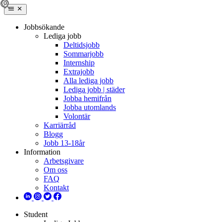
Jobbsökande
Lediga jobb
Deltidsjobb
Sommarjobb
Internship
Extrajobb
Alla lediga jobb
Lediga jobb | städer
Jobba hemifrån
Jobba utomlands
Volontär
Karriärråd
Blogg
Jobb 13-18år
Information
Arbetsgivare
Om oss
FAQ
Kontakt
Student