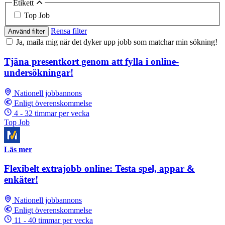
Etikett
Top Job
Rensa filter
Använd filter
Ja, maila mig när det dyker upp jobb som matchar min sökning!
Tjäna presentkort genom att fylla i online-
undersökningar!
Nationell jobbannons
Enligt överenskommelse
4 - 32 timmar per vecka
Top Job
Läs mer
Flexibelt extrajobb online: Testa spel, appar &
enkäter!
Nationell jobbannons
Enligt överenskommelse
11 - 40 timmar per vecka