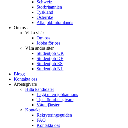
Schweiz
Storbritannien
Tyskland
Österrike
Alla jobb utomlands
Om oss
Vilka vi är
Om oss
Jobba för oss
Våra andra siter
Studentjob UK
Studentjob DE
Studentjob ES
Studentjob NL
Blogg
Kontakta oss
Arbetsgivare
Hitta kandidater
Lägg ut en jobbannons
Tips för arbetsgivare
Våra tjänster
Kontakt
Rekryteringsguiden
FAQ
Kontakta oss