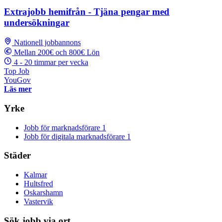
Extrajobb hemifrån - Tjäna pengar med
undersökningar
Nationell jobbannons
Mellan 200€ och 800€ Lön
4 - 20 timmar per vecka
Top Job
YouGov
Läs mer
Yrke
Jobb för marknadsförare
1
Jobb för digitala marknadsförare
1
Städer
Kalmar
Hultsfred
Oskarshamn
Vastervik
Sök jobb via ort