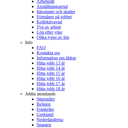
Arbetsrätt
Anställningsavtal
Inkomster och skatter
Förmåner på jobbet
Kollektivavtal
Typ av arbete
Lön efter yrke
Olika typer av lön
Info
FAQ
Kontakta oss
Information om åldrar
Hitta jobb 13 år
Hitta jobb 14 år
Hitta jobb 15 år
Hitta jobb 16 år
Hitta jobb 17 år
Hitta jobb 18 år
Jobba utomlands
Stipendier
Belgien
Frankrike
Grekland
Nederländerna
Spanien