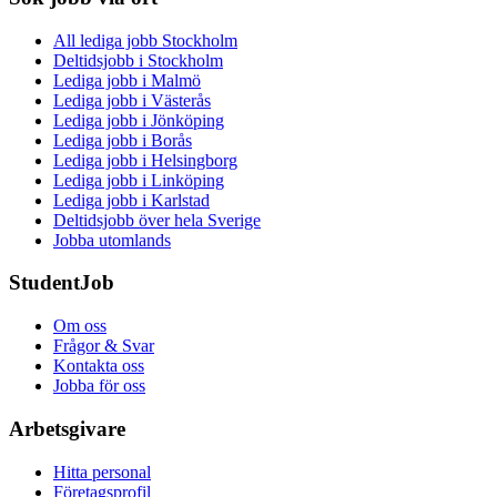
All lediga jobb Stockholm
Deltidsjobb i Stockholm
Lediga jobb i Malmö
Lediga jobb i Västerås
Lediga jobb i Jönköping
Lediga jobb i Borås
Lediga jobb i Helsingborg
Lediga jobb i Linköping
Lediga jobb i Karlstad
Deltidsjobb över hela Sverige
Jobba utomlands
StudentJob
Om oss
Frågor & Svar
Kontakta oss
Jobba för oss
Arbetsgivare
Hitta personal
Företagsprofil