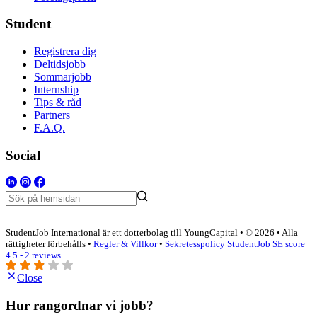
Student
Registrera dig
Deltidsjobb
Sommarjobb
Internship
Tips & råd
Partners
F.A.Q.
Social
StudentJob International är ett dotterbolag till YoungCapital • © 2026 • Alla
rättigheter förbehålls •
Regler & Villkor
•
Sekretesspolicy
StudentJob SE score
4.5 - 2 reviews
Close
Hur rangordnar vi jobb?