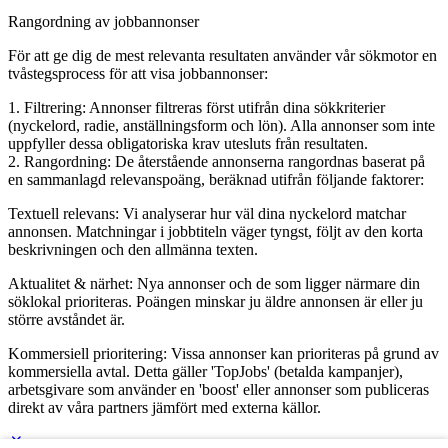
Rangordning av jobbannonser
För att ge dig de mest relevanta resultaten använder vår sökmotor en
tvåstegsprocess för att visa jobbannonser:
1. Filtrering: Annonser filtreras först utifrån dina sökkriterier
(nyckelord, radie, anställningsform och lön). Alla annonser som inte
uppfyller dessa obligatoriska krav utesluts från resultaten.
2. Rangordning: De återstående annonserna rangordnas baserat på
en sammanlagd relevanspoäng, beräknad utifrån följande faktorer:
Textuell relevans: Vi analyserar hur väl dina nyckelord matchar
annonsen. Matchningar i jobbtiteln väger tyngst, följt av den korta
beskrivningen och den allmänna texten.
Aktualitet & närhet: Nya annonser och de som ligger närmare din
söklokal prioriteras. Poängen minskar ju äldre annonsen är eller ju
större avståndet är.
Kommersiell prioritering: Vissa annonser kan prioriteras på grund av
kommersiella avtal. Detta gäller 'TopJobs' (betalda kampanjer),
arbetsgivare som använder en 'boost' eller annonser som publiceras
direkt av våra partners jämfört med externa källor.