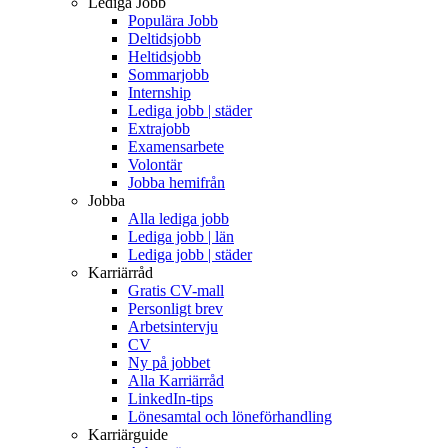
Lediga Jobb
Populära Jobb
Deltidsjobb
Heltidsjobb
Sommarjobb
Internship
Lediga jobb | städer
Extrajobb
Examensarbete
Volontär
Jobba hemifrån
Jobba
Alla lediga jobb
Lediga jobb | län
Lediga jobb | städer
Karriärråd
Gratis CV-mall
Personligt brev
Arbetsintervju
CV
Ny på jobbet
Alla Karriärråd
LinkedIn-tips
Lönesamtal och löneförhandling
Karriärguide