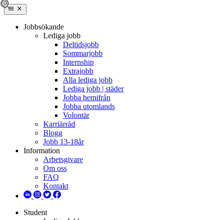
Jobbsökande
Lediga jobb
Deltidsjobb
Sommarjobb
Internship
Extrajobb
Alla lediga jobb
Lediga jobb | städer
Jobba hemifrån
Jobba utomlands
Volontär
Karriärråd
Blogg
Jobb 13-18år
Information
Arbetsgivare
Om oss
FAQ
Kontakt
Student