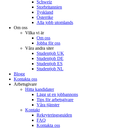
Schweiz
Storbritannien
Tyskland
Österrike
Alla jobb utomlands
Om oss
Vilka vi är
Om oss
Jobba för oss
Våra andra siter
Studentjob UK
Studentjob DE
Studentjob ES
Studentjob NL
Blogg
Kontakta oss
Arbetsgivare
Hitta kandidater
Lägg ut en jobbannons
Tips för arbetsgivare
Våra tjänster
Kontakt
Rekryteringsguiden
FAQ
Kontakta oss