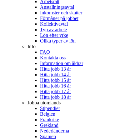
Arbetsrätt
Anställningsavtal
Inkomster och skatter
Förmåner på jobbet
Kollektivavtal
Typ av arbete
Lön efter yrke
Olika typer av lön
Info
FAQ
Kontakta oss
Information om åldrar
Hitta jobb 13 år
Hitta jobb 14 år
Hitta jobb 15 år
Hitta jobb 16 år
Hitta jobb 17 år
Hitta jobb 18 år
Jobba utomlands
Stipendier
Belgien
Frankrike
Grekland
Nederländerna
Spanien