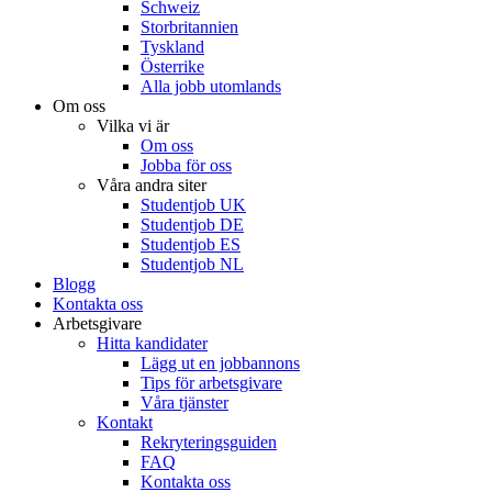
Schweiz
Storbritannien
Tyskland
Österrike
Alla jobb utomlands
Om oss
Vilka vi är
Om oss
Jobba för oss
Våra andra siter
Studentjob UK
Studentjob DE
Studentjob ES
Studentjob NL
Blogg
Kontakta oss
Arbetsgivare
Hitta kandidater
Lägg ut en jobbannons
Tips för arbetsgivare
Våra tjänster
Kontakt
Rekryteringsguiden
FAQ
Kontakta oss