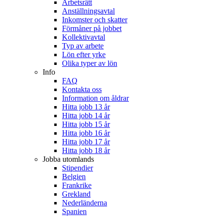
Arbetsrätt
Anställningsavtal
Inkomster och skatter
Förmåner på jobbet
Kollektivavtal
Typ av arbete
Lön efter yrke
Olika typer av lön
Info
FAQ
Kontakta oss
Information om åldrar
Hitta jobb 13 år
Hitta jobb 14 år
Hitta jobb 15 år
Hitta jobb 16 år
Hitta jobb 17 år
Hitta jobb 18 år
Jobba utomlands
Stipendier
Belgien
Frankrike
Grekland
Nederländerna
Spanien