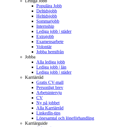
Lediga Jobb
Populära Jobb
Deltidsjobb
Heltidsjobb
Sommarjobb
Internship
Lediga jobb | städer
Extrajobb
Examensarbete
Volontär
Jobba hemifrån
Jobba
Alla lediga jobb
Lediga jobb | län
Lediga jobb | städer
Karriärråd
Gratis CV-mall
Personligt brev
Arbetsintervju
CV
Ny på jobbet
Alla Karriärråd
LinkedIn-tips
Lönesamtal och löneförhandling
Karriärguide