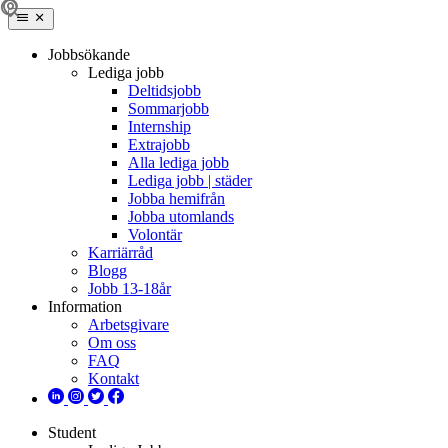
Jobbsökande
Lediga jobb
Deltidsjobb
Sommarjobb
Internship
Extrajobb
Alla lediga jobb
Lediga jobb | städer
Jobba hemifrån
Jobba utomlands
Volontär
Karriärråd
Blogg
Jobb 13-18år
Information
Arbetsgivare
Om oss
FAQ
Kontakt
Student