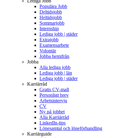
Lediga Jobb
Populära Jobb
Deltidsjobb
Heltidsjobb
Sommarjobb
Internship
Lediga jobb | städer
Extrajobb
Examensarbete
Volontär
Jobba hemifrån
Jobba
Alla lediga jobb
Lediga jobb | län
Lediga jobb | städer
Karriärråd
Gratis CV-mall
Personligt brev
Arbetsintervju
CV
Ny på jobbet
Alla Karriärråd
LinkedIn-tips
Lönesamtal och löneförhandling
Karriärguide