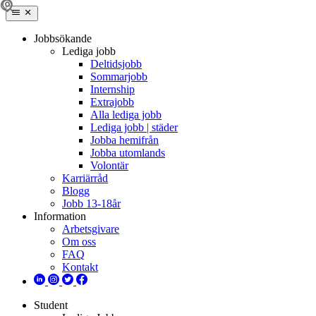
Jobbsökande
Lediga jobb
Deltidsjobb
Sommarjobb
Internship
Extrajobb
Alla lediga jobb
Lediga jobb | städer
Jobba hemifrån
Jobba utomlands
Volontär
Karriärråd
Blogg
Jobb 13-18år
Information
Arbetsgivare
Om oss
FAQ
Kontakt
Student