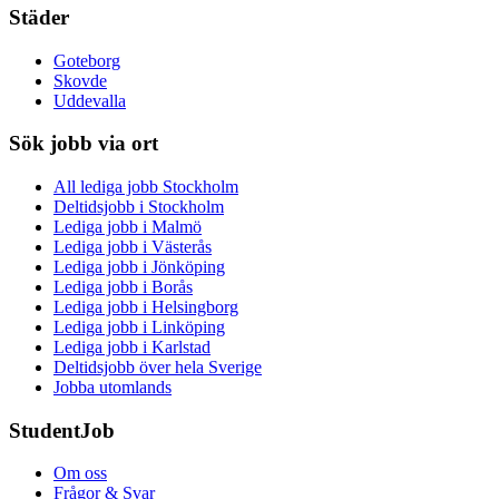
Städer
Goteborg
Skovde
Uddevalla
Sök jobb via ort
All lediga jobb Stockholm
Deltidsjobb i Stockholm
Lediga jobb i Malmö
Lediga jobb i Västerås
Lediga jobb i Jönköping
Lediga jobb i Borås
Lediga jobb i Helsingborg
Lediga jobb i Linköping
Lediga jobb i Karlstad
Deltidsjobb över hela Sverige
Jobba utomlands
StudentJob
Om oss
Frågor & Svar