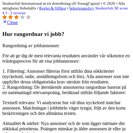
StudentJob International är ett dotterbolag till YoungCapital • © 2026 • Alla
rättigheter förbehålls •
Regler & Villkor
•
Sekretesspolicy
StudentJob SE score
4.5 - 2 reviews
Close
Hur rangordnar vi jobb?
Rangordning av jobbannonser
För att ge dig de mest relevanta resultaten använder vår sökmotor en
tvåstegsprocess för att visa jobbannonser:
1. Filtrering: Annonser filtreras först utifrån dina sökkriterier
(nyckelord, radie, anställningsform och lön). Alla annonser som inte
uppfyller dessa obligatoriska krav utesluts från resultaten.
2. Rangordning: De återstående annonserna rangordnas baserat på
en sammanlagd relevanspoäng, beräknad utifrån följande faktorer:
Textuell relevans: Vi analyserar hur väl dina nyckelord matchar
annonsen. Matchningar i jobbtiteln väger tyngst, följt av den korta
beskrivningen och den allmänna texten.
Aktualitet & närhet: Nya annonser och de som ligger närmare din
söklokal prioriteras. Poängen minskar ju äldre annonsen är eller ju