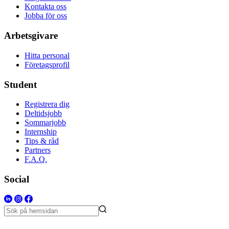
Kontakta oss
Jobba för oss
Arbetsgivare
Hitta personal
Företagsprofil
Student
Registrera dig
Deltidsjobb
Sommarjobb
Internship
Tips & råd
Partners
F.A.Q.
Social