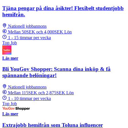
Tjäna pengar på dina åsikter! Flexibelt studentjobb
hemifrån.
Nationell jobbannons
Mellan 50SEK och 4,000SEK Lön
1 - 15 timmar per vecka
Top Job
Läs mer
Bli YouGov Shopper: Scanna dina inköp & få
spännande belöningar!
Nationell jobbannons
Mellan 115SEK och 2,875SEK Lön
1 - 10 timmar per vecka
Top Job
Läs mer
Extrajobb hemifrån som Toluna influencer