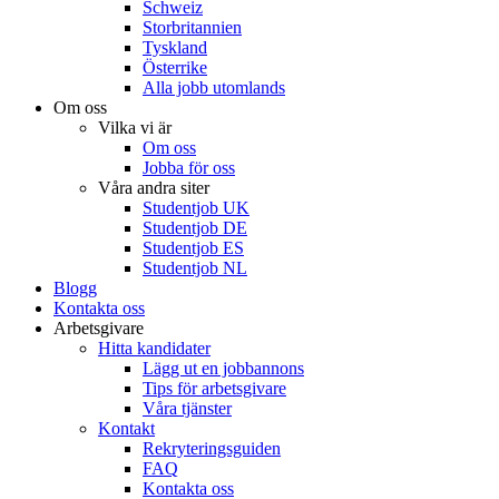
Schweiz
Storbritannien
Tyskland
Österrike
Alla jobb utomlands
Om oss
Vilka vi är
Om oss
Jobba för oss
Våra andra siter
Studentjob UK
Studentjob DE
Studentjob ES
Studentjob NL
Blogg
Kontakta oss
Arbetsgivare
Hitta kandidater
Lägg ut en jobbannons
Tips för arbetsgivare
Våra tjänster
Kontakt
Rekryteringsguiden
FAQ
Kontakta oss