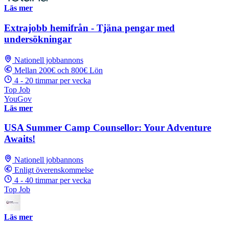
Läs mer
Extrajobb hemifrån - Tjäna pengar med
undersökningar
Nationell jobbannons
Mellan 200€ och 800€ Lön
4 - 20 timmar per vecka
Top Job
YouGov
Läs mer
USA Summer Camp Counsellor: Your Adventure
Awaits!
Nationell jobbannons
Enligt överenskommelse
4 - 40 timmar per vecka
Top Job
Läs mer