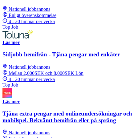
Nationell jobbannons
Enligt överenskommelse
4 - 20 timmar per vecka
Top Job
Läs mer
Sidjobb hemifrån - Tjäna pengar med enkäter
Nationell jobbannons
Mellan 2,000SEK och 8,000SEK Lön
4 - 20 timmar per vecka
Top Job
Läs mer
Tjäna extra pengar med onlineundersökningar och
mobilspel. Bekvämt hemifrån eller på språng
Nationell jobbannons