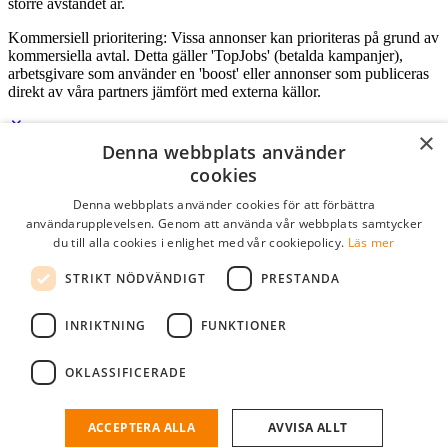
större avståndet är.
Kommersiell prioritering: Vissa annonser kan prioriteras på grund av
kommersiella avtal. Detta gäller 'TopJobs' (betalda kampanjer),
arbetsgivare som använder en 'boost' eller annonser som publiceras
direkt av våra partners jämfört med externa källor.
×
Denna webbplats använder
Logga in som företag
cookies
Denna webbplats använder cookies för att förbättra
E-post
*
användarupplevelsen. Genom att använda vår webbplats samtycker
du till alla cookies i enlighet med vår cookiepolicy.
Läs mer
Lösenord
STRIKT NÖDVÄNDIGT
PRESTANDA
kom ihåg mig
glömt ditt lösenord?
logga in
INRIKTNING
FUNKTIONER
Kostnadsfri företagsprofil
OKLASSIFICERADE
Om du har företagskonto hos StudentJob SE, kan du enkelt logga in
och söka efter passande kandidater till ditt företag.
ACCEPTERA ALLA
AVVISA ALLT