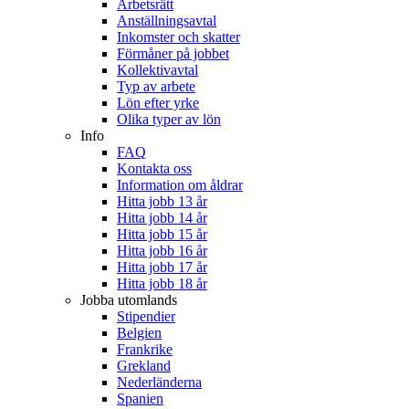
Arbetsrätt
Anställningsavtal
Inkomster och skatter
Förmåner på jobbet
Kollektivavtal
Typ av arbete
Lön efter yrke
Olika typer av lön
Info
FAQ
Kontakta oss
Information om åldrar
Hitta jobb 13 år
Hitta jobb 14 år
Hitta jobb 15 år
Hitta jobb 16 år
Hitta jobb 17 år
Hitta jobb 18 år
Jobba utomlands
Stipendier
Belgien
Frankrike
Grekland
Nederländerna
Spanien