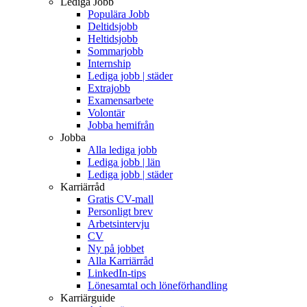
Lediga Jobb
Populära Jobb
Deltidsjobb
Heltidsjobb
Sommarjobb
Internship
Lediga jobb | städer
Extrajobb
Examensarbete
Volontär
Jobba hemifrån
Jobba
Alla lediga jobb
Lediga jobb | län
Lediga jobb | städer
Karriärråd
Gratis CV-mall
Personligt brev
Arbetsintervju
CV
Ny på jobbet
Alla Karriärråd
LinkedIn-tips
Lönesamtal och löneförhandling
Karriärguide