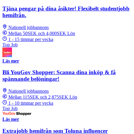
Tjäna pengar på dina åsikter! Flexibelt studentjobb
hemifrån.
Nationell jobbannons
Mellan 50SEK och 4,000SEK Lön
1 - 15 timmar per vecka
Top Job
Läs mer
Bli YouGov Shopper: Scanna dina inköp & få
spännande belöningar!
Nationell jobbannons
Mellan 115SEK och 2,875SEK Lön
1 - 10 timmar per vecka
Top Job
Läs mer
Extrajobb hemifrån som Toluna influencer