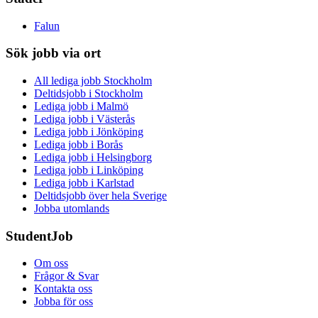
Falun
Sök jobb via ort
All lediga jobb Stockholm
Deltidsjobb i Stockholm
Lediga jobb i Malmö
Lediga jobb i Västerås
Lediga jobb i Jönköping
Lediga jobb i Borås
Lediga jobb i Helsingborg
Lediga jobb i Linköping
Lediga jobb i Karlstad
Deltidsjobb över hela Sverige
Jobba utomlands
StudentJob
Om oss
Frågor & Svar
Kontakta oss
Jobba för oss