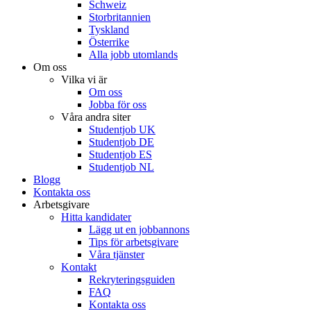
Schweiz
Storbritannien
Tyskland
Österrike
Alla jobb utomlands
Om oss
Vilka vi är
Om oss
Jobba för oss
Våra andra siter
Studentjob UK
Studentjob DE
Studentjob ES
Studentjob NL
Blogg
Kontakta oss
Arbetsgivare
Hitta kandidater
Lägg ut en jobbannons
Tips för arbetsgivare
Våra tjänster
Kontakt
Rekryteringsguiden
FAQ
Kontakta oss