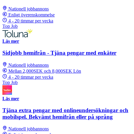
Nationell jobbannons
Enligt överenskommelse
4 - 20 timmar per vecka
Top Job
Läs mer
Sidjobb hemifrån - Tjäna pengar med enkäter
Nationell jobbannons
Mellan 2,000SEK och 8,000SEK Lön
4 - 20 timmar per vecka
Top Job
Läs mer
Tjäna extra pengar med onlineundersökningar och
mobilspel. Bekvämt hemifrån eller på språng
Nationell jobbannons