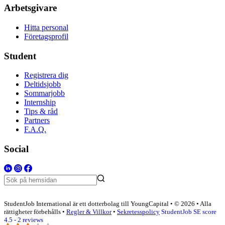
Arbetsgivare
Hitta personal
Företagsprofil
Student
Registrera dig
Deltidsjobb
Sommarjobb
Internship
Tips & råd
Partners
F.A.Q.
Social
StudentJob International är ett dotterbolag till YoungCapital • © 2026 • Alla
rättigheter förbehålls •
Regler & Villkor
•
Sekretesspolicy
StudentJob SE score
4.5 - 2 reviews