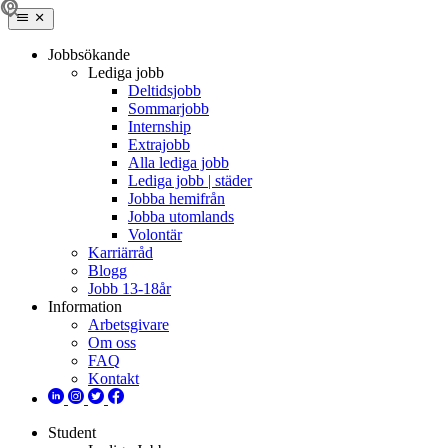
Jobbsökande
Lediga jobb
Deltidsjobb
Sommarjobb
Internship
Extrajobb
Alla lediga jobb
Lediga jobb | städer
Jobba hemifrån
Jobba utomlands
Volontär
Karriärråd
Blogg
Jobb 13-18år
Information
Arbetsgivare
Om oss
FAQ
Kontakt
Student