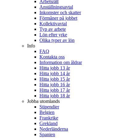
Arbetsrätt
Anställningsavtal
Inkomster och skatter
Förmåner på jobbet
Kollektivavtal
Typ av arbete
Lön efter yrke
Olika typer av lön
Info
FAQ
Kontakta oss
Information om åldrar
Hitta jobb 13 år
Hitta jobb 14 år
Hitta jobb 15 år
Hitta jobb 16 år
Hitta jobb 17 år
Hitta jobb 18 år
Jobba utomlands
Stipendier
Belgien
Frankrike
Grekland
Nederländerna
Spanien