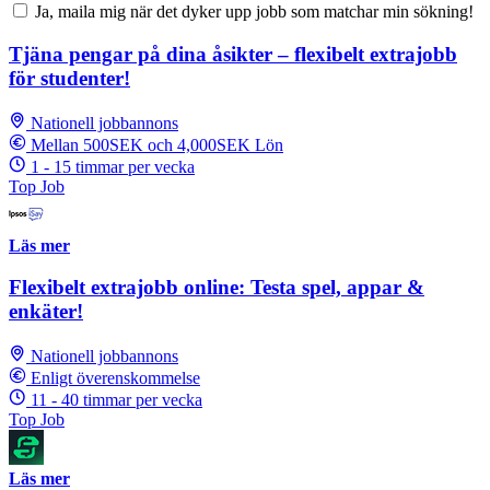
Ja, maila mig när det dyker upp jobb som matchar min sökning!
Tjäna pengar på dina åsikter – flexibelt extrajobb
för studenter!
Nationell jobbannons
Mellan 500SEK och 4,000SEK Lön
1 - 15 timmar per vecka
Top Job
Läs mer
Flexibelt extrajobb online: Testa spel, appar &
enkäter!
Nationell jobbannons
Enligt överenskommelse
11 - 40 timmar per vecka
Top Job
Läs mer