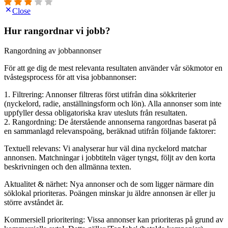
Close
Hur rangordnar vi jobb?
Rangordning av jobbannonser
För att ge dig de mest relevanta resultaten använder vår sökmotor en
tvåstegsprocess för att visa jobbannonser:
1. Filtrering: Annonser filtreras först utifrån dina sökkriterier
(nyckelord, radie, anställningsform och lön). Alla annonser som inte
uppfyller dessa obligatoriska krav utesluts från resultaten.
2. Rangordning: De återstående annonserna rangordnas baserat på
en sammanlagd relevanspoäng, beräknad utifrån följande faktorer:
Textuell relevans: Vi analyserar hur väl dina nyckelord matchar
annonsen. Matchningar i jobbtiteln väger tyngst, följt av den korta
beskrivningen och den allmänna texten.
Aktualitet & närhet: Nya annonser och de som ligger närmare din
söklokal prioriteras. Poängen minskar ju äldre annonsen är eller ju
större avståndet är.
Kommersiell prioritering: Vissa annonser kan prioriteras på grund av