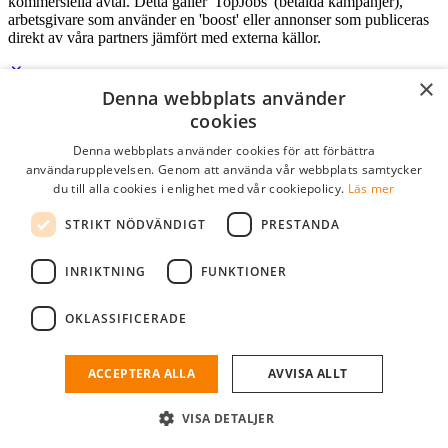
kommersiella avtal. Detta gäller 'TopJobs' (betalda kampanjer),
arbetsgivare som använder en 'boost' eller annonser som publiceras
direkt av våra partners jämfört med externa källor.
×
Denna webbplats använder
Logga in som företag
cookies
Denna webbplats använder cookies för att förbättra
E-post
*
användarupplevelsen. Genom att använda vår webbplats samtycker
du till alla cookies i enlighet med vår cookiepolicy.
Läs mer
Lösenord
STRIKT NÖDVÄNDIGT
PRESTANDA
kom ihåg mig
glömt ditt lösenord?
logga in
INRIKTNING
FUNKTIONER
Kostnadsfri företagsprofil
OKLASSIFICERADE
Om du har företagskonto hos StudentJob SE, kan du enkelt logga in
och söka efter passande kandidater till ditt företag.
ACCEPTERA ALLA
AVVISA ALLT
Har du inte ett företagskonto?
VISA DETALJER
skapa profil gratis