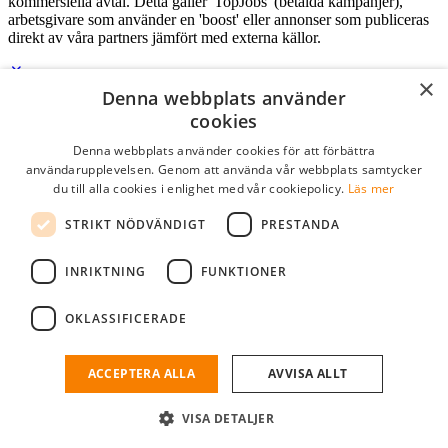
kommersiella avtal. Detta gäller 'TopJobs' (betalda kampanjer),
arbetsgivare som använder en 'boost' eller annonser som publiceras
direkt av våra partners jämfört med externa källor.
×
Denna webbplats använder
Logga in som företag
cookies
Denna webbplats använder cookies för att förbättra
E-post
*
användarupplevelsen. Genom att använda vår webbplats samtycker
du till alla cookies i enlighet med vår cookiepolicy.
Läs mer
Lösenord
STRIKT NÖDVÄNDIGT
PRESTANDA
kom ihåg mig
glömt ditt lösenord?
logga in
INRIKTNING
FUNKTIONER
Kostnadsfri företagsprofil
OKLASSIFICERADE
Om du har företagskonto hos StudentJob SE, kan du enkelt logga in
och söka efter passande kandidater till ditt företag.
ACCEPTERA ALLA
AVVISA ALLT
Har du inte ett företagskonto?
VISA DETALJER
skapa profil gratis