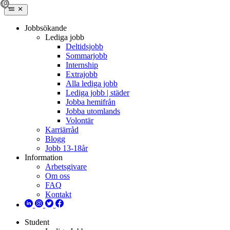
Jobbsökande
Lediga jobb
Deltidsjobb
Sommarjobb
Internship
Extrajobb
Alla lediga jobb
Lediga jobb | städer
Jobba hemifrån
Jobba utomlands
Volontär
Karriärråd
Blogg
Jobb 13-18år
Information
Arbetsgivare
Om oss
FAQ
Kontakt
Student