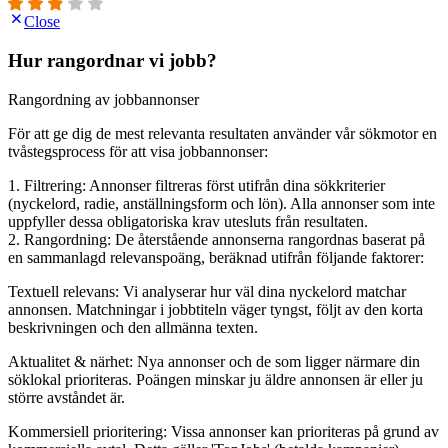
Close
Hur rangordnar vi jobb?
Rangordning av jobbannonser
För att ge dig de mest relevanta resultaten använder vår sökmotor en
tvåstegsprocess för att visa jobbannonser:
1. Filtrering: Annonser filtreras först utifrån dina sökkriterier
(nyckelord, radie, anställningsform och lön). Alla annonser som inte
uppfyller dessa obligatoriska krav utesluts från resultaten.
2. Rangordning: De återstående annonserna rangordnas baserat på
en sammanlagd relevanspoäng, beräknad utifrån följande faktorer:
Textuell relevans: Vi analyserar hur väl dina nyckelord matchar
annonsen. Matchningar i jobbtiteln väger tyngst, följt av den korta
beskrivningen och den allmänna texten.
Aktualitet & närhet: Nya annonser och de som ligger närmare din
söklokal prioriteras. Poängen minskar ju äldre annonsen är eller ju
större avståndet är.
Kommersiell prioritering: Vissa annonser kan prioriteras på grund av