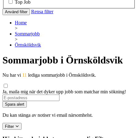
Top Job
Rensa filter
Använd filter
Home
>
Sommarjobb
>
Örnsköldsvik
Sommarjobb i Örnsköldsvik
Nu har vi
11
lediga sommarjobb i Örnsköldsvik.
Ja, maila mig när det dyker upp jobb som matchar min sökning!
If
you
Spara alert
are
a
Du kan stänga av notiser vi email närsomhelst.
human,
ignore
Filter
this
field