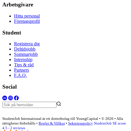
Arbetsgivare
Hitta personal
Företagsprofil
Student
Registrera dig
Deltidsjobb
Sommarjobb
Internship
Tips & råd
Partners
F.A.Q.
Social
StudentJob International är ett dotterbolag till YoungCapital • © 2026 • Alla
rättigheter förbehålls •
Regler & Villkor
•
Sekretesspolicy
StudentJob SE score
4.5 - 2 reviews