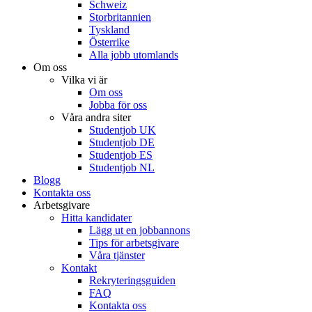
Schweiz
Storbritannien
Tyskland
Österrike
Alla jobb utomlands
Om oss
Vilka vi är
Om oss
Jobba för oss
Våra andra siter
Studentjob UK
Studentjob DE
Studentjob ES
Studentjob NL
Blogg
Kontakta oss
Arbetsgivare
Hitta kandidater
Lägg ut en jobbannons
Tips för arbetsgivare
Våra tjänster
Kontakt
Rekryteringsguiden
FAQ
Kontakta oss