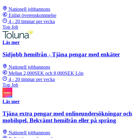
Nationell jobbannons
Enligt överenskommelse
4 - 20 timmar per vecka
Top Job
Läs mer
Sidjobb hemifrån - Tjäna pengar med enkäter
Nationell jobbannons
Mellan 2,000SEK och 8,000SEK Lön
4 - 20 timmar per vecka
Top Job
Läs mer
Tjäna extra pengar med onlineundersökningar och
mobilspel. Bekvämt hemifrån eller på språng
Nationell jobbannons