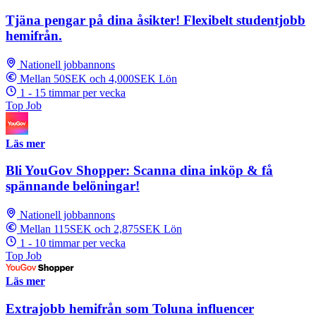
Tjäna pengar på dina åsikter! Flexibelt studentjobb
hemifrån.
Nationell jobbannons
Mellan 50SEK och 4,000SEK Lön
1 - 15 timmar per vecka
Top Job
Läs mer
Bli YouGov Shopper: Scanna dina inköp & få
spännande belöningar!
Nationell jobbannons
Mellan 115SEK och 2,875SEK Lön
1 - 10 timmar per vecka
Top Job
Läs mer
Extrajobb hemifrån som Toluna influencer