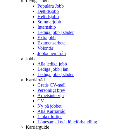
Lediga Jobb
Populära Jobb
Deltidsjobb
Heltidsjobb
Sommarjobb
Internship
Lediga jobb | städer
Extrajobb
Examensarbete
Volontär
Jobba hemifrån
Jobba
Alla lediga jobb
Lediga jobb | län
Lediga jobb | städer
Karriärråd
Gratis CV-mall
Personligt brev
Arbetsintervju
CV
Ny på jobbet
Alla Karriärråd
LinkedIn-tips
Lönesamtal och löneförhandling
Karriärguide