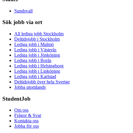
Sundsvall
Sök jobb via ort
All lediga jobb Stockholm
Deltidsjobb i Stockholm
Lediga jobb i Malmö
Lediga jobb i Västerås
Lediga jobb i Jönköping
Lediga jobb i Borås
Lediga jobb i Helsingborg
Lediga jobb i Linköping
Lediga jobb i Karlstad
Deltidsjobb över hela Sverige
Jobba utomlands
StudentJob
Om oss
Frågor & Svar
Kontakta oss
Jobba för oss