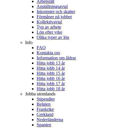
Arbetsrätt
Anställningsavtal
Inkomster och skatter
Förmåner på jobbet
Kollektivavtal
Typ av arbete
Lön efter yrke
Olika typer av lön
Info
FAQ
Kontakta oss
Information om åldrar
Hitta jobb 13 år
Hitta jobb 14 år
Hitta jobb 15 år
Hitta jobb 16 år
Hitta jobb 17 år
Hitta jobb 18 år
Jobba utomlands
Stipendier
Belgien
Frankrike
Grekland
Nederländerna
Spanien