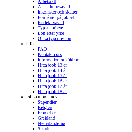
Arbetsrätt
Anställningsavtal
Inkomster och skatter
Förmåner på jobbet
Kollektivavtal
Typ av arbete
Lön efter yrke
Olika typer av lön
Info
FAQ
Kontakta oss
Information om åldrar
Hitta jobb 13 år
Hitta jobb 14 år
Hitta jobb 15 år
Hitta jobb 16 år
Hitta jobb 17 år
Hitta jobb 18 år
Jobba utomlands
Stipendier
Belgien
Frankrike
Grekland
Nederländerna
Spanien