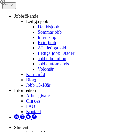
Jobbsökande
Lediga jobb
Deltidsjobb
Sommarjobb
Internship
Extrajobb
Alla lediga jobb
Lediga jobb | städer
Jobba hemifrån
Jobba utomlands
Volontär
Karriärråd
Blogg
Jobb 13-18år
Information
Arbetsgivare
Om oss
FAQ
Kontakt
Student