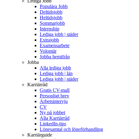
Lediga Jobb
Populära Jobb
Deltidsjobb
Heltidsjobb
Sommarjobb
Internship
Lediga jobb | städer
Extrajobb
Examensarbete
Volontär
Jobba hemifrån
Jobba
Alla lediga jobb
Lediga jobb | län
Lediga jobb | städer
Karriärråd
Gratis CV-mall
Personligt brev
Arbetsintervju
CV
Ny på jobbet
Alla Karriärråd
LinkedIn-tips
Lönesamtal och löneförhandling
Karriärguide