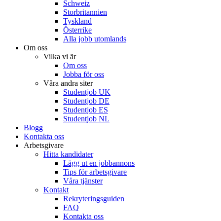
Schweiz
Storbritannien
Tyskland
Österrike
Alla jobb utomlands
Om oss
Vilka vi är
Om oss
Jobba för oss
Våra andra siter
Studentjob UK
Studentjob DE
Studentjob ES
Studentjob NL
Blogg
Kontakta oss
Arbetsgivare
Hitta kandidater
Lägg ut en jobbannons
Tips för arbetsgivare
Våra tjänster
Kontakt
Rekryteringsguiden
FAQ
Kontakta oss