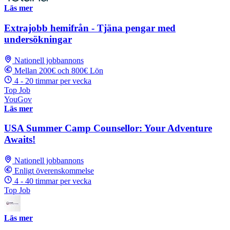
Läs mer
Extrajobb hemifrån - Tjäna pengar med
undersökningar
Nationell jobbannons
Mellan 200€ och 800€ Lön
4 - 20 timmar per vecka
Top Job
YouGov
Läs mer
USA Summer Camp Counsellor: Your Adventure
Awaits!
Nationell jobbannons
Enligt överenskommelse
4 - 40 timmar per vecka
Top Job
Läs mer