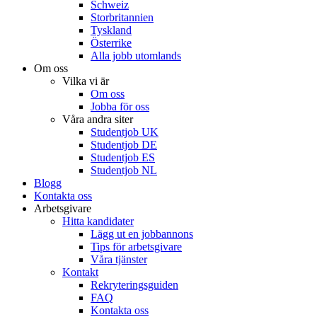
Schweiz
Storbritannien
Tyskland
Österrike
Alla jobb utomlands
Om oss
Vilka vi är
Om oss
Jobba för oss
Våra andra siter
Studentjob UK
Studentjob DE
Studentjob ES
Studentjob NL
Blogg
Kontakta oss
Arbetsgivare
Hitta kandidater
Lägg ut en jobbannons
Tips för arbetsgivare
Våra tjänster
Kontakt
Rekryteringsguiden
FAQ
Kontakta oss