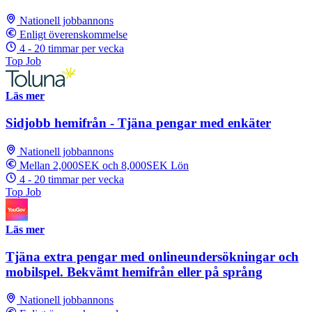
Nationell jobbannons
Enligt överenskommelse
4 - 20 timmar per vecka
Top Job
Läs mer
Sidjobb hemifrån - Tjäna pengar med enkäter
Nationell jobbannons
Mellan 2,000SEK och 8,000SEK Lön
4 - 20 timmar per vecka
Top Job
Läs mer
Tjäna extra pengar med onlineundersökningar och
mobilspel. Bekvämt hemifrån eller på språng
Nationell jobbannons