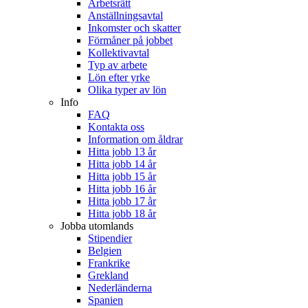
Arbetsrätt
Anställningsavtal
Inkomster och skatter
Förmåner på jobbet
Kollektivavtal
Typ av arbete
Lön efter yrke
Olika typer av lön
Info
FAQ
Kontakta oss
Information om åldrar
Hitta jobb 13 år
Hitta jobb 14 år
Hitta jobb 15 år
Hitta jobb 16 år
Hitta jobb 17 år
Hitta jobb 18 år
Jobba utomlands
Stipendier
Belgien
Frankrike
Grekland
Nederländerna
Spanien