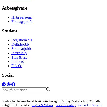
Arbetsgivare
Hitta personal
Företagsprofil
Student
Registrera dig
Deltidsjobb
Sommarjobb
Internship
Tips & råd
Partners
F.A.Q.
Social
StudentJob International är ett dotterbolag till YoungCapital • © 2026 • Alla
rättigheter förbehålls •
Regler & Villkor
•
Sekretesspolicy
StudentJob SE score