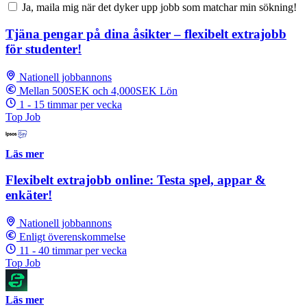
Ja, maila mig när det dyker upp jobb som matchar min sökning!
Tjäna pengar på dina åsikter – flexibelt extrajobb
för studenter!
Nationell jobbannons
Mellan 500SEK och 4,000SEK Lön
1 - 15 timmar per vecka
Top Job
Läs mer
Flexibelt extrajobb online: Testa spel, appar &
enkäter!
Nationell jobbannons
Enligt överenskommelse
11 - 40 timmar per vecka
Top Job
Läs mer