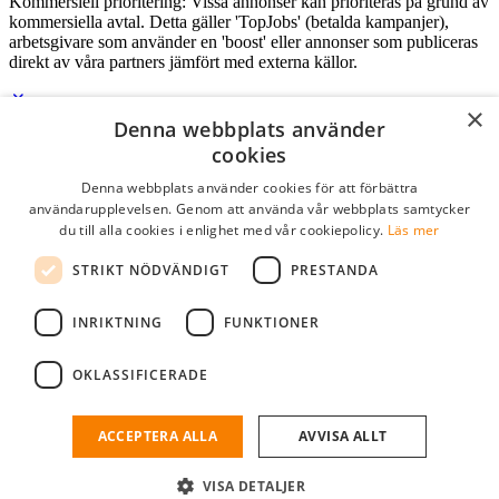
Kommersiell prioritering: Vissa annonser kan prioriteras på grund av
kommersiella avtal. Detta gäller 'TopJobs' (betalda kampanjer),
arbetsgivare som använder en 'boost' eller annonser som publiceras
direkt av våra partners jämfört med externa källor.
×
Denna webbplats använder
Logga in som företag
cookies
Denna webbplats använder cookies för att förbättra
E-post
*
användarupplevelsen. Genom att använda vår webbplats samtycker
du till alla cookies i enlighet med vår cookiepolicy.
Läs mer
Lösenord
STRIKT NÖDVÄNDIGT
PRESTANDA
kom ihåg mig
glömt ditt lösenord?
logga in
INRIKTNING
FUNKTIONER
Kostnadsfri företagsprofil
OKLASSIFICERADE
Om du har företagskonto hos StudentJob SE, kan du enkelt logga in
och söka efter passande kandidater till ditt företag.
ACCEPTERA ALLA
AVVISA ALLT
Har du inte ett företagskonto?
VISA DETALJER