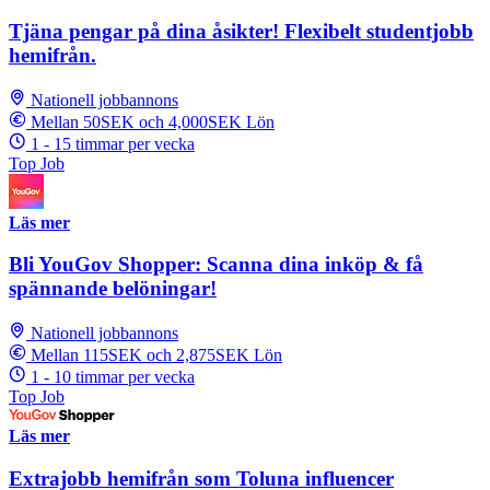
Tjäna pengar på dina åsikter! Flexibelt studentjobb
hemifrån.
Nationell jobbannons
Mellan 50SEK och 4,000SEK Lön
1 - 15 timmar per vecka
Top Job
Läs mer
Bli YouGov Shopper: Scanna dina inköp & få
spännande belöningar!
Nationell jobbannons
Mellan 115SEK och 2,875SEK Lön
1 - 10 timmar per vecka
Top Job
Läs mer
Extrajobb hemifrån som Toluna influencer