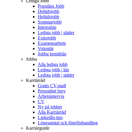
Lediga Jobb
Populära Jobb
Deltidsjobb
Heltidsjobb
Sommarjobb
Internship
Lediga jobb | städer
Extrajobb
Examensarbete
Volontär
Jobba hemifrån
Jobba
Alla lediga jobb
Lediga jobb | län
Lediga jobb | städer
Karriärråd
Gratis CV-mall
Personligt brev
Arbetsintervju
CV
Ny på jobbet
Alla Karriärråd
LinkedIn-tips
Lönesamtal och löneförhandling
Karriärguide