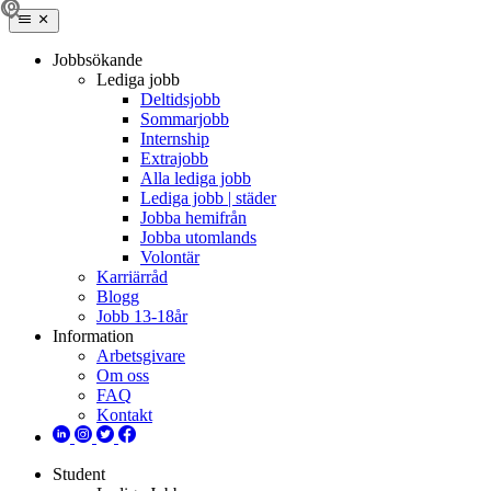
Jobbsökande
Lediga jobb
Deltidsjobb
Sommarjobb
Internship
Extrajobb
Alla lediga jobb
Lediga jobb | städer
Jobba hemifrån
Jobba utomlands
Volontär
Karriärråd
Blogg
Jobb 13-18år
Information
Arbetsgivare
Om oss
FAQ
Kontakt
Student