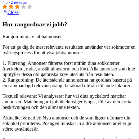
4.5 - 2 reviews
Close
Hur rangordnar vi jobb?
Rangordning av jobbannonser
För att ge dig de mest relevanta resultaten använder vår sökmotor en
tvåstegsprocess för att visa jobbannonser:
1. Filtrering: Annonser filtreras först utifrån dina sökkriterier
(nyckelord, radie, anställningsform och lön). Alla annonser som inte
uppfyller dessa obligatoriska krav utesluts från resultaten.
2. Rangordning: De återstående annonserna rangordnas baserat på
en sammanlagd relevanspoäng, beräknad utifrån följande faktorer:
Textuell relevans: Vi analyserar hur väl dina nyckelord matchar
annonsen. Matchningar i jobbtiteln väger tyngst, följt av den korta
beskrivningen och den allmänna texten.
Aktualitet & närhet: Nya annonser och de som ligger närmare din
söklokal prioriteras. Poängen minskar ju äldre annonsen är eller ju
större avståndet är.