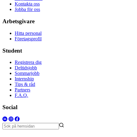
Kontakta oss
Jobba för oss
Arbetsgivare
Hitta personal
Företagsprofil
Student
Registrera dig
Deltidsjobb
Sommarjobb
Internship
Tips & råd
Partners
F.A.Q.
Social