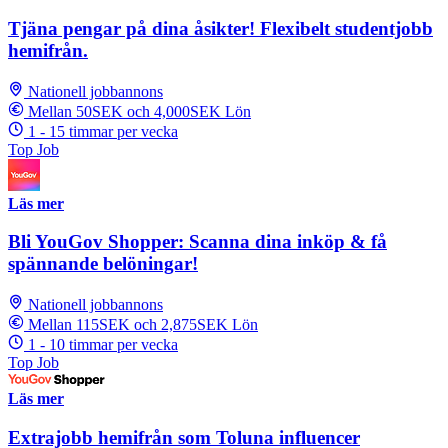
Tjäna pengar på dina åsikter! Flexibelt studentjobb
hemifrån.
Nationell jobbannons
Mellan 50SEK och 4,000SEK Lön
1 - 15 timmar per vecka
Top Job
Läs mer
Bli YouGov Shopper: Scanna dina inköp & få
spännande belöningar!
Nationell jobbannons
Mellan 115SEK och 2,875SEK Lön
1 - 10 timmar per vecka
Top Job
Läs mer
Extrajobb hemifrån som Toluna influencer