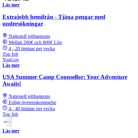
Läs mer
Extrajobb hemifrån - Tjäna pengar med
undersökningar
Nationell jobbannons
Mellan 200€ och 800€ Lön
4 - 20 timmar per vecka
Top Job
YouGov
Läs mer
USA Summer Camp Counsellor: Your Adventure
Awaits!
Nationell jobbannons
Enligt överenskommelse
4 - 40 timmar per vecka
Top Job
Läs mer