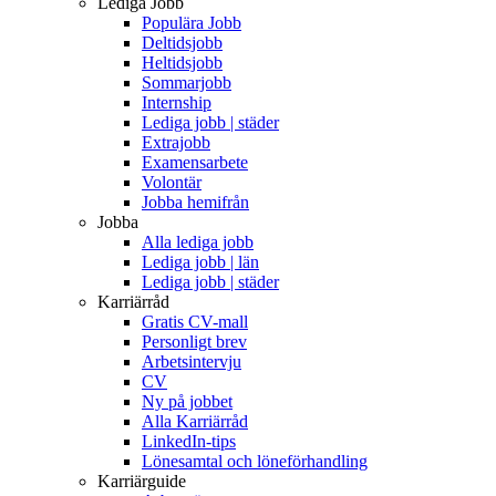
Lediga Jobb
Populära Jobb
Deltidsjobb
Heltidsjobb
Sommarjobb
Internship
Lediga jobb | städer
Extrajobb
Examensarbete
Volontär
Jobba hemifrån
Jobba
Alla lediga jobb
Lediga jobb | län
Lediga jobb | städer
Karriärråd
Gratis CV-mall
Personligt brev
Arbetsintervju
CV
Ny på jobbet
Alla Karriärråd
LinkedIn-tips
Lönesamtal och löneförhandling
Karriärguide