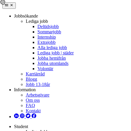
Jobbsökande
Lediga jobb
Deltidsjobb
Sommarjobb
Internship
Extrajobb
Alla lediga jobb
Lediga jobb | städer
Jobba hemifrån
Jobba utomlands
Volontär
Karriärråd
Blogg
Jobb 13-18år
Information
Arbetsgivare
Om oss
FAQ
Kontakt
Student