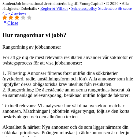
StudentJob International är ett dotterbolag till YoungCapital • © 2026 • Alla
rättigheter förbehålls •
Regler & Villkor
•
Sekretesspolicy
StudentJob SE score
4.5 - 2 reviews
Close
Hur rangordnar vi jobb?
Rangordning av jobbannonser
För att ge dig de mest relevanta resultaten använder vår sökmotor en
tvåstegsprocess för att visa jobbannonser:
1. Filtrering: Annonser filtreras först utifrån dina sökkriterier
(nyckelord, radie, anställningsform och lön). Alla annonser som inte
uppfyller dessa obligatoriska krav utesluts från resultaten.
2. Rangordning: De återstående annonserna rangordnas baserat på
en sammanlagd relevanspoäng, beräknad utifrån följande faktorer:
Textuell relevans: Vi analyserar hur väl dina nyckelord matchar
annonsen. Matchningar i jobbtiteln väger tyngst, följt av den korta
beskrivningen och den allmänna texten.
Aktualitet & närhet: Nya annonser och de som ligger närmare din
söklokal prioriteras. Poängen minskar ju äldre annonsen är eller ju