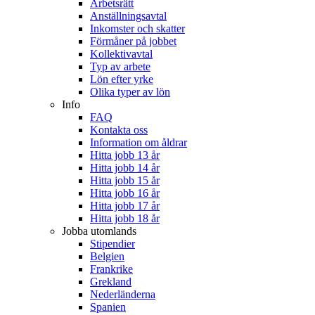
Arbetsrätt
Anställningsavtal
Inkomster och skatter
Förmåner på jobbet
Kollektivavtal
Typ av arbete
Lön efter yrke
Olika typer av lön
Info
FAQ
Kontakta oss
Information om åldrar
Hitta jobb 13 år
Hitta jobb 14 år
Hitta jobb 15 år
Hitta jobb 16 år
Hitta jobb 17 år
Hitta jobb 18 år
Jobba utomlands
Stipendier
Belgien
Frankrike
Grekland
Nederländerna
Spanien