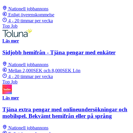
Nationell jobbannons
Enligt överenskommelse
4 - 20 timmar per vecka
Top Job
Läs mer
Sidjobb hemifrån - Tjäna pengar med enkäter
Nationell jobbannons
Mellan 2,000SEK och 8,000SEK Lön
4 - 20 timmar per vecka
Top Job
Läs mer
Tjäna extra pengar med onlineundersökningar och
mobilspel. Bekvämt hemifrån eller på språng
Nationell jobbannons