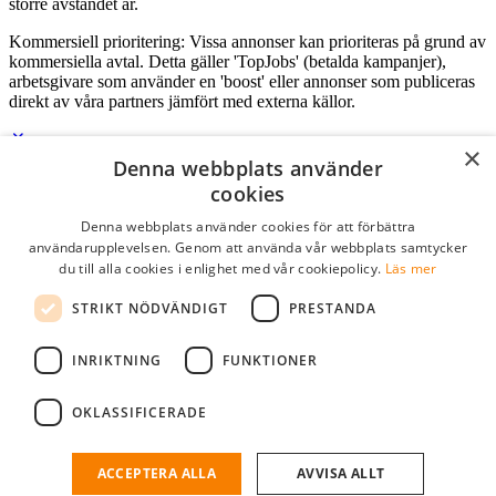
större avståndet är.
Kommersiell prioritering: Vissa annonser kan prioriteras på grund av
kommersiella avtal. Detta gäller 'TopJobs' (betalda kampanjer),
arbetsgivare som använder en 'boost' eller annonser som publiceras
direkt av våra partners jämfört med externa källor.
×
Denna webbplats använder
Logga in som företag
cookies
Denna webbplats använder cookies för att förbättra
E-post
*
användarupplevelsen. Genom att använda vår webbplats samtycker
du till alla cookies i enlighet med vår cookiepolicy.
Läs mer
Lösenord
STRIKT NÖDVÄNDIGT
PRESTANDA
kom ihåg mig
glömt ditt lösenord?
logga in
INRIKTNING
FUNKTIONER
Kostnadsfri företagsprofil
OKLASSIFICERADE
Om du har företagskonto hos StudentJob SE, kan du enkelt logga in
och söka efter passande kandidater till ditt företag.
ACCEPTERA ALLA
AVVISA ALLT