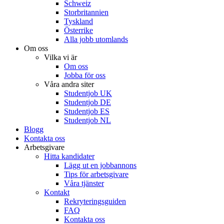
Schweiz
Storbritannien
Tyskland
Österrike
Alla jobb utomlands
Om oss
Vilka vi är
Om oss
Jobba för oss
Våra andra siter
Studentjob UK
Studentjob DE
Studentjob ES
Studentjob NL
Blogg
Kontakta oss
Arbetsgivare
Hitta kandidater
Lägg ut en jobbannons
Tips för arbetsgivare
Våra tjänster
Kontakt
Rekryteringsguiden
FAQ
Kontakta oss