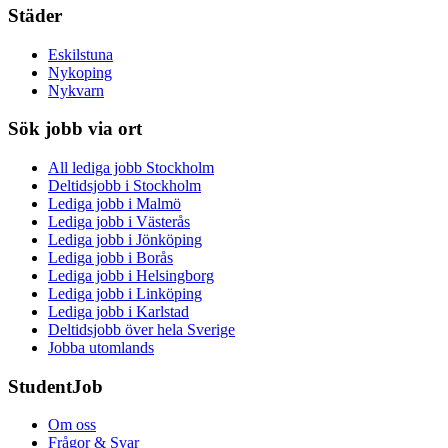
Städer
Eskilstuna
Nykoping
Nykvarn
Sök jobb via ort
All lediga jobb Stockholm
Deltidsjobb i Stockholm
Lediga jobb i Malmö
Lediga jobb i Västerås
Lediga jobb i Jönköping
Lediga jobb i Borås
Lediga jobb i Helsingborg
Lediga jobb i Linköping
Lediga jobb i Karlstad
Deltidsjobb över hela Sverige
Jobba utomlands
StudentJob
Om oss
Frågor & Svar