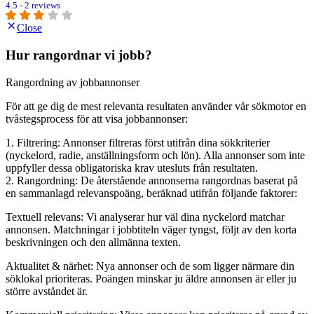
4.5 - 2 reviews
Close
Hur rangordnar vi jobb?
Rangordning av jobbannonser
För att ge dig de mest relevanta resultaten använder vår sökmotor en
tvåstegsprocess för att visa jobbannonser:
1. Filtrering: Annonser filtreras först utifrån dina sökkriterier
(nyckelord, radie, anställningsform och lön). Alla annonser som inte
uppfyller dessa obligatoriska krav utesluts från resultaten.
2. Rangordning: De återstående annonserna rangordnas baserat på
en sammanlagd relevanspoäng, beräknad utifrån följande faktorer:
Textuell relevans: Vi analyserar hur väl dina nyckelord matchar
annonsen. Matchningar i jobbtiteln väger tyngst, följt av den korta
beskrivningen och den allmänna texten.
Aktualitet & närhet: Nya annonser och de som ligger närmare din
söklokal prioriteras. Poängen minskar ju äldre annonsen är eller ju
större avståndet är.