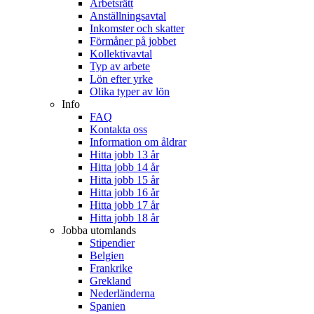
Arbetsrätt
Anställningsavtal
Inkomster och skatter
Förmåner på jobbet
Kollektivavtal
Typ av arbete
Lön efter yrke
Olika typer av lön
Info
FAQ
Kontakta oss
Information om åldrar
Hitta jobb 13 år
Hitta jobb 14 år
Hitta jobb 15 år
Hitta jobb 16 år
Hitta jobb 17 år
Hitta jobb 18 år
Jobba utomlands
Stipendier
Belgien
Frankrike
Grekland
Nederländerna
Spanien