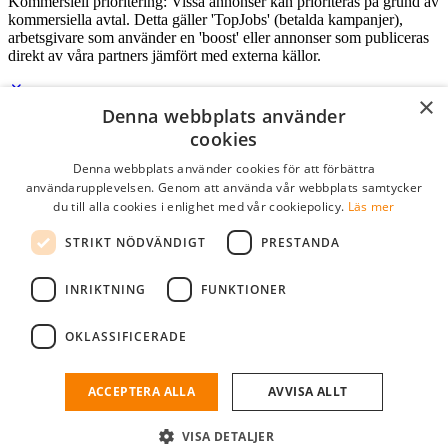
Kommersiell prioritering: Vissa annonser kan prioriteras på grund av
kommersiella avtal. Detta gäller 'TopJobs' (betalda kampanjer),
arbetsgivare som använder en 'boost' eller annonser som publiceras
direkt av våra partners jämfört med externa källor.
×
Denna webbplats använder
Logga in som företag
cookies
Denna webbplats använder cookies för att förbättra
E-post
*
användarupplevelsen. Genom att använda vår webbplats samtycker
du till alla cookies i enlighet med vår cookiepolicy.
Läs mer
Lösenord
STRIKT NÖDVÄNDIGT
PRESTANDA
kom ihåg mig
glömt ditt lösenord?
logga in
INRIKTNING
FUNKTIONER
Kostnadsfri företagsprofil
OKLASSIFICERADE
Om du har företagskonto hos StudentJob SE, kan du enkelt logga in
och söka efter passande kandidater till ditt företag.
ACCEPTERA ALLA
AVVISA ALLT
Har du inte ett företagskonto?
VISA DETALJER