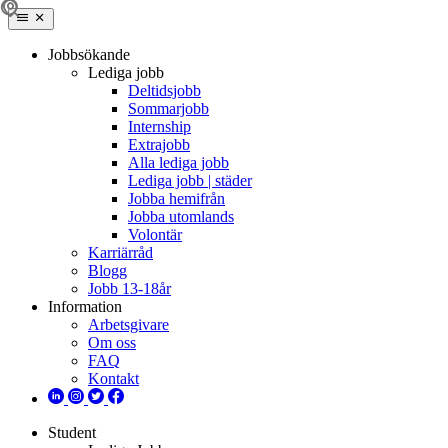
Jobbsökande
Lediga jobb
Deltidsjobb
Sommarjobb
Internship
Extrajobb
Alla lediga jobb
Lediga jobb | städer
Jobba hemifrån
Jobba utomlands
Volontär
Karriärråd
Blogg
Jobb 13-18år
Information
Arbetsgivare
Om oss
FAQ
Kontakt
Student