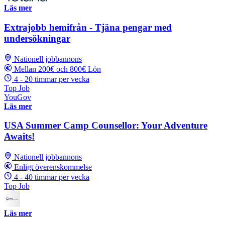
Läs mer
Extrajobb hemifrån - Tjäna pengar med
undersökningar
Nationell jobbannons
Mellan 200€ och 800€ Lön
4 - 20 timmar per vecka
Top Job
YouGov
Läs mer
USA Summer Camp Counsellor: Your Adventure
Awaits!
Nationell jobbannons
Enligt överenskommelse
4 - 40 timmar per vecka
Top Job
Läs mer