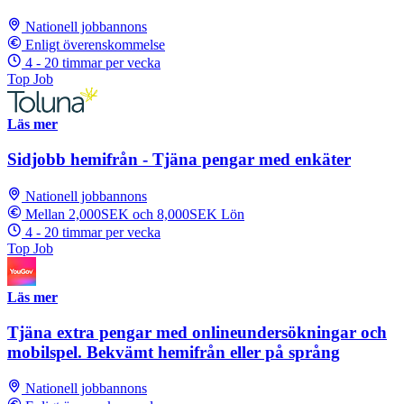
Nationell jobbannons
Enligt överenskommelse
4 - 20 timmar per vecka
Top Job
Läs mer
Sidjobb hemifrån - Tjäna pengar med enkäter
Nationell jobbannons
Mellan 2,000SEK och 8,000SEK Lön
4 - 20 timmar per vecka
Top Job
Läs mer
Tjäna extra pengar med onlineundersökningar och
mobilspel. Bekvämt hemifrån eller på språng
Nationell jobbannons