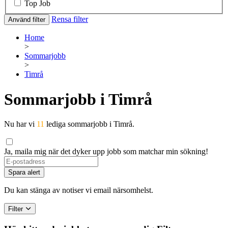
Top Job
Rensa filter
Använd filter
Home
>
Sommarjobb
>
Timrå
Sommarjobb i Timrå
Nu har vi
11
lediga sommarjobb i Timrå.
Ja, maila mig när det dyker upp jobb som matchar min sökning!
If
you
Spara alert
are
a
Du kan stänga av notiser vi email närsomhelst.
human,
ignore
Filter
this
field