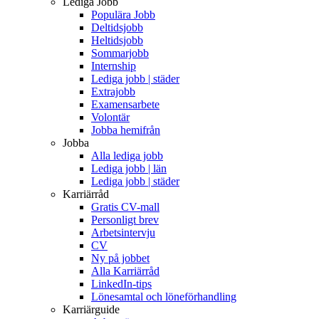
Lediga Jobb
Populära Jobb
Deltidsjobb
Heltidsjobb
Sommarjobb
Internship
Lediga jobb | städer
Extrajobb
Examensarbete
Volontär
Jobba hemifrån
Jobba
Alla lediga jobb
Lediga jobb | län
Lediga jobb | städer
Karriärråd
Gratis CV-mall
Personligt brev
Arbetsintervju
CV
Ny på jobbet
Alla Karriärråd
LinkedIn-tips
Lönesamtal och löneförhandling
Karriärguide