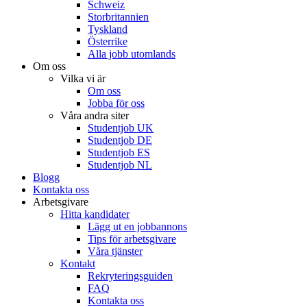
Schweiz
Storbritannien
Tyskland
Österrike
Alla jobb utomlands
Om oss
Vilka vi är
Om oss
Jobba för oss
Våra andra siter
Studentjob UK
Studentjob DE
Studentjob ES
Studentjob NL
Blogg
Kontakta oss
Arbetsgivare
Hitta kandidater
Lägg ut en jobbannons
Tips för arbetsgivare
Våra tjänster
Kontakt
Rekryteringsguiden
FAQ
Kontakta oss