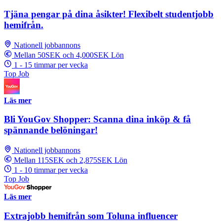
Tjäna pengar på dina åsikter! Flexibelt studentjobb
hemifrån.
Nationell jobbannons
Mellan 50SEK och 4,000SEK Lön
1 - 15 timmar per vecka
Top Job
Läs mer
Bli YouGov Shopper: Scanna dina inköp & få
spännande belöningar!
Nationell jobbannons
Mellan 115SEK och 2,875SEK Lön
1 - 10 timmar per vecka
Top Job
Läs mer
Extrajobb hemifrån som Toluna influencer