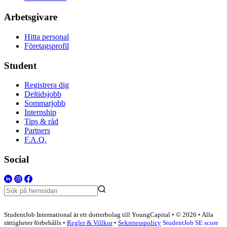
Arbetsgivare
Hitta personal
Företagsprofil
Student
Registrera dig
Deltidsjobb
Sommarjobb
Internship
Tips & råd
Partners
F.A.Q.
Social
StudentJob International är ett dotterbolag till YoungCapital • © 2026 • Alla
rättigheter förbehålls •
Regler & Villkor
•
Sekretesspolicy
StudentJob SE score