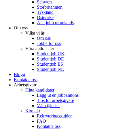
Schweiz
Storbritannien
Tyskland
Österrike
Alla jobb utomlands
Om oss
Vilka vi är
Om oss
Jobba för oss
Våra andra siter
Studentjob UK
Studentjob DE
Studentjob ES
Studentjob NL
Blogg
Kontakta oss
Arbetsgivare
Hitta kandidater
Lägg ut en jobbannons
Tips för arbetsgivare
Våra tjänster
Kontakt
Rekryteringsguiden
FAQ
Kontakta oss