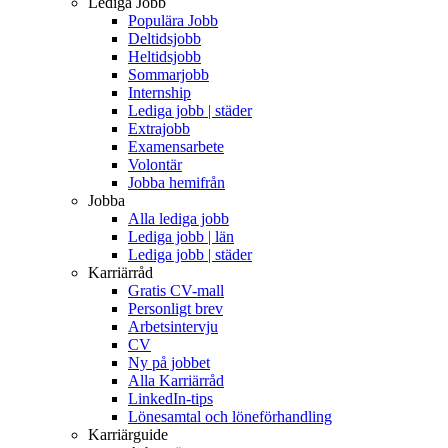
Lediga Jobb
Populära Jobb
Deltidsjobb
Heltidsjobb
Sommarjobb
Internship
Lediga jobb | städer
Extrajobb
Examensarbete
Volontär
Jobba hemifrån
Jobba
Alla lediga jobb
Lediga jobb | län
Lediga jobb | städer
Karriärråd
Gratis CV-mall
Personligt brev
Arbetsintervju
CV
Ny på jobbet
Alla Karriärråd
LinkedIn-tips
Lönesamtal och löneförhandling
Karriärguide