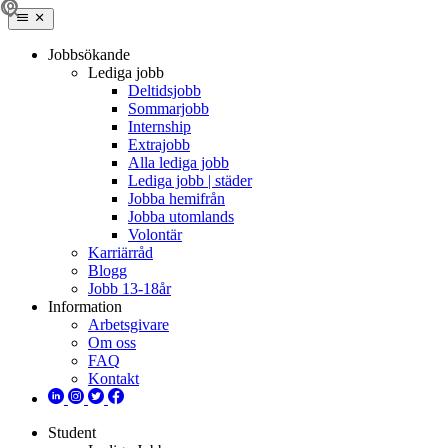
Jobbsökande
Lediga jobb
Deltidsjobb
Sommarjobb
Internship
Extrajobb
Alla lediga jobb
Lediga jobb | städer
Jobba hemifrån
Jobba utomlands
Volontär
Karriärråd
Blogg
Jobb 13-18år
Information
Arbetsgivare
Om oss
FAQ
Kontakt
Student