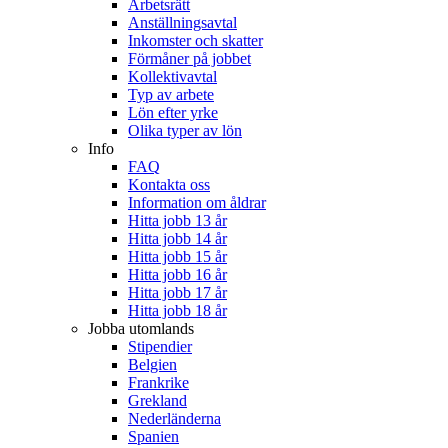
Arbetsrätt
Anställningsavtal
Inkomster och skatter
Förmåner på jobbet
Kollektivavtal
Typ av arbete
Lön efter yrke
Olika typer av lön
Info
FAQ
Kontakta oss
Information om åldrar
Hitta jobb 13 år
Hitta jobb 14 år
Hitta jobb 15 år
Hitta jobb 16 år
Hitta jobb 17 år
Hitta jobb 18 år
Jobba utomlands
Stipendier
Belgien
Frankrike
Grekland
Nederländerna
Spanien