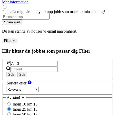
Mer information
Ja, maila mig när det dyker upp jobb som matchar min sökning!
If
you
Spara alert
are
a
Du kan stänga av notiser vi email närsomhelst.
human,
ignore
Filter
this
field
Här hittar du jobbet som passar dig
Filter
Sök
Sök
Sortera efter
Avstånd
Inom 10 km
13
Inom 25 km
13
Inom 50 km
13