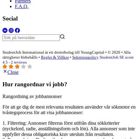
Partners
F.A.Q.
Social
StudentJob International är ett dotterbolag till YoungCapital • © 2026 • Alla
rättigheter förbehålls •
Regler & Villkor
•
Sekretesspolicy
StudentJob SE score
4.5 - 2 reviews
Close
Hur rangordnar vi jobb?
Rangordning av jobbannonser
För att ge dig de mest relevanta resultaten använder vår sökmotor en
tvåstegsprocess för att visa jobbannonser:
1. Filtrering: Annonser filtreras först utifrån dina sökkriterier
(nyckelord, radie, anställningsform och lön). Alla annonser som inte
uppfyller dessa obligatoriska krav utesluts från resultaten.