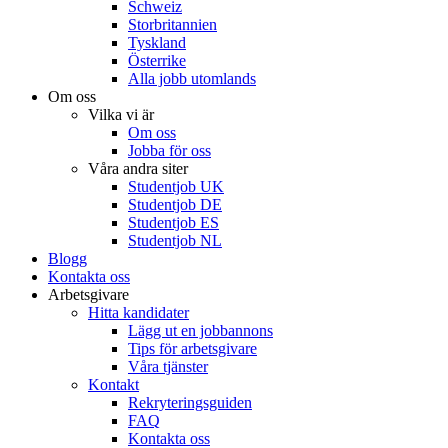
Schweiz
Storbritannien
Tyskland
Österrike
Alla jobb utomlands
Om oss
Vilka vi är
Om oss
Jobba för oss
Våra andra siter
Studentjob UK
Studentjob DE
Studentjob ES
Studentjob NL
Blogg
Kontakta oss
Arbetsgivare
Hitta kandidater
Lägg ut en jobbannons
Tips för arbetsgivare
Våra tjänster
Kontakt
Rekryteringsguiden
FAQ
Kontakta oss