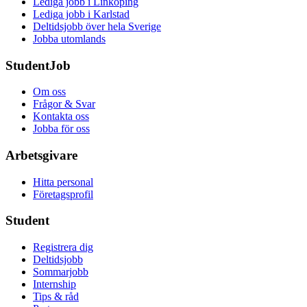
Lediga jobb i Linköping
Lediga jobb i Karlstad
Deltidsjobb över hela Sverige
Jobba utomlands
StudentJob
Om oss
Frågor & Svar
Kontakta oss
Jobba för oss
Arbetsgivare
Hitta personal
Företagsprofil
Student
Registrera dig
Deltidsjobb
Sommarjobb
Internship
Tips & råd