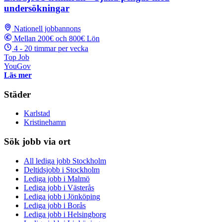
undersökningar
Nationell jobbannons
Mellan 200€ och 800€ Lön
4 - 20 timmar per vecka
Top Job
YouGov
Läs mer
Städer
Karlstad
Kristinehamn
Sök jobb via ort
All lediga jobb Stockholm
Deltidsjobb i Stockholm
Lediga jobb i Malmö
Lediga jobb i Västerås
Lediga jobb i Jönköping
Lediga jobb i Borås
Lediga jobb i Helsingborg