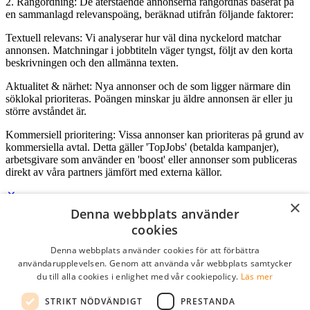
2. Rangordning: De återstående annonserna rangordnas baserat på
en sammanlagd relevanspoäng, beräknad utifrån följande faktorer:
Textuell relevans: Vi analyserar hur väl dina nyckelord matchar
annonsen. Matchningar i jobbtiteln väger tyngst, följt av den korta
beskrivningen och den allmänna texten.
Aktualitet & närhet: Nya annonser och de som ligger närmare din
söklokal prioriteras. Poängen minskar ju äldre annonsen är eller ju
större avståndet är.
Kommersiell prioritering: Vissa annonser kan prioriteras på grund av
kommersiella avtal. Detta gäller 'TopJobs' (betalda kampanjer),
arbetsgivare som använder en 'boost' eller annonser som publiceras
direkt av våra partners jämfört med externa källor.
×
Denna webbplats använder
Logga in som företag
cookies
Denna webbplats använder cookies för att förbättra
E-post
*
användarupplevelsen. Genom att använda vår webbplats samtycker
du till alla cookies i enlighet med vår cookiepolicy.
Läs mer
Lösenord
STRIKT NÖDVÄNDIGT
PRESTANDA
kom ihåg mig