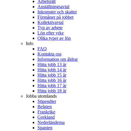
Arbetsrätt
Anställningsavtal
Inkomster och skatter
Förmåner på jobbet
Kollektivavtal
Typ av arbete
Lön efter yrke
Olika typer av lön
Info
FAQ
Kontakta oss
Information om åldrar
Hitta jobb 13 år
Hitta jobb 14 år
Hitta jobb 15 år
Hitta jobb 16 år
Hitta jobb 17 år
Hitta jobb 18 år
Jobba utomlands
Stipendier
Belgien
Frankrike
Grekland
Nederländerna
Spanien