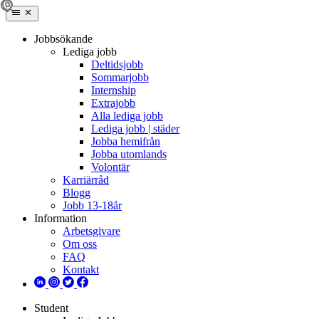
Jobbsökande
Lediga jobb
Deltidsjobb
Sommarjobb
Internship
Extrajobb
Alla lediga jobb
Lediga jobb | städer
Jobba hemifrån
Jobba utomlands
Volontär
Karriärråd
Blogg
Jobb 13-18år
Information
Arbetsgivare
Om oss
FAQ
Kontakt
Student