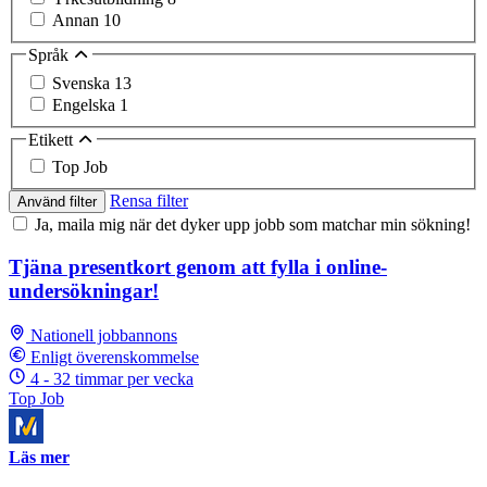
Annan
10
Språk
Svenska
13
Engelska
1
Etikett
Top Job
Rensa filter
Använd filter
Ja, maila mig när det dyker upp jobb som matchar min sökning!
Tjäna presentkort genom att fylla i online-
undersökningar!
Nationell jobbannons
Enligt överenskommelse
4 - 32 timmar per vecka
Top Job
Läs mer