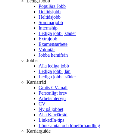
Lediga Jobb
Populära Jobb
Deltidsjobb
Heltidsjobb
Sommarjobb
Internship
Lediga jobb | städer
Extrajobb
Examensarbete
Volontär
Jobba hemifrån
Jobba
Alla lediga jobb
Lediga jobb | län
Lediga jobb | städer
Karriärråd
Gratis CV-mall
Personligt brev
Arbetsintervju
CV
Ny på jobbet
Alla Karriärråd
LinkedIn-tips
Lönesamtal och löneförhandling
Karriärguide