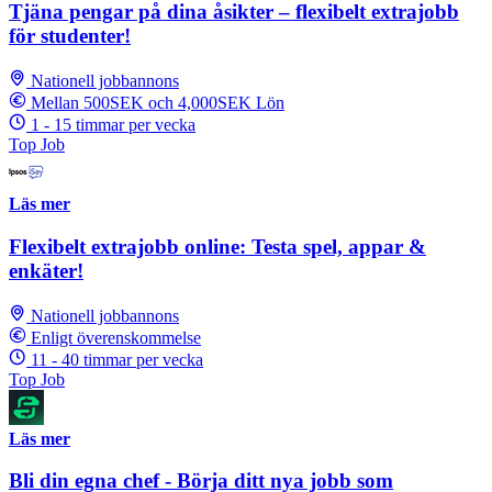
Tjäna pengar på dina åsikter – flexibelt extrajobb
för studenter!
Nationell jobbannons
Mellan 500SEK och 4,000SEK Lön
1 - 15 timmar per vecka
Top Job
Läs mer
Flexibelt extrajobb online: Testa spel, appar &
enkäter!
Nationell jobbannons
Enligt överenskommelse
11 - 40 timmar per vecka
Top Job
Läs mer
Bli din egna chef - Börja ditt nya jobb som