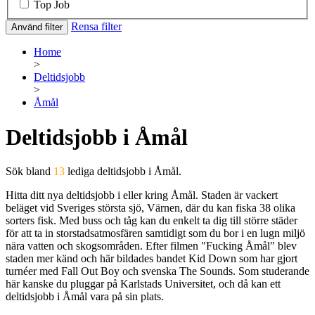
Top Job
Rensa filter
Använd filter
Home
>
Deltidsjobb
>
Åmål
Deltidsjobb i Åmål
Sök bland
13
lediga deltidsjobb i Åmål.
Hitta ditt nya deltidsjobb i eller kring Åmål. Staden är vackert
beläget vid Sveriges största sjö, Värnen, där du kan fiska 38 olika
sorters fisk. Med buss och tåg kan du enkelt ta dig till större städer
för att ta in storstadsatmosfären samtidigt som du bor i en lugn miljö
nära vatten och skogsområden. Efter filmen "Fucking Åmål" blev
staden mer känd och här bildades bandet Kid Down som har gjort
turnéer med Fall Out Boy och svenska The Sounds. Som studerande
här kanske du pluggar på Karlstads Universitet, och då kan ett
deltidsjobb i Åmål vara på sin plats.