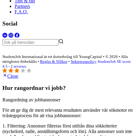
Tips & råd
Partners
F.A.Q.
Social
StudentJob International är ett dotterbolag till YoungCapital • © 2026 • Alla
rättigheter förbehålls •
Regler & Villkor
•
Sekretesspolicy
StudentJob SE score
4.5 - 2 reviews
Close
Hur rangordnar vi jobb?
Rangordning av jobbannonser
För att ge dig de mest relevanta resultaten använder vår sökmotor en
tvåstegsprocess för att visa jobbannonser:
1. Filtrering: Annonser filtreras först utifrån dina sökkriterier
(nyckelord, radie, anställningsform och lön). Alla annonser som inte