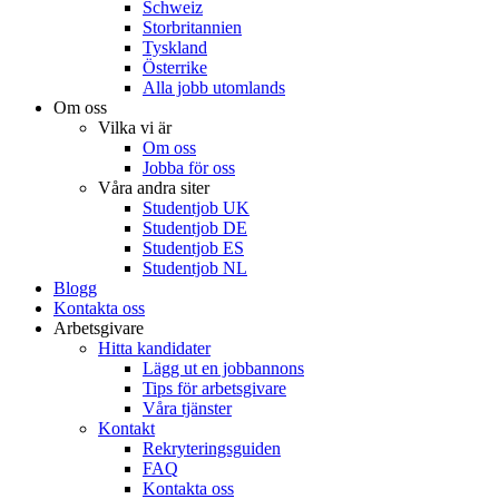
Schweiz
Storbritannien
Tyskland
Österrike
Alla jobb utomlands
Om oss
Vilka vi är
Om oss
Jobba för oss
Våra andra siter
Studentjob UK
Studentjob DE
Studentjob ES
Studentjob NL
Blogg
Kontakta oss
Arbetsgivare
Hitta kandidater
Lägg ut en jobbannons
Tips för arbetsgivare
Våra tjänster
Kontakt
Rekryteringsguiden
FAQ
Kontakta oss