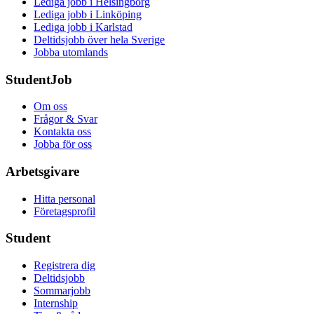
Lediga jobb i Helsingborg
Lediga jobb i Linköping
Lediga jobb i Karlstad
Deltidsjobb över hela Sverige
Jobba utomlands
StudentJob
Om oss
Frågor & Svar
Kontakta oss
Jobba för oss
Arbetsgivare
Hitta personal
Företagsprofil
Student
Registrera dig
Deltidsjobb
Sommarjobb
Internship