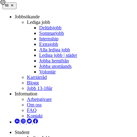
Jobbsökande
Lediga jobb
Deltidsjobb
Sommarjobb
Internship
Extrajobb
Alla lediga jobb
Lediga jobb | städer
Jobba hemifrån
Jobba utomlands
Volontär
Karriärråd
Blogg
Jobb 13-18år
Information
Arbetsgivare
Om oss
FAQ
Kontakt
Student