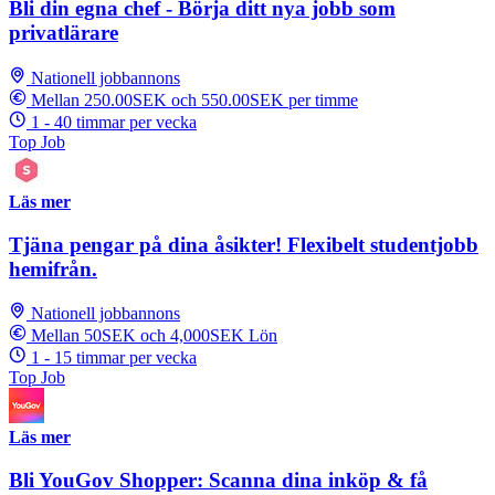
Bli din egna chef - Börja ditt nya jobb som
privatlärare
Nationell jobbannons
Mellan 250.00SEK och 550.00SEK per timme
1 - 40 timmar per vecka
Top Job
Läs mer
Tjäna pengar på dina åsikter! Flexibelt studentjobb
hemifrån.
Nationell jobbannons
Mellan 50SEK och 4,000SEK Lön
1 - 15 timmar per vecka
Top Job
Läs mer
Bli YouGov Shopper: Scanna dina inköp & få