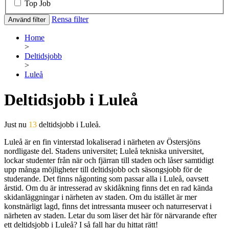
Top Job
Rensa filter
Använd filter
Home
>
Deltidsjobb
>
Luleå
Deltidsjobb i Luleå
Just nu
13
deltidsjobb i Luleå.
Luleå är en fin vinterstad lokaliserad i närheten av Östersjöns
nordligaste del. Stadens universitet; Luleå tekniska universitet,
lockar studenter från när och fjärran till staden och låser samtidigt
upp många möjligheter till deltidsjobb och säsongsjobb för de
studerande. Det finns någonting som passar alla i Luleå, oavsett
årstid. Om du är intresserad av skidåkning finns det en rad kända
skidanläggningar i närheten av staden. Om du istället är mer
konstnärligt lagd, finns det intressanta museer och naturreservat i
närheten av staden. Letar du som läser det här för närvarande efter
ett deltidsjobb i Luleå? I så fall har du hittat rätt!