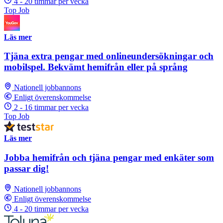
4 - 20 timmar per vecka
Top Job
Läs mer
Tjäna extra pengar med onlineundersökningar och
mobilspel. Bekvämt hemifrån eller på språng
Nationell jobbannons
Enligt överenskommelse
2 - 16 timmar per vecka
Top Job
Läs mer
Jobba hemifrån och tjäna pengar med enkäter som
passar dig!
Nationell jobbannons
Enligt överenskommelse
4 - 20 timmar per vecka