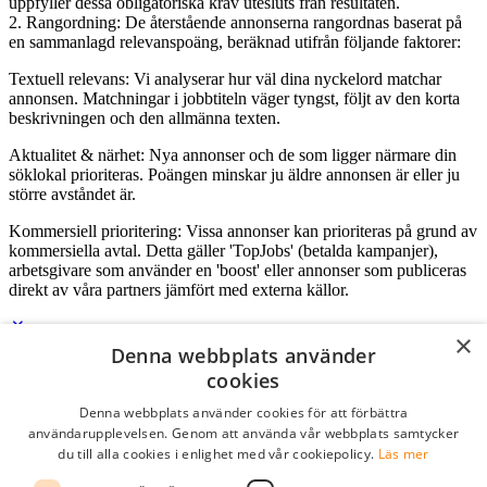
uppfyller dessa obligatoriska krav utesluts från resultaten.
2. Rangordning: De återstående annonserna rangordnas baserat på
en sammanlagd relevanspoäng, beräknad utifrån följande faktorer:
Textuell relevans: Vi analyserar hur väl dina nyckelord matchar
annonsen. Matchningar i jobbtiteln väger tyngst, följt av den korta
beskrivningen och den allmänna texten.
Aktualitet & närhet: Nya annonser och de som ligger närmare din
söklokal prioriteras. Poängen minskar ju äldre annonsen är eller ju
större avståndet är.
Kommersiell prioritering: Vissa annonser kan prioriteras på grund av
kommersiella avtal. Detta gäller 'TopJobs' (betalda kampanjer),
arbetsgivare som använder en 'boost' eller annonser som publiceras
direkt av våra partners jämfört med externa källor.
×
Denna webbplats använder
Logga in som företag
cookies
Denna webbplats använder cookies för att förbättra
E-post
*
användarupplevelsen. Genom att använda vår webbplats samtycker
du till alla cookies i enlighet med vår cookiepolicy.
Läs mer
Lösenord