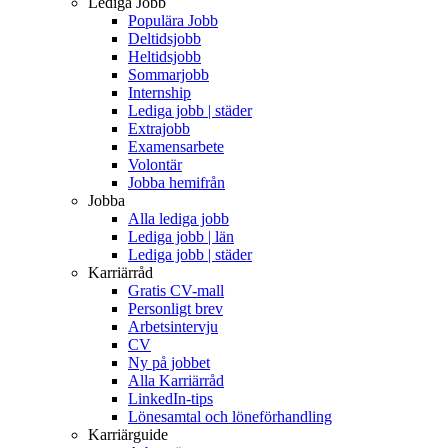
Lediga Jobb
Populära Jobb
Deltidsjobb
Heltidsjobb
Sommarjobb
Internship
Lediga jobb | städer
Extrajobb
Examensarbete
Volontär
Jobba hemifrån
Jobba
Alla lediga jobb
Lediga jobb | län
Lediga jobb | städer
Karriärråd
Gratis CV-mall
Personligt brev
Arbetsintervju
CV
Ny på jobbet
Alla Karriärråd
LinkedIn-tips
Lönesamtal och löneförhandling
Karriärguide