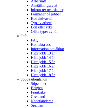
Arbetsrätt
Anställningsavtal
Inkomster och skatter
Förmåner på jobbet
Kollektivavtal
Typ av arbete
Lön efter yrke
Olika typer av lön
Info
FAQ
Kontakta oss
Information om åldrar
Hitta jobb 13 år
Hitta jobb 14 år
Hitta jobb 15 år
Hitta jobb 16 år
Hitta jobb 17 år
Hitta jobb 18 år
Jobba utomlands
Stipendier
Belgien
Frankrike
Grekland
Nederländerna
Spanien