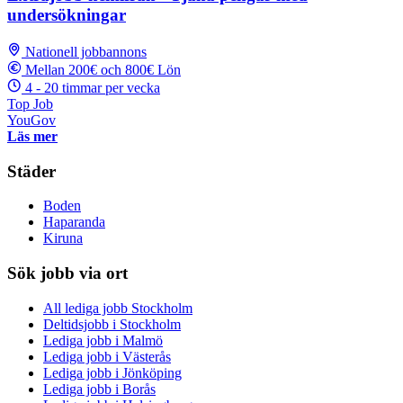
undersökningar
Nationell jobbannons
Mellan 200€ och 800€ Lön
4 - 20 timmar per vecka
Top Job
YouGov
Läs mer
Städer
Boden
Haparanda
Kiruna
Sök jobb via ort
All lediga jobb Stockholm
Deltidsjobb i Stockholm
Lediga jobb i Malmö
Lediga jobb i Västerås
Lediga jobb i Jönköping
Lediga jobb i Borås