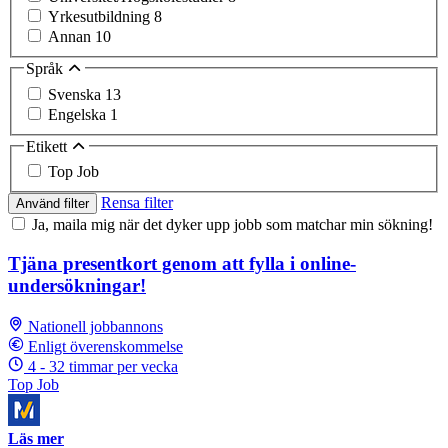
Yrkesutbildning
8
Annan
10
Språk
Svenska
13
Engelska
1
Etikett
Top Job
Rensa filter
Använd filter
Ja, maila mig när det dyker upp jobb som matchar min sökning!
Tjäna presentkort genom att fylla i online-
undersökningar!
Nationell jobbannons
Enligt överenskommelse
4 - 32 timmar per vecka
Top Job
Läs mer