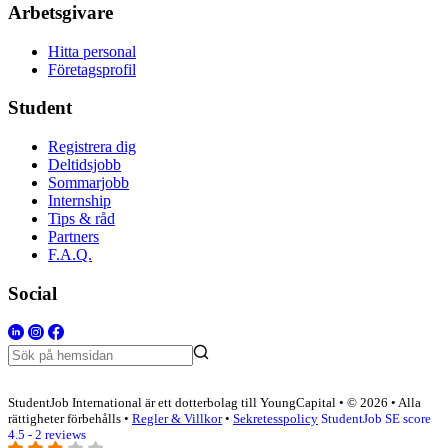
Arbetsgivare
Hitta personal
Företagsprofil
Student
Registrera dig
Deltidsjobb
Sommarjobb
Internship
Tips & råd
Partners
F.A.Q.
Social
StudentJob International är ett dotterbolag till YoungCapital • © 2026 • Alla
rättigheter förbehålls •
Regler & Villkor
•
Sekretesspolicy
StudentJob SE score
4.5 - 2 reviews