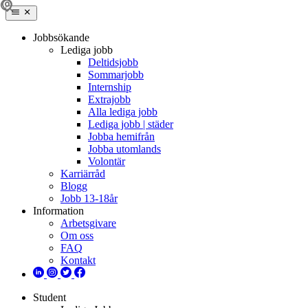
Jobbsökande
Lediga jobb
Deltidsjobb
Sommarjobb
Internship
Extrajobb
Alla lediga jobb
Lediga jobb | städer
Jobba hemifrån
Jobba utomlands
Volontär
Karriärråd
Blogg
Jobb 13-18år
Information
Arbetsgivare
Om oss
FAQ
Kontakt
Student