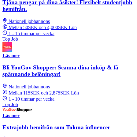
Tjäna pengar på dina åsikter! Flexibelt studentjobb
hemifrån.
Nationell jobbannons
Mellan 50SEK och 4,000SEK Lön
1 - 15 timmar per vecka
Top Job
Läs mer
Bli YouGov Shopper: Scanna dina inköp & få
spännande belöningar!
Nationell jobbannons
Mellan 115SEK och 2,875SEK Lön
1 - 10 timmar per vecka
Top Job
Läs mer
Extrajobb hemifrån som Toluna influencer