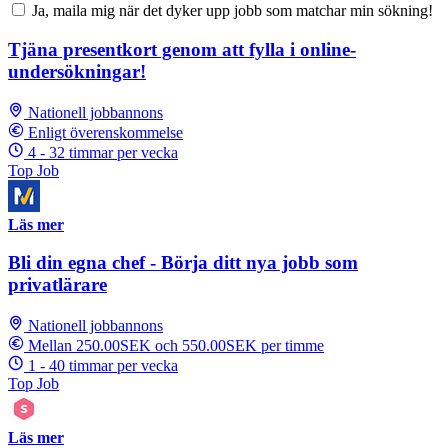
Ja, maila mig när det dyker upp jobb som matchar min sökning!
Tjäna presentkort genom att fylla i online-
undersökningar!
Nationell jobbannons
Enligt överenskommelse
4 - 32 timmar per vecka
Top Job
Läs mer
Bli din egna chef - Börja ditt nya jobb som
privatlärare
Nationell jobbannons
Mellan 250.00SEK och 550.00SEK per timme
1 - 40 timmar per vecka
Top Job
Läs mer