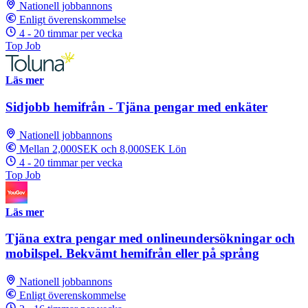
Nationell jobbannons
Enligt överenskommelse
4 - 20 timmar per vecka
Top Job
Läs mer
Sidjobb hemifrån - Tjäna pengar med enkäter
Nationell jobbannons
Mellan 2,000SEK och 8,000SEK Lön
4 - 20 timmar per vecka
Top Job
Läs mer
Tjäna extra pengar med onlineundersökningar och
mobilspel. Bekvämt hemifrån eller på språng
Nationell jobbannons
Enligt överenskommelse