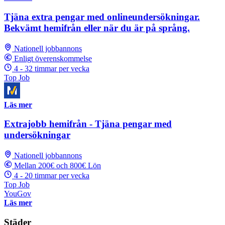
Tjäna extra pengar med onlineundersökningar.
Bekvämt hemifrån eller när du är på språng.
Nationell jobbannons
Enligt överenskommelse
4 - 32 timmar per vecka
Top Job
Läs mer
Extrajobb hemifrån - Tjäna pengar med
undersökningar
Nationell jobbannons
Mellan 200€ och 800€ Lön
4 - 20 timmar per vecka
Top Job
YouGov
Läs mer
Städer