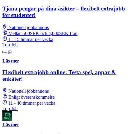
Tjäna pengar på dina åsikter – flexibelt extrajobb
för studenter!
Nationell jobbannons
Mellan 500SEK och 4,000SEK Lön
1 - 15 timmar per vecka
Top Job
Läs mer
Flexibelt extrajobb online: Testa spel, appar &
enkäter!
Nationell jobbannons
Enligt överenskommelse
11 - 40 timmar per vecka
Top Job
Läs mer