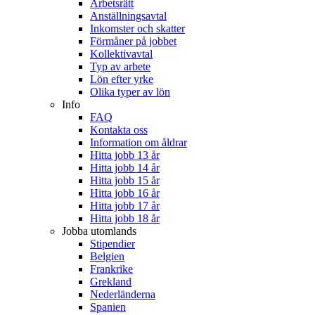
Arbetsrätt
Anställningsavtal
Inkomster och skatter
Förmåner på jobbet
Kollektivavtal
Typ av arbete
Lön efter yrke
Olika typer av lön
Info
FAQ
Kontakta oss
Information om åldrar
Hitta jobb 13 år
Hitta jobb 14 år
Hitta jobb 15 år
Hitta jobb 16 år
Hitta jobb 17 år
Hitta jobb 18 år
Jobba utomlands
Stipendier
Belgien
Frankrike
Grekland
Nederländerna
Spanien