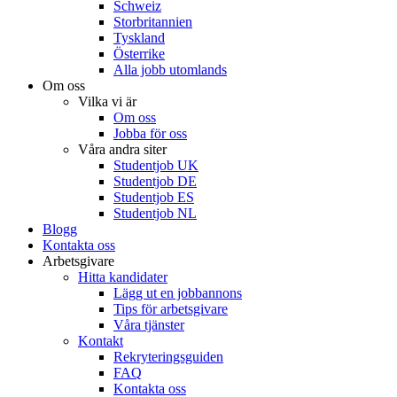
Schweiz
Storbritannien
Tyskland
Österrike
Alla jobb utomlands
Om oss
Vilka vi är
Om oss
Jobba för oss
Våra andra siter
Studentjob UK
Studentjob DE
Studentjob ES
Studentjob NL
Blogg
Kontakta oss
Arbetsgivare
Hitta kandidater
Lägg ut en jobbannons
Tips för arbetsgivare
Våra tjänster
Kontakt
Rekryteringsguiden
FAQ
Kontakta oss