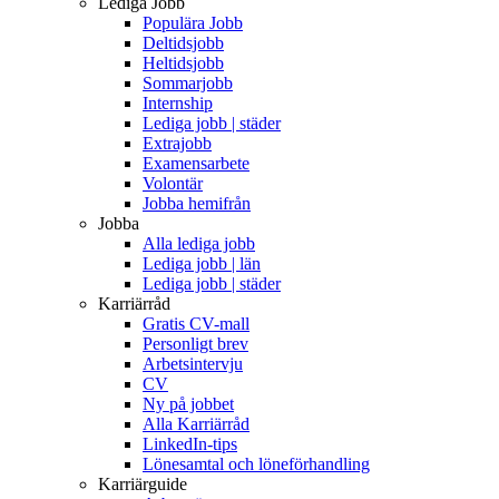
Lediga Jobb
Populära Jobb
Deltidsjobb
Heltidsjobb
Sommarjobb
Internship
Lediga jobb | städer
Extrajobb
Examensarbete
Volontär
Jobba hemifrån
Jobba
Alla lediga jobb
Lediga jobb | län
Lediga jobb | städer
Karriärråd
Gratis CV-mall
Personligt brev
Arbetsintervju
CV
Ny på jobbet
Alla Karriärråd
LinkedIn-tips
Lönesamtal och löneförhandling
Karriärguide