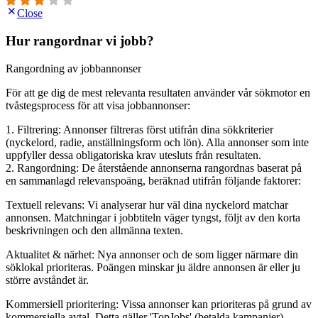
Close
Hur rangordnar vi jobb?
Rangordning av jobbannonser
För att ge dig de mest relevanta resultaten använder vår sökmotor en
tvåstegsprocess för att visa jobbannonser:
1. Filtrering: Annonser filtreras först utifrån dina sökkriterier
(nyckelord, radie, anställningsform och lön). Alla annonser som inte
uppfyller dessa obligatoriska krav utesluts från resultaten.
2. Rangordning: De återstående annonserna rangordnas baserat på
en sammanlagd relevanspoäng, beräknad utifrån följande faktorer:
Textuell relevans: Vi analyserar hur väl dina nyckelord matchar
annonsen. Matchningar i jobbtiteln väger tyngst, följt av den korta
beskrivningen och den allmänna texten.
Aktualitet & närhet: Nya annonser och de som ligger närmare din
söklokal prioriteras. Poängen minskar ju äldre annonsen är eller ju
större avståndet är.
Kommersiell prioritering: Vissa annonser kan prioriteras på grund av
kommersiella avtal. Detta gäller 'TopJobs' (betalda kampanjer),