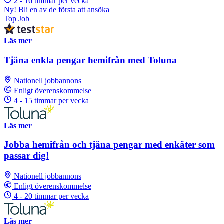
2 - 16 timmar per vecka
Ny! Bli en av de första att ansöka
Top Job
Läs mer
Tjäna enkla pengar hemifrån med Toluna
Nationell jobbannons
Enligt överenskommelse
4 - 15 timmar per vecka
Läs mer
Jobba hemifrån och tjäna pengar med enkäter som
passar dig!
Nationell jobbannons
Enligt överenskommelse
4 - 20 timmar per vecka
Läs mer