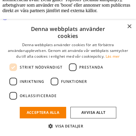
arbetsgivare som använder en 'boost' eller annonser som publiceras
direkt av våra partners jämfört med externa källor.
×
Denna webbplats använder
Logga in som företag
cookies
Denna webbplats använder cookies för att förbättra
E-post
*
användarupplevelsen. Genom att använda vår webbplats samtycker
du till alla cookies i enlighet med vår cookiepolicy.
Läs mer
Lösenord
STRIKT NÖDVÄNDIGT
PRESTANDA
kom ihåg mig
glömt ditt lösenord?
logga in
INRIKTNING
FUNKTIONER
Kostnadsfri företagsprofil
OKLASSIFICERADE
Om du har företagskonto hos StudentJob SE, kan du enkelt logga in
och söka efter passande kandidater till ditt företag.
ACCEPTERA ALLA
AVVISA ALLT
Har du inte ett företagskonto?
VISA DETALJER
skapa profil gratis