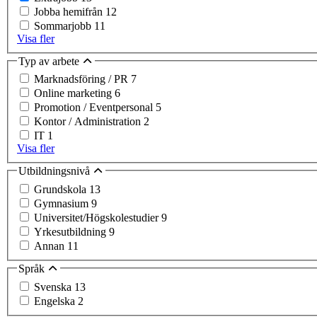
Jobba hemifrån
12
Sommarjobb
11
Visa fler
Typ av arbete
Marknadsföring / PR
7
Online marketing
6
Promotion / Eventpersonal
5
Kontor / Administration
2
IT
1
Visa fler
Utbildningsnivå
Grundskola
13
Gymnasium
9
Universitet/Högskolestudier
9
Yrkesutbildning
9
Annan
11
Språk
Svenska
13
Engelska
2