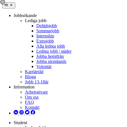
Jobbsökande
Lediga jobb
Deltidsjobb
Sommarjobb
Internship
Extrajobb
Alla lediga jobb
Lediga jobb | städer
Jobba hemifrån
Jobba utomlands
Volontär
Karriärråd
Blogg
Jobb 13-18år
Information
Arbetsgivare
Om oss
FAQ
Kontakt
Student