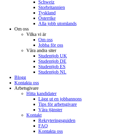
Schweiz
Storbritannien
Tyskland
Österrike
Alla jobb utomlands
Om oss
Vilka vi är
Om oss
Jobba för oss
Våra andra siter
Studentjob UK
Studentjob DE
Studentjob ES
Studentjob NL
Blogg
Kontakta oss
Arbetsgivare
Hitta kandidater
Lägg ut en jobbannons
Tips för arbetsgivare
Våra tjänster
Kontakt
Rekryteringsguiden
FAQ
Kontakta oss