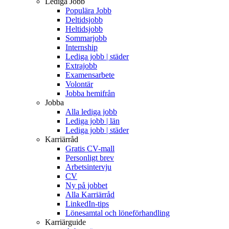
Lediga Jobb
Populära Jobb
Deltidsjobb
Heltidsjobb
Sommarjobb
Internship
Lediga jobb | städer
Extrajobb
Examensarbete
Volontär
Jobba hemifrån
Jobba
Alla lediga jobb
Lediga jobb | län
Lediga jobb | städer
Karriärråd
Gratis CV-mall
Personligt brev
Arbetsintervju
CV
Ny på jobbet
Alla Karriärråd
LinkedIn-tips
Lönesamtal och löneförhandling
Karriärguide