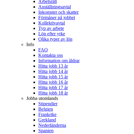
Arbetsrätt
Anställningsavtal
Inkomster och skatter
Förmåner på jobbet
Kollektivavtal
Typ av arbete
Lön efter yrke
Olika typer av lön
Info
FAQ
Kontakta oss
Information om åldrar
Hitta jobb 13 år
Hitta jobb 14 år
Hitta jobb 15 år
Hitta jobb 16 år
Hitta jobb 17 år
Hitta jobb 18 år
Jobba utomlands
Stipendier
Belgien
Frankrike
Grekland
Nederländerna
Spanien