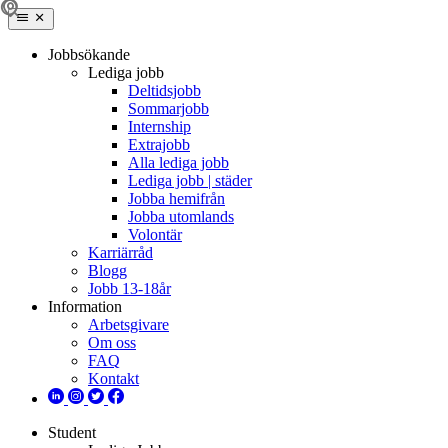
Jobbsökande
Lediga jobb
Deltidsjobb
Sommarjobb
Internship
Extrajobb
Alla lediga jobb
Lediga jobb | städer
Jobba hemifrån
Jobba utomlands
Volontär
Karriärråd
Blogg
Jobb 13-18år
Information
Arbetsgivare
Om oss
FAQ
Kontakt
Student