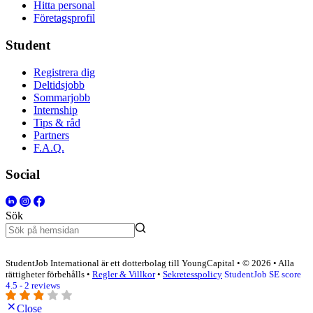
Hitta personal
Företagsprofil
Student
Registrera dig
Deltidsjobb
Sommarjobb
Internship
Tips & råd
Partners
F.A.Q.
Social
Sök
StudentJob International är ett dotterbolag till YoungCapital • © 2026 • Alla
rättigheter förbehålls •
Regler & Villkor
•
Sekretesspolicy
StudentJob SE score
4.5 - 2 reviews
Close