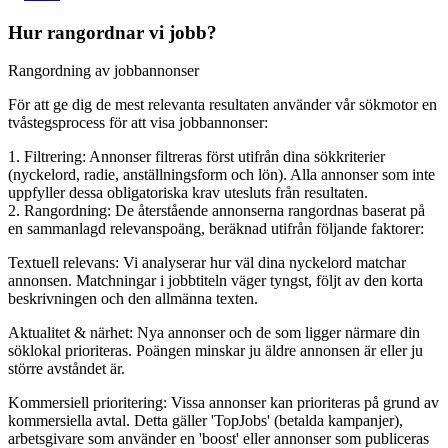
Hur rangordnar vi jobb?
Rangordning av jobbannonser
För att ge dig de mest relevanta resultaten använder vår sökmotor en
tvåstegsprocess för att visa jobbannonser:
1. Filtrering: Annonser filtreras först utifrån dina sökkriterier
(nyckelord, radie, anställningsform och lön). Alla annonser som inte
uppfyller dessa obligatoriska krav utesluts från resultaten.
2. Rangordning: De återstående annonserna rangordnas baserat på
en sammanlagd relevanspoäng, beräknad utifrån följande faktorer:
Textuell relevans: Vi analyserar hur väl dina nyckelord matchar
annonsen. Matchningar i jobbtiteln väger tyngst, följt av den korta
beskrivningen och den allmänna texten.
Aktualitet & närhet: Nya annonser och de som ligger närmare din
söklokal prioriteras. Poängen minskar ju äldre annonsen är eller ju
större avståndet är.
Kommersiell prioritering: Vissa annonser kan prioriteras på grund av
kommersiella avtal. Detta gäller 'TopJobs' (betalda kampanjer),
arbetsgivare som använder en 'boost' eller annonser som publiceras