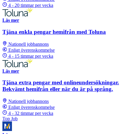
4 - 20 timmar per vecka
Läs mer
Tjäna enkla pengar hemifrån med Toluna
Nationell jobbannons
Enligt överenskommelse
4 - 15 timmar per vecka
Läs mer
Tjäna extra pengar med onlineundersökningar.
Bekvämt hemifrån eller när du är på språng.
Nationell jobbannons
Enligt överenskommelse
4 - 32 timmar per vecka
Top Job