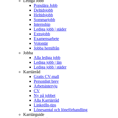
Lediga Jobb
Populära Jobb
Deltidsjobb
Heltidsjobb
Sommarjobb
Internship
Lediga jobb | städer
Extrajobb
Examensarbete
Volontär
Jobba hemifrån
Jobba
Alla lediga jobb
Lediga jobb | län
Lediga jobb | städer
Karriärråd
Gratis CV-mall
Personligt brev
Arbetsintervju
CV
Ny på jobbet
Alla Karriärråd
LinkedIn-tips
Lönesamtal och löneförhandling
Karriärguide