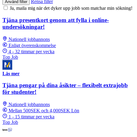
Rensa filter
Använd filter
Ja, maila mig när det dyker upp jobb som matchar min sökning!
Tjäna presentkort genom att fylla i online-
undersökningar!
Nationell jobbannons
Enligt överenskommelse
4 - 32 timmar per vecka
Top Job
Läs mer
Tjäna pengar på dina åsikter – flexibelt extrajobb
för studenter!
Nationell jobbannons
Mellan 500SEK och 4,000SEK Lön
1 - 15 timmar per vecka
Top Job