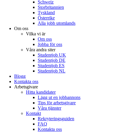
Schweiz
Storbritannien
Tyskland
Österrike
Alla jobb utomlands
Om oss
Vilka vi är
Om oss
Jobba för oss
Våra andra siter
Studentjob UK
Studentjob DE
Studentjob ES
Studentjob NL
Blogg
Kontakta oss
Arbetsgivare
Hitta kandidater
Lägg ut en jobbannons
Tips för arbetsgivare
Våra tjänster
Kontakt
Rekryteringsguiden
FAQ
Kontakta oss