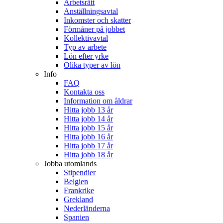
Arbetsrätt
Anställningsavtal
Inkomster och skatter
Förmåner på jobbet
Kollektivavtal
Typ av arbete
Lön efter yrke
Olika typer av lön
Info
FAQ
Kontakta oss
Information om åldrar
Hitta jobb 13 år
Hitta jobb 14 år
Hitta jobb 15 år
Hitta jobb 16 år
Hitta jobb 17 år
Hitta jobb 18 år
Jobba utomlands
Stipendier
Belgien
Frankrike
Grekland
Nederländerna
Spanien