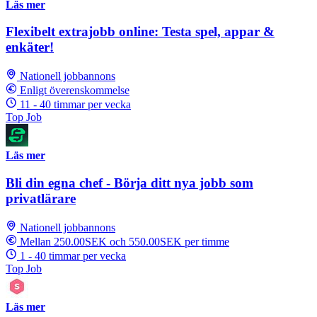
Läs mer
Flexibelt extrajobb online: Testa spel, appar &
enkäter!
Nationell jobbannons
Enligt överenskommelse
11 - 40 timmar per vecka
Top Job
Läs mer
Bli din egna chef - Börja ditt nya jobb som
privatlärare
Nationell jobbannons
Mellan 250.00SEK och 550.00SEK per timme
1 - 40 timmar per vecka
Top Job
Läs mer