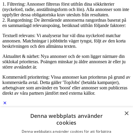
1. Filtrering: Annonser filtreras först utifrån dina sökkriterier
(nyckelord, radie, anställningsform och lön). Alla annonser som inte
uppfyller dessa obligatoriska krav utesluts från resultaten.
2. Rangordning: De återstående annonserna rangordnas baserat på
en sammanlagd relevanspoäng, beräknad utifrån följande faktorer:
Textuell relevans: Vi analyserar hur väl dina nyckelord matchar
annonsen. Matchningar i jobbtiteln väger tyngst, följt av den korta
beskrivningen och den allmänna texten.
Aktualitet & närhet: Nya annonser och de som ligger närmare din
söklokal prioriteras. Poängen minskar ju äldre annonsen är eller ju
större avståndet är.
Kommersiell prioritering: Vissa annonser kan prioriteras på grund av
kommersiella avtal. Detta gäller 'TopJobs' (betalda kampanjer),
arbetsgivare som använder en 'boost' eller annonser som publiceras
direkt av våra partners jämfört med externa källor.
×
Logga in som företag
Denna webbplats använder
cookies
E-post
*
Denna webbplats använder cookies för att förbättra