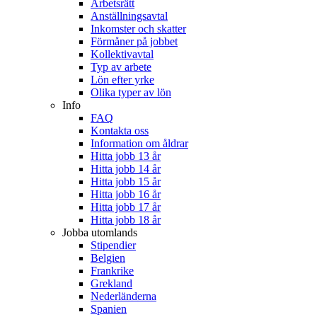
Arbetsrätt
Anställningsavtal
Inkomster och skatter
Förmåner på jobbet
Kollektivavtal
Typ av arbete
Lön efter yrke
Olika typer av lön
Info
FAQ
Kontakta oss
Information om åldrar
Hitta jobb 13 år
Hitta jobb 14 år
Hitta jobb 15 år
Hitta jobb 16 år
Hitta jobb 17 år
Hitta jobb 18 år
Jobba utomlands
Stipendier
Belgien
Frankrike
Grekland
Nederländerna
Spanien