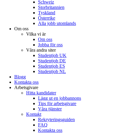
Schweiz
Storbritannien
Tyskland
Österrike
Alla jobb utomlands
Om oss
Vilka vi är
Om oss
Jobba för oss
Våra andra siter
Studentjob UK
Studentjob DE
Studentjob ES
Studentjob NL
Blogg
Kontakta oss
Arbetsgivare
Hitta kandidater
Lägg ut en jobbannons
Tips för arbetsgivare
Våra tjänster
Kontakt
Rekryteringsguiden
FAQ
Kontakta oss