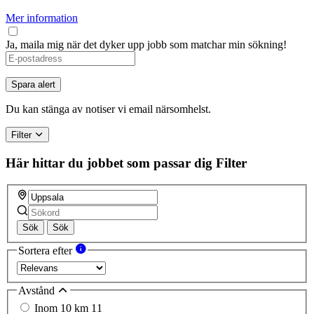
Mer information
Ja, maila mig när det dyker upp jobb som matchar min sökning!
If
you
are
Spara alert
a
human,
Du kan stänga av notiser vi email närsomhelst.
ignore
this
Filter
field
Här hittar du jobbet som passar dig
Filter
Sök
Sök
Sortera efter
Avstånd
Inom 10 km
11