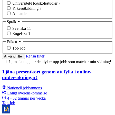
Universitet/Högskolestudier
7
Yrkesutbildning
7
Annan
9
Språk
Svenska
11
Engelska
1
Etikett
Top Job
Rensa filter
Använd filter
Ja, maila mig när det dyker upp jobb som matchar min sökning!
Tjäna presentkort genom att fylla i online-
undersökningar!
Nationell jobbannons
Enligt överenskommelse
4 - 32 timmar per vecka
Top Job