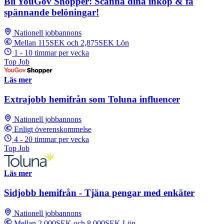
Bli YouGov Shopper: Scanna dina inköp & få
spännande belöningar!
Nationell jobbannons
Mellan 115SEK och 2,875SEK Lön
1 - 10 timmar per vecka
Top Job
Läs mer
Extrajobb hemifrån som Toluna influencer
Nationell jobbannons
Enligt överenskommelse
4 - 20 timmar per vecka
Top Job
Läs mer
Sidjobb hemifrån - Tjäna pengar med enkäter
Nationell jobbannons
Mellan 2,000SEK och 8,000SEK Lön