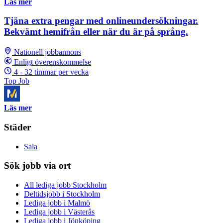
Läs mer
Tjäna extra pengar med onlineundersökningar.
Bekvämt hemifrån eller när du är på språng.
Nationell jobbannons
Enligt överenskommelse
4 - 32 timmar per vecka
Top Job
Läs mer
Städer
Sala
Sök jobb via ort
All lediga jobb Stockholm
Deltidsjobb i Stockholm
Lediga jobb i Malmö
Lediga jobb i Västerås
Lediga jobb i Jönköping