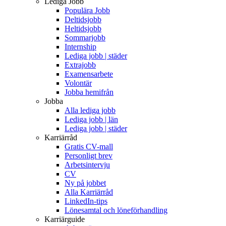
Lediga Jobb
Populära Jobb
Deltidsjobb
Heltidsjobb
Sommarjobb
Internship
Lediga jobb | städer
Extrajobb
Examensarbete
Volontär
Jobba hemifrån
Jobba
Alla lediga jobb
Lediga jobb | län
Lediga jobb | städer
Karriärråd
Gratis CV-mall
Personligt brev
Arbetsintervju
CV
Ny på jobbet
Alla Karriärråd
LinkedIn-tips
Lönesamtal och löneförhandling
Karriärguide