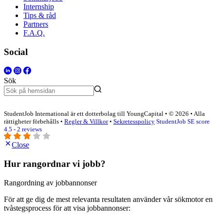
Internship
Tips & råd
Partners
F.A.Q.
Social
Sök
StudentJob International är ett dotterbolag till YoungCapital • © 2026 • Alla
rättigheter förbehålls •
Regler & Villkor
•
Sekretesspolicy
StudentJob SE score
4.5 - 2 reviews
Close
Hur rangordnar vi jobb?
Rangordning av jobbannonser
För att ge dig de mest relevanta resultaten använder vår sökmotor en
tvåstegsprocess för att visa jobbannonser: