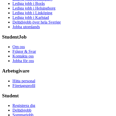
Lediga jobb i Borås
Lediga jobb i Helsingborg
Lediga jobb i Linköping
Lediga jobb i Karlstad
Deltidsjobb över hela Sverige
Jobba utomlands
StudentJob
Om oss
Frågor & Svar
Kontakta oss
Jobba för oss
Arbetsgivare
Hitta personal
Företagsprofil
Student
Registrera dig
Deltidsjobb
Sommarjobb