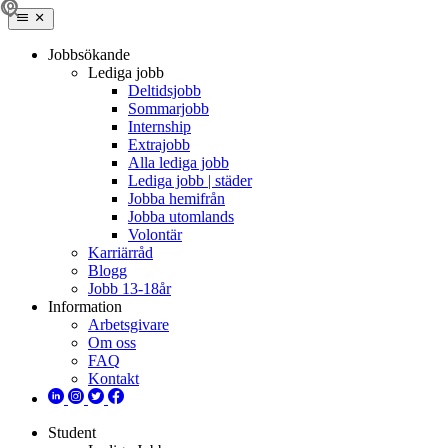
Jobbsökande
Lediga jobb
Deltidsjobb
Sommarjobb
Internship
Extrajobb
Alla lediga jobb
Lediga jobb | städer
Jobba hemifrån
Jobba utomlands
Volontär
Karriärråd
Blogg
Jobb 13-18år
Information
Arbetsgivare
Om oss
FAQ
Kontakt
Student