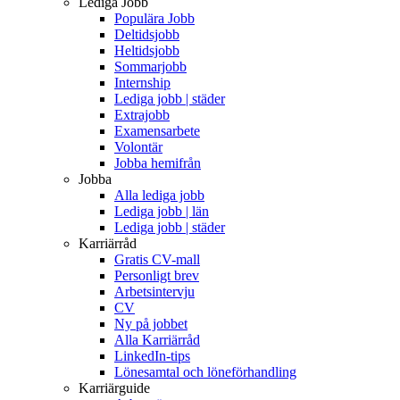
Lediga Jobb
Populära Jobb
Deltidsjobb
Heltidsjobb
Sommarjobb
Internship
Lediga jobb | städer
Extrajobb
Examensarbete
Volontär
Jobba hemifrån
Jobba
Alla lediga jobb
Lediga jobb | län
Lediga jobb | städer
Karriärråd
Gratis CV-mall
Personligt brev
Arbetsintervju
CV
Ny på jobbet
Alla Karriärråd
LinkedIn-tips
Lönesamtal och löneförhandling
Karriärguide