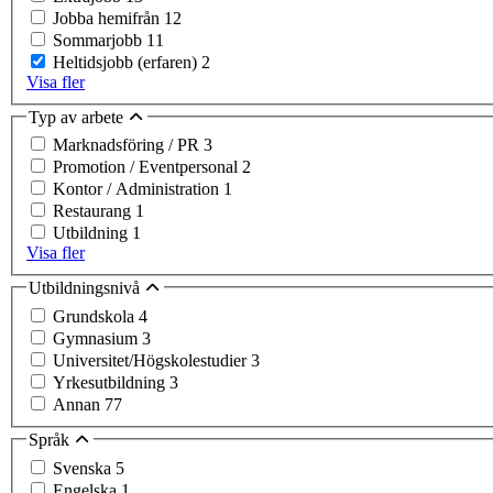
Jobba hemifrån
12
Sommarjobb
11
Heltidsjobb (erfaren)
2
Visa fler
Typ av arbete
Marknadsföring / PR
3
Promotion / Eventpersonal
2
Kontor / Administration
1
Restaurang
1
Utbildning
1
Visa fler
Utbildningsnivå
Grundskola
4
Gymnasium
3
Universitet/Högskolestudier
3
Yrkesutbildning
3
Annan
77
Språk
Svenska
5
Engelska
1