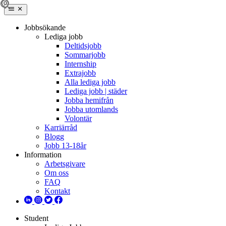
Jobbsökande
Lediga jobb
Deltidsjobb
Sommarjobb
Internship
Extrajobb
Alla lediga jobb
Lediga jobb | städer
Jobba hemifrån
Jobba utomlands
Volontär
Karriärråd
Blogg
Jobb 13-18år
Information
Arbetsgivare
Om oss
FAQ
Kontakt
Student