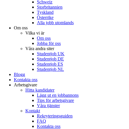
Schweiz
Storbritannien
Tyskland
Österrike
Alla jobb utomlands
Om oss
Vilka vi är
Om oss
Jobba för oss
Våra andra siter
Studentjob UK
Studentjob DE
Studentjob ES
Studentjob NL
Blogg
Kontakta oss
Arbetsgivare
Hitta kandidater
Lägg ut en jobbannons
Tips för arbetsgivare
Våra tjänster
Kontakt
Rekryteringsguiden
FAQ
Kontakta oss