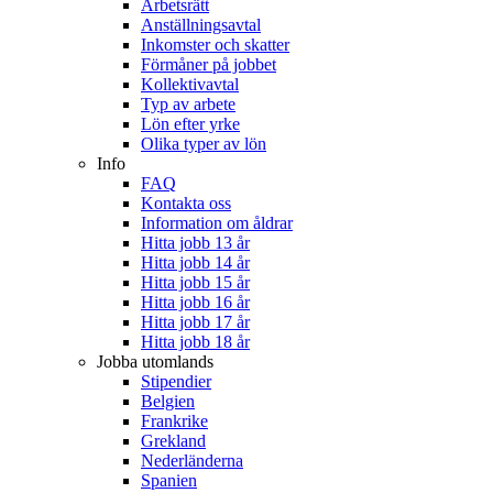
Arbetsrätt
Anställningsavtal
Inkomster och skatter
Förmåner på jobbet
Kollektivavtal
Typ av arbete
Lön efter yrke
Olika typer av lön
Info
FAQ
Kontakta oss
Information om åldrar
Hitta jobb 13 år
Hitta jobb 14 år
Hitta jobb 15 år
Hitta jobb 16 år
Hitta jobb 17 år
Hitta jobb 18 år
Jobba utomlands
Stipendier
Belgien
Frankrike
Grekland
Nederländerna
Spanien